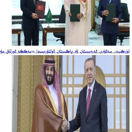
تۈركىيە، سەئۇدى ئەرەبىستان ۋە پاكىستان ئوتتۇرىسىدا «مەككە ئورتاق مۇدا