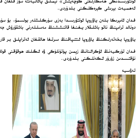
ئوتتۇرىسىدىكى ھەمكارلىقنى كۈچەيتىش» تېمىلىق پائالىيەتتە سۆز قىلغان فىد
ئەھمىيەت بېرىشى كېرەكلىكىنى بىلدۈردى.
فىدان ئامېرىكا بىلەن ياۋروپا ئوتتۇرىسىدا بەزى سۈركىلىشلەر بولسىمۇ، بۇ سۈرك
دونالد ترامپنىڭ ناتو باشلىقلار يىغىنىغا قاتنىشىشىنىڭ مەسىلىلەرنى باشقۇرۇ
ياۋروپا بىخەتەرلىكىنىڭ ياۋروپا ئىتتىپاقىنىڭ سىرتىغا ھالقىغان ئەتراپلىق بىر
فىدان تۈركىيەنىڭ ئۇكرائىنانىڭ زېمىن پۈتۈنلۈكى ۋە ئىگىلىك ھوقۇقىنى قوللايد
نۇقتىسىدىن زۆرۈر ئىكەنلىكىنى بىلدۈردى.
تەۋسىيە