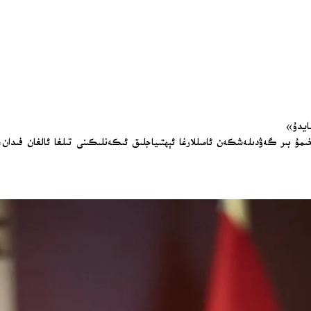
مايدۇ»
ە تېخىمۇ بىر گەۋدىلەشكەن ئامىللارغا ئېھتىياجلىق ئىكەنلىكىنى تىلغا ئالغان فىد