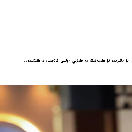
ان، بۇ دائىرىدە تۈركىيەنىڭ مەركىزىي رولىنى ئالاھىدە تەكىتلىدى.