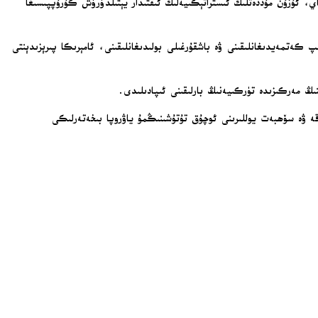
 ئۇزۇن مۇددەتلىك ئىستراتېگىيەلىك ئىقتىدار يېتىلدۈرۈش گۇرۇپپىسىغا
ىپ كەتمەيدىغانلىقىنى ۋە باشقۇرغىلى بولىدىغانلىقىنى، ئامېرىكا پىرېزىدېنتى
ىنىڭ مەركىزىدە تۈركىيەنىڭ بارلىقىنى ئىپادىلىدى.
اقە ۋە سۆھبەت يوللىرىنى ئوچۇق تۇتۇشىنىڭمۇ ياۋروپا بىخەتەرلىكى