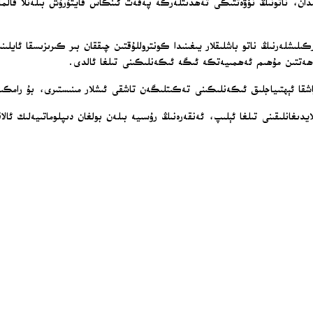
ان، ناتونىڭ نۆۋەتتىكى تەھدىتلەرگە پەقەت ئىنكاس قايتۇرۇش بىلەنلا قالماي،
ىلىشلەرنىڭ ناتو باشلىقلار يىغىنىدا كونتروللۇقتىن چىققان بىر كىرىزىسقا ئايلىن
ش جەھەتتىن مۇھىم ئەھمىيەتكە ئىگە ئىكەنلىكىنى تىلغا ئالدى.
 قاراشقا ئېھتىياجلىق ئىكەنلىكىنى تەكىتلىگەن تاشقى ئىشلار مىنىستىرى، بۇ رامك
ىغانلىقىنى تىلغا ئېلىپ، ئەنقەرەنىڭ رۇسىيە بىلەن بولغان دىپلوماتىيەلىك ئال