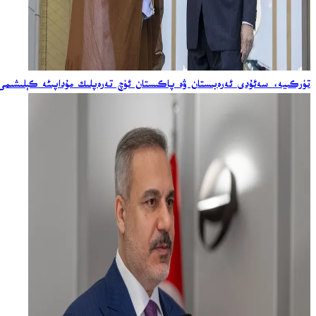
تۈركىيە، سەئۇدى ئەرەبىستان ۋە پاكىستان ئۈچ تەرەپلىك مۇداپىئە كېلىشىمى ئ