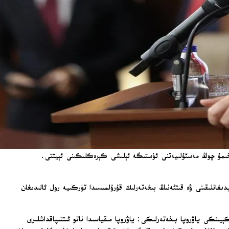
 تېخىمۇ چوڭ مەسئۇلىيەتنى ئۈستىگە ئېلىشى كېرەكلىكىنى ئېيتتى.
ىغانلىقىنى ۋە قىتئەنىڭ بىخەتەرلىك قۇرۇلمىسىدا تۈركىيە رول ئالىدىغان
ئەنقەرە باشلىقلار يىغىنىدىن كېيىنكى ياۋروپا بىخەتەرلىكى: ياۋروپا مىقياسىدا ناتو ئىتتىپاقداشلىرى