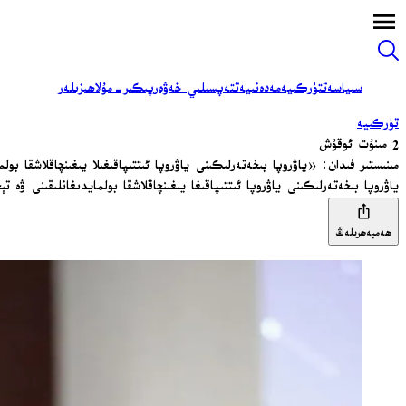
سىياسەت
تۈركىيە
مەدەنىيەت
تەپسىلىي خەۋەر
پىكىر-مۇلاھىزىلەر
تۈركىيە
2 مىنۇت ئوقۇش
مىنىستىر فىدان: «ياۋروپا بىخەتەرلىكىنى ياۋروپا ئىتتىپاقىغىلا يىغىنچاقلاشقا بول
ياۋروپا بىخەتەرلىكىنى ياۋروپا ئىتتىپاقىغا يىغىنچاقلاشقا بولمايدىغانلىقىنى ۋ
ھەمبەھرىلەڭ