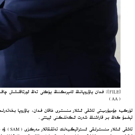
[FILE]: فىدان ياۋروپانىڭ ئامېرىكىنىڭ يۈكنى تەڭ ئورتاقلىشىش 
(AA)
تۈركىيە جۇمھۇرىيىتى تاشقى ئىشلار مىنىستىرى خاقان فىدان، ياۋروپا بىخەتەرلىك
تېخىمۇ كەڭ بىر قاراشنىڭ شەرت ئىكەنلىكىنى ئېيتتى.
تاشقى ئىش