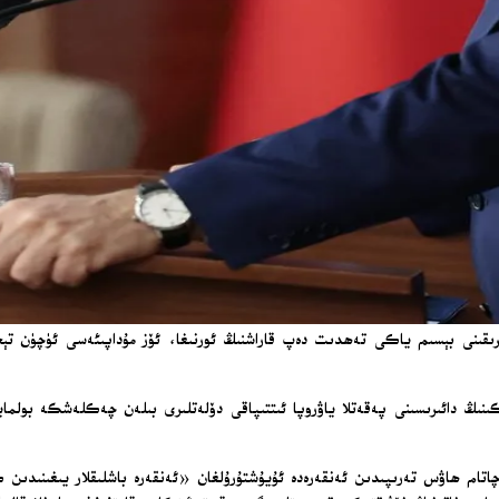
چاقىرىقىنى بېسىم ياكى تەھدىت دەپ قاراشنىڭ ئورنىغا، ئۆز مۇداپىئەسى ئۈچۈن
ىنىڭ دائىرىسىنى پەقەتلا ياۋروپا ئىتتىپاقى دۆلەتلىرى بىلەن چەكلەشكە بولمايد
لار مىنىستىرلىقى ئىستراتېگىيەلىك تەتقىقاتلار مەركىزى (SAM) ۋە چاتام ھاۋس تەرىپىدىن ئەنقەرەدە ئۇيۇشتۇرۇلغان «