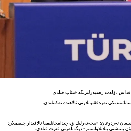
ائىتىدىكى تەرەققىياتلارنى ئالاھىدە تەكىتلىدى.
 ئېلىنغانلىقىنى قەيت قىلغان ئەردوغان: «بىخەتەرلىك ۋە چىدامچانلىققا ئالاقىدار چىقىملاردا