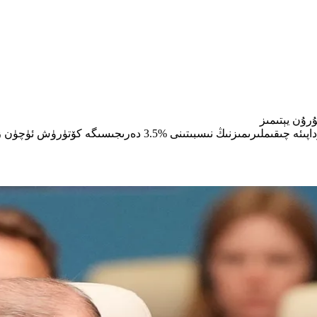
رۇن يېتىمىز