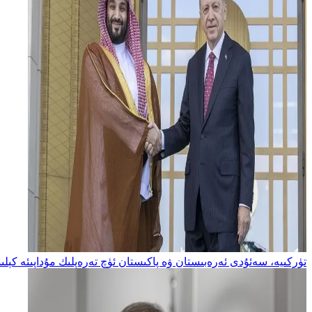
تۈركىيە، سەئۇدى ئەرەبىستان ۋە پاكىستان ئۈچ تەرەپلىك مۇداپىئە كېلى