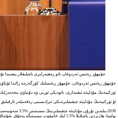
جۇمھۇر رەئىس ئەردوغان ناتو رەھبەرلىرى باشلىقلار يىغىنىدا نۇ
جۇمھۇر رەئىس ئەردوغان، جۇمھۇر رەئىسلىك كۆرگەزمە زالىدا ئۆتكۈزۈلگەن 36-نۆۋەتلىك ناتو دۆلەت ۋە ھۆكۈمەت باشلىقلىرى يىغىنىدا ئىتتىپاقداش دۆلەت رەھبەرلىر
تۈركىيەنىڭ مۇداپىئە ئىقتىدارى، ناتودىكى ئورنى ۋە دۇنياۋى بىخەتەرلىك
ئۇ تۈركىيەنىڭ مۇداپىئە چىقىملىرىدىكى ئىرادىسىنى رەقەملەر ئارقىلىق ئ
2030-يىلىدىن بۇ
بولسا، ھازىردىن باشلاپلا %1.5 لىك خامچوت نىسبىتىگە يەتتۇق. شۇنداق قىلىپ، بىز %5 لىك نىشانغا، گائاگادا بېكىتىلگەن 2035-يىلىدىن 5 يىل بۇرۇن يېتىشنى پىلانلاۋاتىمىز» دېگەنلەرنى قەيت قىلدى.