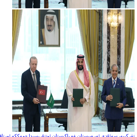
تۈركىيە، سەئۇدى ئەرەبىستان ۋە پاكىستان ئوتتۇرىسىدا «مەككە ئورتاق