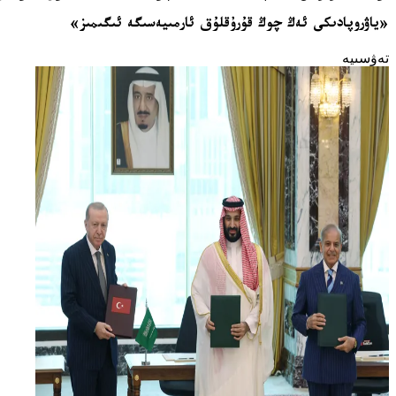
«ياۋروپادىكى ئەڭ چوڭ قۇرۇقلۇق ئارمىيەسىگە ئىگىمىز»
تەۋسىيە