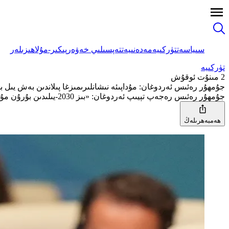
سىياسەت
تۈركىيە
مەدەنىيەت
تەپسىلىي خەۋەر
پىكىر-مۇلاھىزىلەر
تۈركىيە
2 مىنۇت ئوقۇش
جۇمھۇر رەئىس ئەردوغان: مۇداپىئە نىشانلىرىمىزغا پىلاندىن بەش يىل بۇ
جۇمھۇر رەئىس رەجەپ تېيىپ ئەردوغان: «بىز 2030-يىلىدىن بۇرۇن مۇداپىئە چىقىملىرىمىزنىڭ نىسبىتىنى %3.5 دەرىجىسىگە كۆتۈرۈش ئۈچۈن زۆرۈر تەدبىرلەرنى ئالدۇق» دېدى.
ھەمبەھرىلەڭ