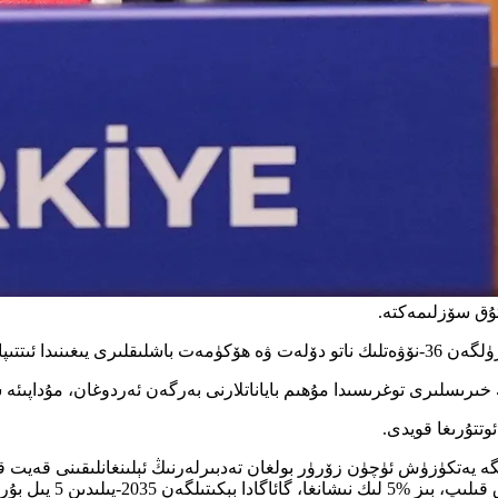
تۇق سۆزلىمەكتە.
ىگە خىتاب قىلدى.
 خىرىسلىرى توغرىسىدا مۇھىم باياناتلارنى بەرگەن ئەردوغان، مۇداپىئە سان
وتتۇرىغا قويدى.
رۇن مۇداپىئە چىقىملىرىنىڭ نىسبىتىنى %3.5 سەۋىيەسىگە يەتكۈزۈش ئۈچۈن زۆرۈر بولغان تەدبىرلەرنىڭ