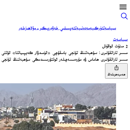
سىياسەت
تۈركىيە
مەدەنىيەت
تەپسىلىي خەۋەر
پىكىر-مۇلاھىزىلەر
سىياسەت
2 مىنۇت ئوقۇش
مىسىر تاراتقۇلىرى: سۆھبەتنىڭ تۇنجى باسقۇچى «ئۈمىدۋار كەيپىياتتا» ئۆتتى
مىسىر تاراتقۇلىرى ھاماس ۋە مۇرەسسەچىلەر ئوتتۇرىسىدىكى سۆھبەتنىڭ تۇنجى 
ھەمبەھرىلەڭ