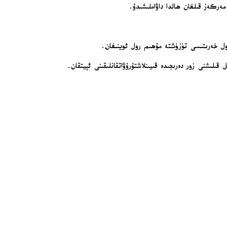
ەركەز قىلغان ھالدا داۋاملىشىدۇ.
ول خەرىتىسى تۈزۈشتە مۇھىم رول ئوينىغان.
لىشنى زور دەرىجىدە قىيىنلاشتۇرۇۋاتقانلىقىنى ئېيتقان.