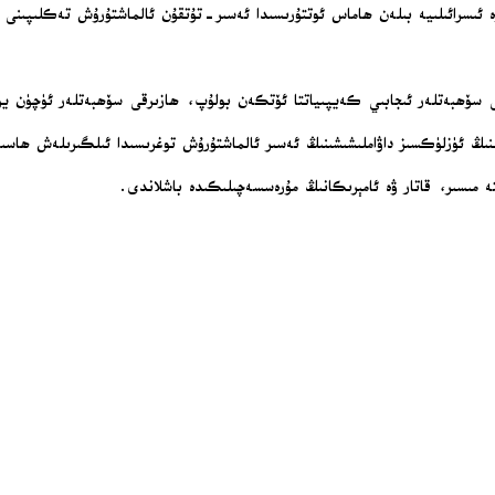
ە ئىسرائىلىيە بىلەن ھاماس ئوتتۇرىسىدا ئەسىر-تۇتقۇن ئالماشتۇرۇش تەكلىپىنى م
ى سۆھبەتلەر ئىجابىي كەيپىياتتا ئۆتكەن بولۇپ، ھازىرقى سۆھبەتلەر ئۈچۈن ي
ڭ ئۈزلۈكسىز داۋاملىشىشىنىڭ ئەسىر ئالماشتۇرۇش توغرىسىدا ئىلگىرىلەش ھاسىل قى
 مىسىر، قاتار ۋە ئامېرىكانىڭ مۇرەسسەچىلىكىدە باشلاندى.