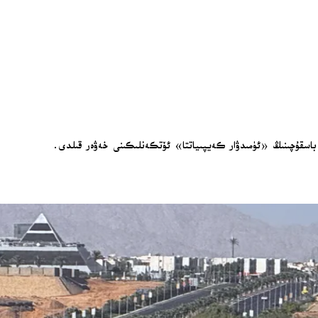
باسقۇچىنىڭ «ئۈمىدۋار كەيپىياتتا» ئۆتكەنلىكىنى خەۋەر قىلدى.