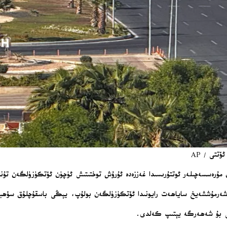
تتى / AP
ىلەن مۇرەسسەچىلەر ئوتتۇرىسىدا غەززەدە ئۇرۇش توختىتىش ئۈچۈن ئۆتكۈزۈلگەن 
كى شەرمۇششەيخ ساياھەت رايونىدا ئۆتكۈزۈلگەن بولۇپ، يېڭى باسقۇچلۇق سۆھب
ۈنى بۇ شەھەرگە يېتىپ كەلدى.