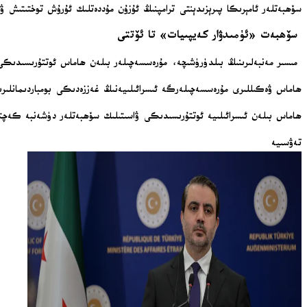
سۆھبەتلەر ئامېرىكا پىرېزىدېنتى ترامپنىڭ ئۇزۇن مۇددەتلىك ئۇرۇش توختىتىش ۋ
سۆھبەت «ئۈمىدۋار كەيپىيات» تا ئۆتتى
مىسىر مەنبەلىرىنىڭ بىلدۈرۈشىچە، مۇرەسسەچىلەر بىلەن ھاماس ئوتتۇرىسىدىك
ھاماس ۋەكىللىرى مۇرەسسەچىلەرگە ئىسرائىلىيەنىڭ غەززەدىكى بومباردىمانلىرىنى
ھاماس بىلەن ئىسرائىلىيە ئوتتۇرىسىدىكى ۋاسىتىلىك سۆھبەتلەر دۈشەنبە كەچتە
تەۋسىيە