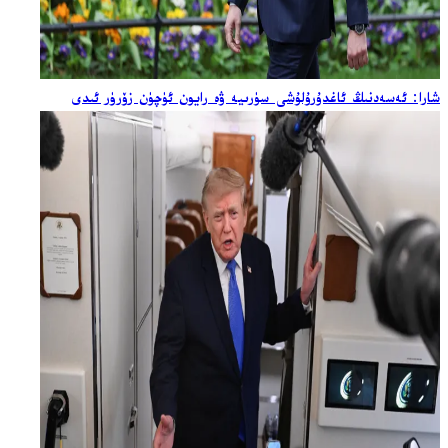
شارا: ئەسەدنىڭ ئاغدۇرۇلۇشى سۈرىيە ۋە رايون ئۈچۈن زۆرۈر ئىدى