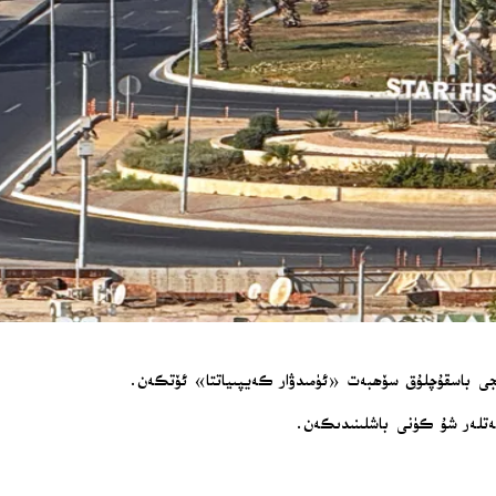
تۇنجى باسقۇچلۇق سۆھبەت «ئۈمىدۋار كەيپىياتتا» ئۆتكەن.
ەتلەر شۇ كۈنى باشلىنىدىكەن.