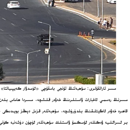
مىسىر تاراتقۇلىرى: سۆھبەتنىڭ تۇنجى باسقۇچى «ئۈمىدۋار كەيپىياتتا» ئۆ
مىسىرنىڭ رەسمىي ئاخبارات ۋاسىتىلىرىنىڭ خەۋەر قىلىشىچە، مىسىردا ھاماس ب
قاھىرە خەۋەر ئاگېنتلىقىنىڭ بىلدۈرۈشىچە، سۆھبەتلەر قىزىل دېڭىز بويىدى
بىر ئىسرائىلىيە ۋەكىللەر ئۆمىكىمۇ ۋاسىتىلىك سۆھبەتلەر ئۈچۈن دۈشەنبە ك