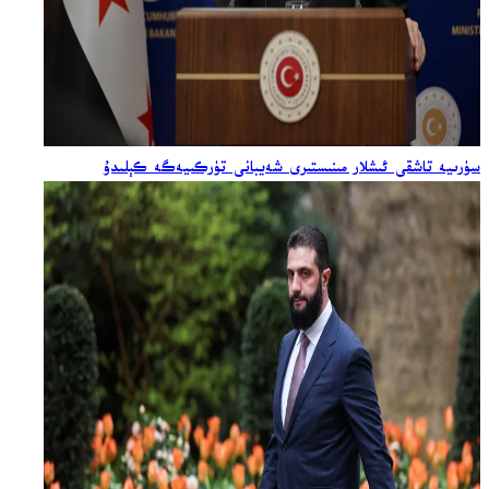
سۈرىيە تاشقى ئىشلار مىنىستىرى شەيبانى تۈركىيەگە كېلىدۇ