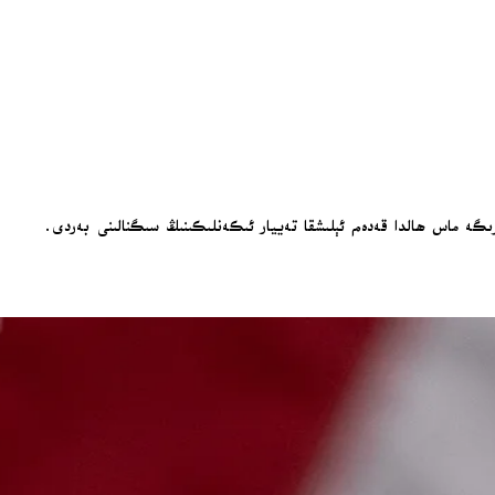
لىرىگە ماس ھالدا قەدەم ئېلىشقا تەييار ئىكەنلىكىنىڭ سىگنالىنى بەردى.