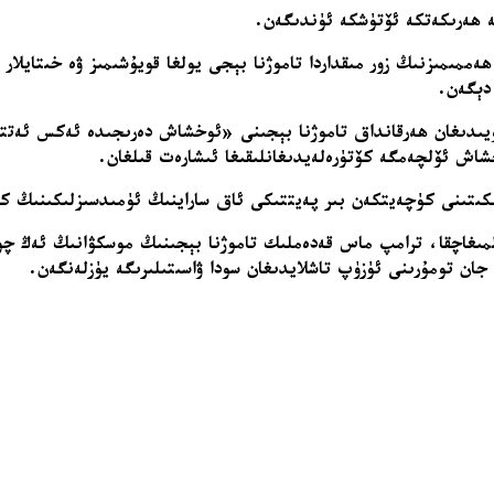
تە ھەرىكەتكە ئۆتۈشكە ئۈندىگەن.
ممىمىزنىڭ زور مىقداردا تاموژنا بېجى يولغا قويۇشىمىز ۋە خىتايلار 
دېگەن.
 قويىدىغان ھەرقانداق تاموژنا بېجىنى «ئوخشاش دەرىجىدە ئەكس ئەتت
خشاش ئۆلچەمگە كۆتۈرەلەيدىغانلىقىغا ئىشارەت قىلغان.
ىتىنى كۈچەيتكەن بىر پەيتتىكى ئاق ساراينىڭ ئۈمىدسىزلىكىنىڭ كۈچىي
لمىغاچقا، ترامپ ماس قەدەملىك تاموژنا بېجىنىڭ موسكۋانىڭ ئەڭ چو
جان تومۇرىنى ئۈزۈپ تاشلايدىغان سودا ۋاسىتىلىرىگە يۈزلەنگەن.