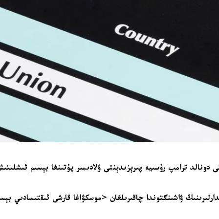
 دونالد ترامپ رۇسىيە پىرېزىدېنتى ۋلادىمىر پۇتىنغا بېسىم ئىشلىتىش
لدارلىرىنىڭ ۋاشىنگتوندا چاقىرىلغان <موسكۋاغا قارشى ئىقتىسادىي ب