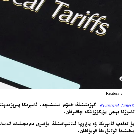
/ Reuters
«Financial Times»
گېزىتىنىڭ خەۋەر قىلىشىچە، ئامېرىكا پىرېزىدېنتى
تاموژنا بېجى يۈرگۈزۈشكە چاقىرغان.
بۇ تەلەپ ئامېرىكا ۋە ياۋروپا ئىتتىپاقىنىڭ يۇقىرى دەرىجىلىك ئەمە
يىغىنىدا ئوتتۇرىغا قويۇلغان.