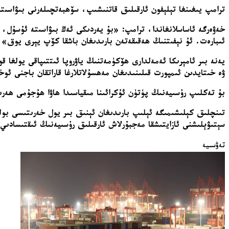
ترامپ يىغىنغا تېلېفون ئارقىلىق قاتنىشىپ، سۆھبەتچىلەرنى بىۋاسى
خەۋەرگە ئاساسلانغاندا، ترامپ: «بۇ يەردىكى ئەڭ بىۋاسىتە ئۇسۇل، ھە
ئىبارەت. ئۇ نېفىتنىڭ ھەقىقەتەن بارىدىغان باشقا كۆپ يېرى يوق» 
يەنە بىر ئامېرىكا ئەمەلدارى ھۆكۈمەتنىڭ ياۋروپا ئىتتىپاقى يولغا
ۋە خىتايدىن ئىمپورت قىلىنىدىغان مەھسۇلاتلارغا قاراتقان باجنى ئو
بۇ تەكلىپ رۇسىيەنىڭ پۈتۈن ئۇكرائىنا مىقياسىدا ھاۋا ھۇجۇمى ھەرىك
تىنچلىق كېلىشىمىگە ئېلىپ بارىدىغان ئېنىق بىر يول خەرىتىسى بو
سېتىۋېلىشنى ئازايتىشقا مەجبۇرلاش ئارقىلىق رۇسىيەنىڭ ئىقتىسادىي 
تەۋسىيە