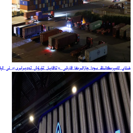
خىتاي ئامېرىكانىڭ سودا جازالىرىغا قارشى «تاقابىل تۇرۇش تەدبىرلىرى» نى ئېل