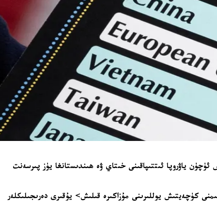
 ئۈچۈن ياۋروپا ئىتتىپاقىنى خىتاي ۋە ھىندىستانغا يۈز پىرسەنت
ېسىمنى كۈچەيتىش يوللىرىنى مۇزاكىرە قىلىش> يۇقىرى دەرىجىلىكلەر