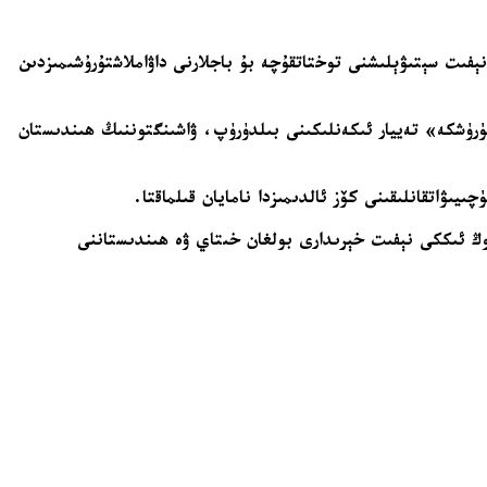
نېفىت سېتىۋېلىشنى توختاتقۇچە بۇ باجلارنى داۋاملاشتۇرۇشىمىزدىن
ۈرۈشكە» تەييار ئىكەنلىكىنى بىلدۈرۈپ، ۋاشىنگتوننىڭ ھىندىستان
ىۋاتقانلىقىنى كۆز ئالدىمىزدا نامايان قىلماقتا.
ڭ ئىككى نېفىت خېرىدارى بولغان خىتاي ۋە ھىندىستاننى