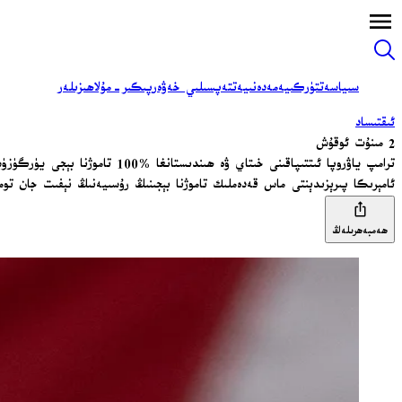
سىياسەت
تۈركىيە
مەدەنىيەت
تەپسىلىي خەۋەر
پىكىر-مۇلاھىزىلەر
ئىقتىساد
2 مىنۇت ئوقۇش
ترامپ ياۋروپا ئىتتىپاقىنى خىتاي ۋە ھىندىستانغا %100 تاموژنا بېجى يۈرگۈزۈشكە چاقىردى
ئامېرىكا پىرېزىدېنتى ماس قەدەملىك تاموژنا بېجىنىڭ رۇسىيەنىڭ نېفىت جان توم
ھەمبەھرىلەڭ