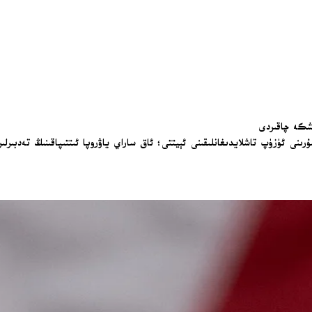
ۇرىنى ئۈزۈپ تاشلايدىغانلىقىنى ئېيتتى؛ ئاق ساراي ياۋروپا ئىتتىپاقىنىڭ تەدبىر