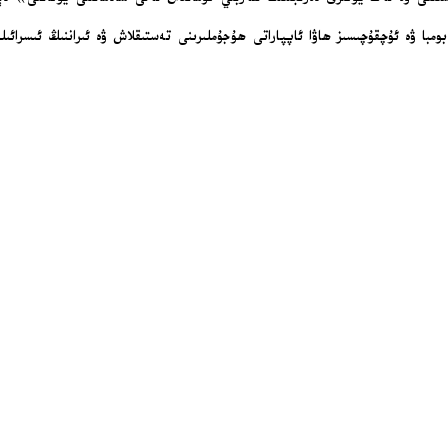
بومبا ۋە ئۇچقۇچىسىز ھاۋا ئاپپاراتى ھۇجۇملىرىنى تەستىقلاش ۋە ئىراننىڭ ئىسر