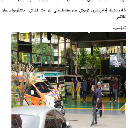
شادمانىنىڭ ۋەزىپىلىرى ئۇرۇش ھەرىكەتلىرىنى نازارەت قىلىش، باشقۇرۇلىدىغان 
ئالاتتى.
تەۋسىيە