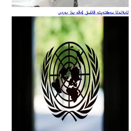
تايلاندتا مەكتەپتە قانلىق ۋەقە يۈز بەردى