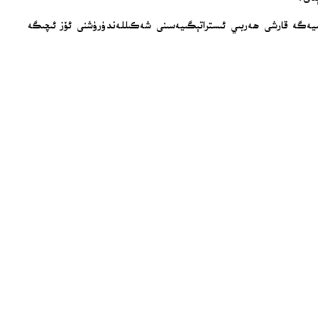
ائىلىيەگە قارشى ھەربىي ئىستراتېگىيەسىنى شەكىللەندۈرۈشنى ئۆز ئىچىگە