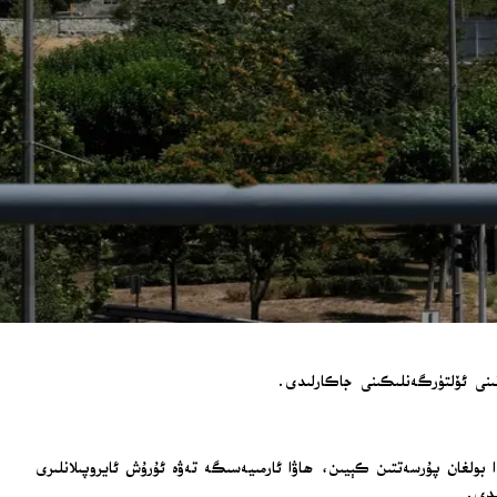
مانىنى ئۆلتۈرگەنلىكىنى جاكارلىدى.
قسىز پەيدا بولغان پۇرسەتتىن كېيىن، ھاۋا ئارمىيەسىگە تەۋە ئۇرۇش ئايروپىلانلىرى
ېدى.