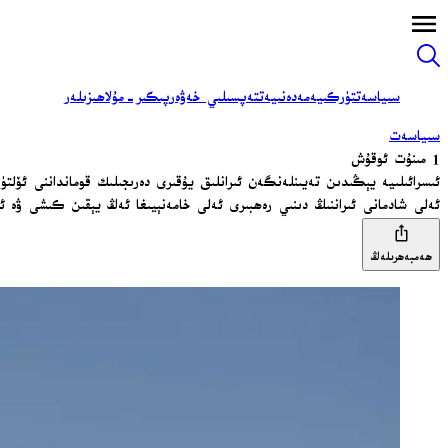
سىياسەت
تۈركىيە
مەدەنىيەت
تەپسىلىي خەۋەر
پىكىر-مۇلاھىزىلەر
سىياسەت
1 مىنۇت ئوقۇش
ئىسرائىلىيە يېڭىدىن تەيىنلەنگەن ئىرانلىق يۇقىرى دەرىجىلىك قومانداننى ئۆلت
ئەلى شادمانى ئىراننىڭ دىنىي رەھبىرى ئەلى خامەنېيىغا ئەڭ يېقىن كىشى ۋە ئ
ھەمبەھرىلەڭ