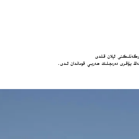
ۈرگەنلىكىنى ئېلان قىلدى
ەڭ يۇقىرى دەرىجىلىك ھەربىي قوماندان ئىدى.