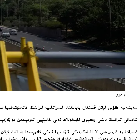
/ AP
سەيشەنبە كۈنى ئېلان قىلىنغان باياناتتا، ئىسرائىلىيە ئىراننىڭ خاتەمۇلئەنبىيا
شادمانى ئىراننىڭ دىنىي رەھبىرى ئايەتۇللاھ ئەلى خامېنېيى تەرىپىدىن بۇ ۋەزى
ئىسرائىلىيە ئارمىيەسى X [ئىلگىرىكى تىۋىتتېر] تىكى ئادرېسى
تېھراننىڭ مەركىزىدىكى قوماندانلىق ئىشتابىغا ھۇجۇم قىلىپ، باش ئىشتاب با