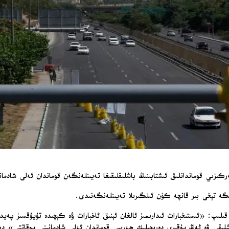
 مەركىزىي قوماندانلىق ئىشتابىنىڭ باشلىقلىقىغا تەيىنلەنگەن قوماندان ئەلى شاد
پىگە تېخى بىر قانچە كۈن ئىلگىرىلا تەيىنلەنگەنىدى.
دا بايانات ئېلان قىلىپ: «ئىستىخبارات ئىدارىمىز ئالغان ئېنىق ئاخبارات ۋە كېچىدە تۇيۇ
شلىقى ۋە ئەڭ يۇقىرى دەرىجىلىك ھەربىي قوماندان ئەلى شادمانىنى يوقاتتى» د