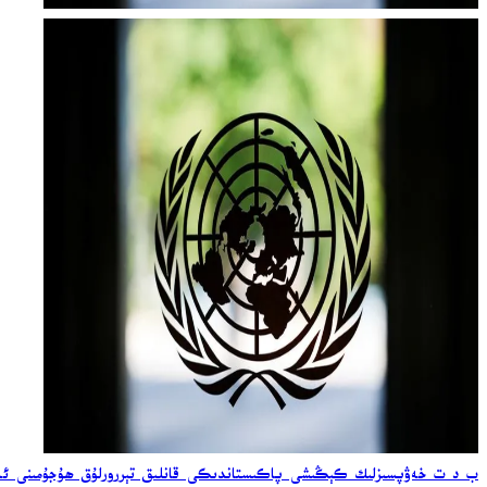
ب د ت خەۋپسىزلىك كېڭىشى پاكىستاندىكى قانلىق تېررورلۇق ھۇجۇمىنى ئەي