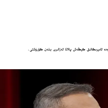
قەرەدە ئامېرىكالىق كېڭەش پالاتا ئەزالىرى بىلەن كۆرۈشتى.