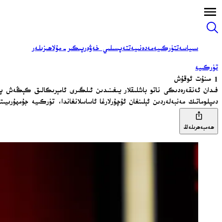
سىياسەت
تۈركىيە
مەدەنىيەت
تەپسىلىي خەۋەر
پىكىر-مۇلاھىزىلەر
تۈركىيە
1 مىنۇت ئوقۇش
فىدان ئەنقەرەدىكى ناتو باشلىقلار يىغىنىدىن ئىلگىرى ئامېرىكالىق كېڭەش پا
دىپلوماتىك مەنبەلەردىن ئېلىنغان ئۇچۇرلارغا ئاساسلانغاندا، تۈركىيە جۇمھۇرىي
ھەمبەھرىلەڭ