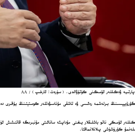
ى پارتىيە ۋەكىللەر ئۆمىكىنى كۈتۈۋالدى. (سۈرەت: ئارخىپ) / AA
گۇرۇپپىسىنىڭ بىرلەشمە رەئىسى ۋە تاشقى مۇناسىۋەتلەر كومىتېتىنىڭ يۇقىرى 
لەر ئۆمىكى ناتو باشلىقلار يىغىنى مۇداپىئە سانائىتى مۇنبىرىگە قاتنىشىش ئۈچۈ
ەنمۇ كۆرۈشۈشى پىلانلانماقتا.