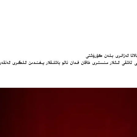
لاتا ئەزالىرى بىلەن كۆرۈشتى
ىتى تاشقى ئىشلار مىنىستىرى خاقان فىدان ناتو باشلىقلار يىغىنىدىن ئىلگىرى ئەن