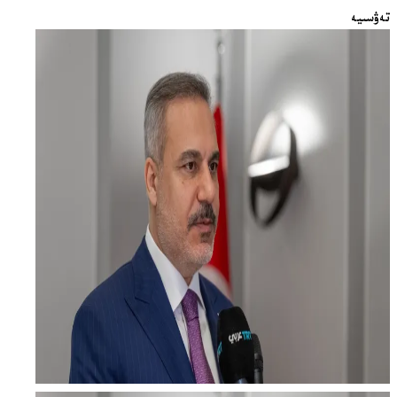
تەۋسىيە