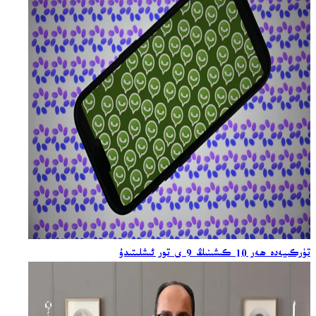
تۈركىيەدە ھەر 10 كىشىنىڭ 9 ى تور ئىشلىتىدۇ