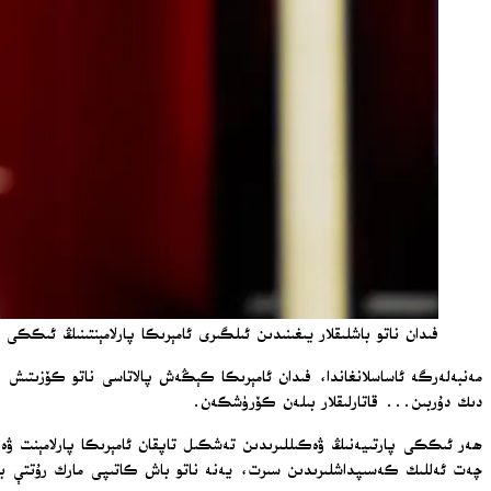
فىدان ناتو باشلىقلار يىغىنىدىن ئىلگىرى ئامېرىكا پارلامېنتىنىڭ ئىكك
مەنبەلەرگە ئاساسلانغاندا، فىدان ئامېرىكا كېڭەش پالاتاسى ناتو كۆزىتىش 
دىك دۇربىن... قاتارلىقلار بىلەن كۆرۈشكەن.
ھەر ئىككى پارتىيەنىڭ ۋەكىللىرىدىن تەشكىل تاپقان ئامېرىكا پارلامېنت ۋەكىل
چەت ئەللىك كەسىپداشلىرىدىن سىرت، يەنە ناتو باش كاتىپى مارك رۇتتې بىل