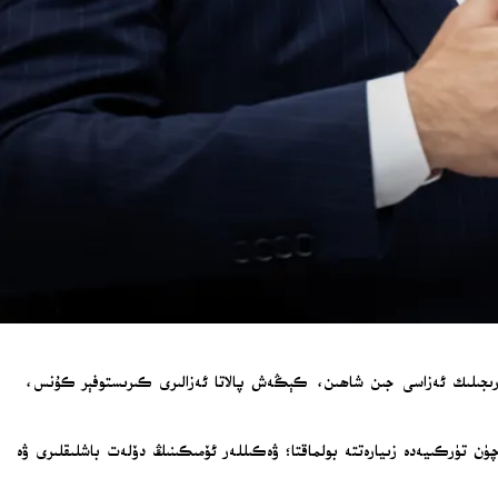
دەرىجىلىك ئەزاسى جىن شاھىن، كېڭەش پالاتا ئەزالىرى كىرىستوفېر كۇنس،
ن تۈركىيەدە زىيارەتتە بولماقتا؛ ۋەكىللەر ئۆمىكىنىڭ دۆلەت باشلىقلىرى ۋە