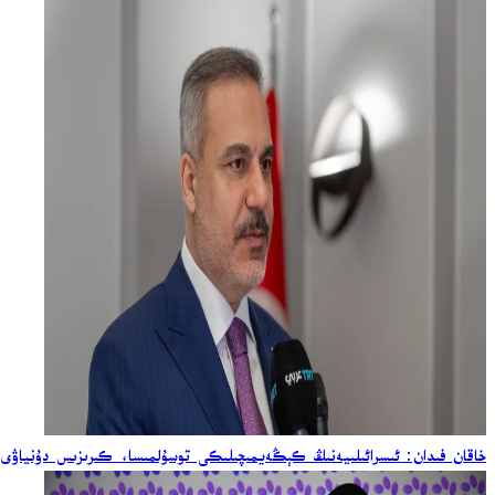
خاقان فىدان: ئىسرائىلىيەنىڭ كېڭەيمىچىلىكى توسۇلمىسا، كىرىزىس دۇنياۋى 