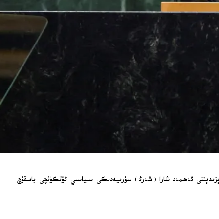
ىرېزىدېنتى ئەھمەد شارا (شەرئ) سۈرىيەدىكى سىياسىي ئۆتكۈنچى باسقۇچ