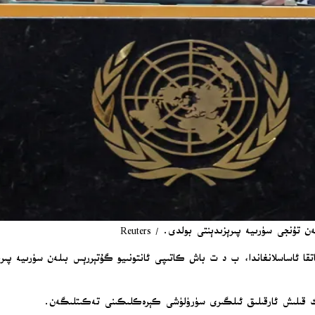
اتقا ئاساسلانغاندا، ب د ت باش كاتىپى ئانتونىيو گۇتېررېس بىلەن سۈرىيە پ
ك قىلىش ئارقىلىق ئىلگىرى سۈرۈلۈشى كېرەكلىكىنى تەكىتلىگەن.