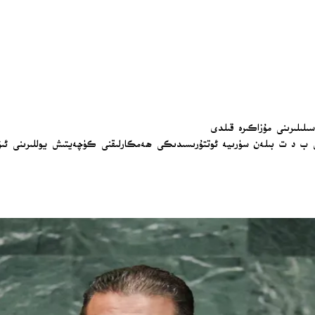
لىلىرىنى مۇزاكىرە قىلدى
 ب د ت بىلەن سۈرىيە ئوتتۇرىسىدىكى ھەمكارلىقنى كۈچەيتىش يوللىرىنى ئى