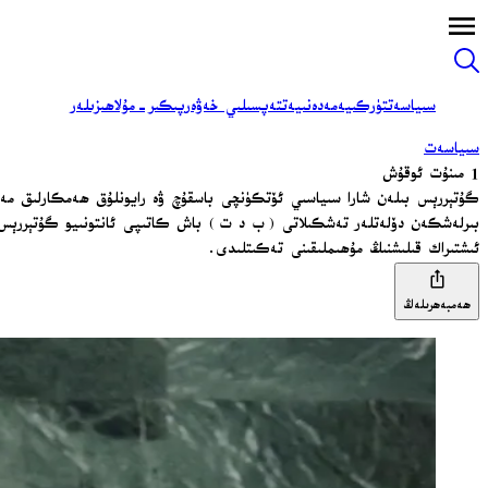
سىياسەت
تۈركىيە
مەدەنىيەت
تەپسىلىي خەۋەر
پىكىر-مۇلاھىزىلەر
سىياسەت
1 مىنۇت ئوقۇش
گۇتېررېس بىلەن شارا سىياسىي ئۆتكۈنچى باسقۇچ ۋە رايونلۇق ھەمكارلىق مەسى
بىرلەشكەن دۆلەتلەر تەشكىلاتى (ب د ت) باش كاتىپى ئانتونىيو گۇتېررېس
ئىشتىراك قىلىشنىڭ مۇھىملىقىنى تەكىتلىدى.
ھەمبەھرىلەڭ