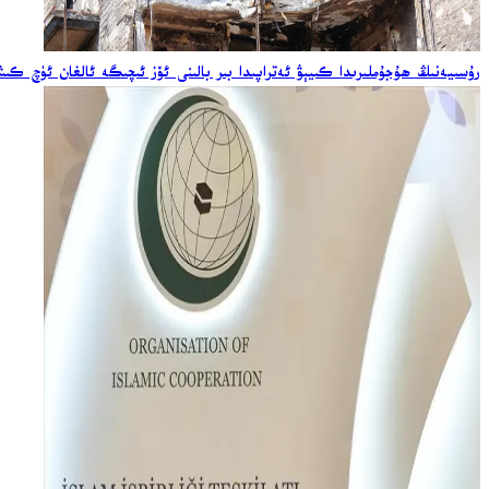
رۇسىيەنىڭ ھۇجۇملىرىدا كىيېۋ ئەتراپىدا بىر بالىنى ئۆز ئىچىگە ئالغان ئۈچ كى