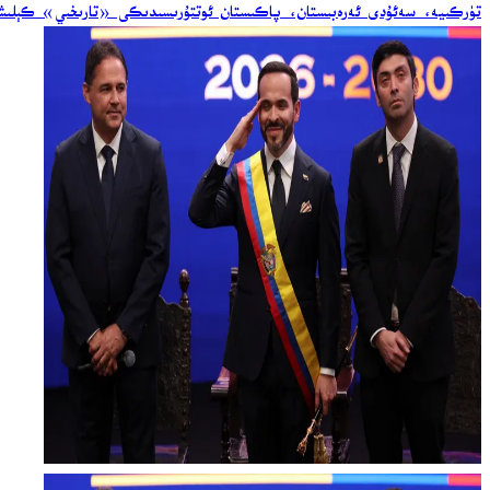
تۈركىيە، سەئۇدى ئەرەبىستان، پاكىستان ئوتتۇرىسىدىكى «تارىخىي» كېلىشىم