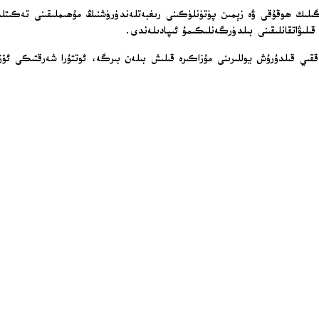
لىۋاتقانلىقىنى بىلدۈرگەنلىكىمۇ ئىپادىلەندى.
ىي قىلدۇرۇش يوللىرىنى مۇزاكىرە قىلىش بىلەن بىرگە، ئوتتۇرا شەرقتىكى ئۆز