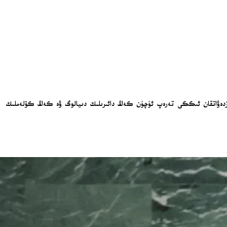
زدەۋاتقان ئىككى تەرەپ ئۈچۈن كەڭ دائىرىلىك دىيالوگ ۋە كەڭ كۆلەملىك