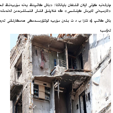
«ئارمىيەنى ئايرىش كېلىشىمى» گە خىلاپلىق قىلىش قىلمىشلىرىدىن ئەندىشە قى
باش كاتىپ ۋە شارا ب د ت بىلەن سۈرىيە ئوتتۇرىسىدىكى ھەمكارلىقنى تەرەقق
تەۋسىيە