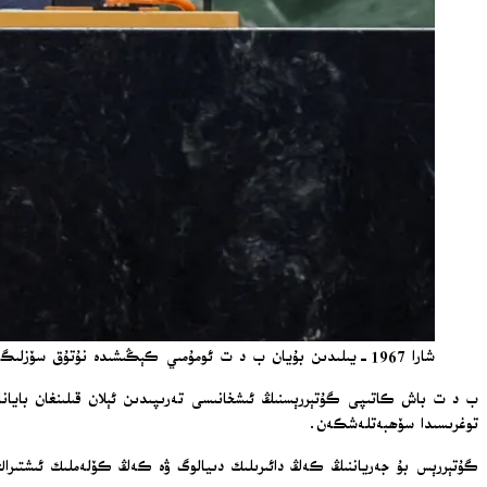
شارا 1967-يىلىدىن بۇيان ب د ت ئومۇمىي كېڭىشىدە نۇتۇق سۆزلىگەن تۇنجى سۈرىيە پىرېزىدېنتى بولدى. / Reuters
ب د ت باش كاتىپى گۇتېررېسنىڭ ئىشخانىسى تەرىپىدىن ئېلان قىلىنغان بايان
توغرىسىدا سۆھبەتلەشكەن.
گۇتېررېس بۇ جەرياننىڭ كەڭ دائىرىلىك دىيالوگ ۋە كەڭ كۆلەملىك ئىشتىرا