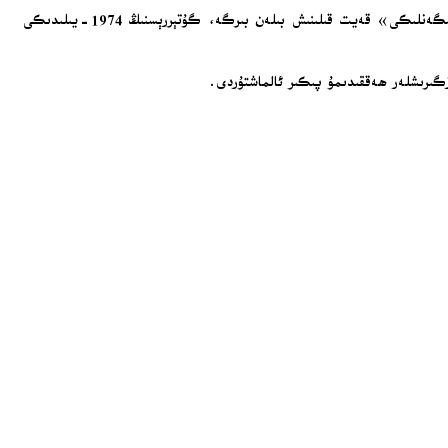
چارشەنبە كۈنى ئېلان قىلىنغان باياناتتا: «باش كاتىپنىڭ يەنە سۈرىيەنىڭ ئىگىلىك ھوقۇقى ۋە زېمىن پۈتۈنلۈكىنى رىغبەتلەندۈرۈشنىڭ مۇھىملىقىنى تەكىتلىگەنلىكى» قەيت قىلىنىش بىلەن بىرگە، گۇتېررېسنىڭ 1974-يىلىدىكى
گىرىشلەر ھەققىدىمۇ پىكىر ئالماشتۇردى.