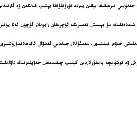
ۋاكايامانىڭ جەنۇبىي قىرغىقىغا يېقىن يەردە قۇرۇقلۇققا يېتىپ كەلگەن ۋە ئ
لارنىڭ يۈز بەرگەنلىكى خەۋەر قىلىندى. مەسئۇللار جىددىي ئەھۋال ئاگاھلاندۇ
ۋە قوشۇمچە يامغۇرلاردىن كېلىپ چىقىدىغان خەۋپلەرنىڭ داۋاملىشىۋا