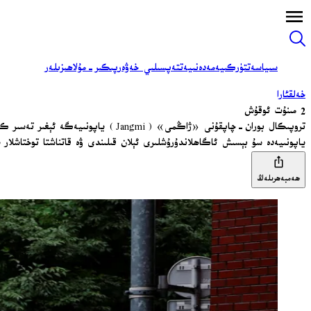
سىياسەت
تۈركىيە
مەدەنىيەت
تەپسىلىي خەۋەر
پىكىر-مۇلاھىزىلەر
خەلقئارا
2 مىنۇت ئوقۇش
تروپىكال بوران-چاپقۇنى «ژاڭمى» (Jangmi) ياپونىيەگە ئېغىر تەسىر كۆرسەتتى
ياپونىيەدە سۇ بېسىش ئاگاھلاندۇرۇشلىرى ئېلان قىلىندى ۋە قاتناشتا توختاشلار 
ھەمبەھرىلەڭ