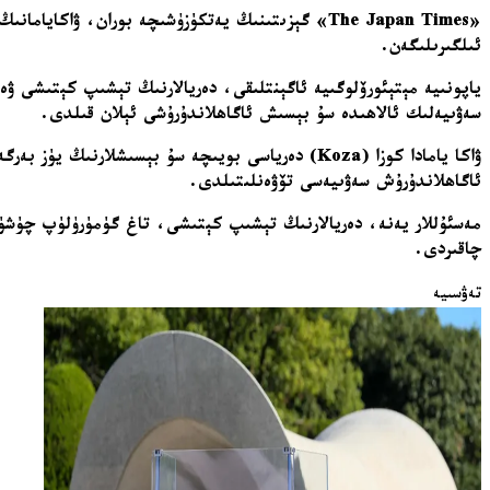
«The Japan Times» گېزىتىنىڭ يەتكۈزۈشىچە بوران، 
ئىلگىرىلىگەن.
سەۋىيەلىك ئالاھىدە سۇ بېسىش ئاگاھلاندۇرۇشى ئېلان قىلدى.
ۋاكا يامادا كوزا (Koza) دەرياسى بويىچە سۇ بېسىش
ئاگاھلاندۇرۇش سەۋىيەسى تۆۋەنلىتىلدى.
مەسئۇللار يەنە، دەريالارنىڭ تېشىپ كېتىشى، تاغ گۈمۈرۈلۈپ چۈشۈش 
چاقىردى.
تەۋسىيە