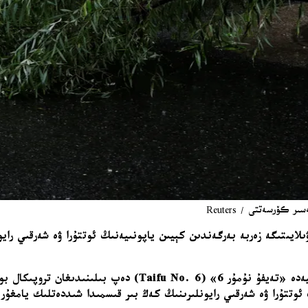
تقۇلاردىكى خەۋەرلەرگە قارىغاندا، بوران ۋاكاياما (Wakayama) ۋىلايىتىگە زەربە بەرگەندىن كېيىن ياپونىي
يەرلىك مەتبۇئاتلاردا ئورۇن ئالغان خەۋەرلەرگە ئاساسلانغاندا، 
 ئوتتۇرا ۋە شەرقىي رايونلىرىنىڭ كەڭ بىر قىسمىدا شىددەتلىك يامغۇ