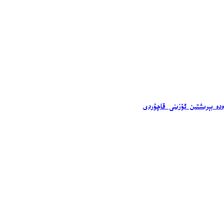
ەدە بېرىشتىن ئۆزىنى قاچۇردى