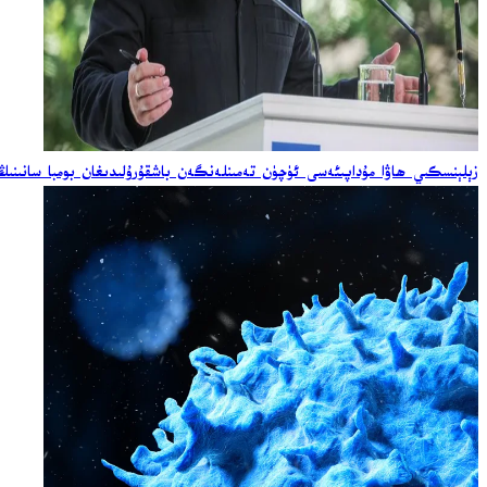
زېلېنسكىي ھاۋا مۇداپىئەسى ئۈچۈن تەمىنلەنگەن باشقۇرۇلىدىغان بومبا سانىنىڭ ئ