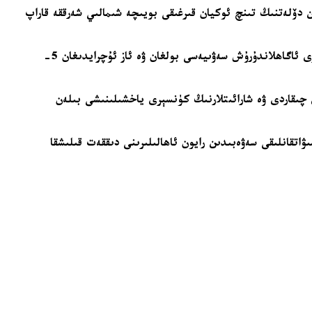
ارقىدىن دۆلەتنىڭ تىنچ ئوكيان قىرغىقى بويىچە شىمالىي شەرققە قاراپ
ياپونىيە مېتېئورۆلوگىيە ئاگېنتلىقى، دەريالارنىڭ تېشىپ كېتىشى ۋە شىددەتلىك سۇ بېسىش تەسىرىگە ئۇچرىغان رايونلار ئۈچۈن ئەڭ يۇقىرى ئاگاھلاندۇرۇش سەۋىيەسى بولغان ۋە ئاز ئۇچرايدىغان 5-
رۇشلىرى چىقاردى ۋە شارائىتلارنىڭ كۈنسېرى ياخشىلىنىشى بىلەن
تقانلىقى سەۋەبىدىن رايون ئاھالىلىرىنى دىققەت قىلىشقا