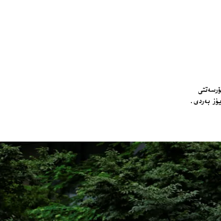
يۈز بەردى.