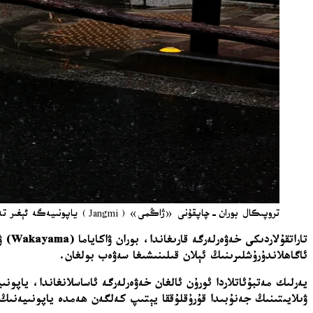
تروپىكال بوران-چاپقۇنى «ژاڭمى» (Jangmi) ياپونىيەگە ئېغىر تەسىر كۆرسەتتى / Reuters
تارا
ئاگاھلاندۇرۇشلىرىنىڭ ئېلان قىلىنىشىغا سەۋەب بولغان.
ۋىلايىتىنىڭ جەنۇبىدا قۇرۇقلۇققا يېتىپ كەلگەن ھەمدە ياپونىيەنىڭ