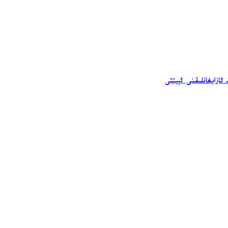
ازايغانلىقىنى ئېيتتى