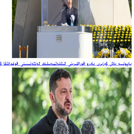
ياپونىيە باش ۋەزىرى يادرو قوراللىرىنى ئىشلەتمەسلىك ئەنئەنىسىنى قوغداشقا ۋ