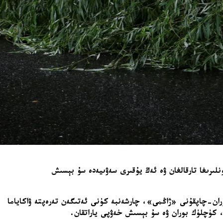
ەنىڭ ئوتتۇرا ۋە شەرقىي رايونلىرىغا تارقالغان ۋە ئەڭ يۇقىرى سەۋىيەدە سۇ بېسىش
ياپونىيەدە «تەيفۇ نۇمۇر 6» (Taifu No. 6) دەپ بىلىنىدىغان تروپىكال بوران-چاپقۇنى «ژاڭمى»، چارشەنبە كۈنى ئەتىگەن تەرەپتە ۋاكاياما
ر، كۈچلۈك بوران ۋە سۇ بېسىش خەۋپى ياراتقان.