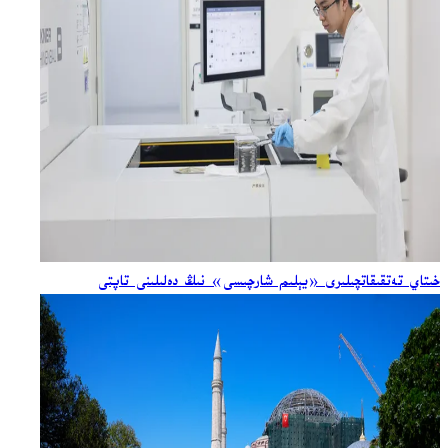
خىتاي تەتقىقاتچىلىرى «يېلىم شارچىسى» نىڭ دەلىلىنى تاپتى