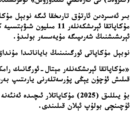
(گىرۋەك) نى تەرەققىي قىلدۇرۇش» توغرىسىدىكى تەتقىقات خىزمەتلىرى ئۈچ
بىر ئەسىردىن ئارتۇق تارىخقا ئىگە نوبېل مۇك
ئېرىشىشنىڭ شەرىپىگە مۇيەسسەر بولىدۇ.
نوبېل مۇكاپاتى ئورگىنىنىڭ باياناتىدا مۇندا
«مۇكاپاتقا ئېرىشكەنلەر مېتال-ئورگانىك رامكى
قىلىش ئۈچۈن يېڭى پۇرسەتلەرنى يارىتىپ بەر
بۇ يىللىق (2025) مۇكاپاتلار ئىچ
ئۈچىنچى بولۇپ ئېلان قىلىندى.