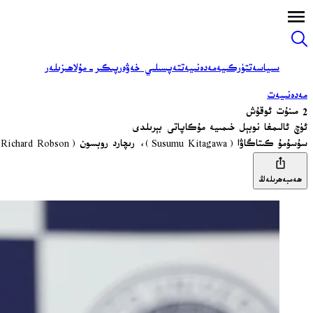
سىياسەت
تۈركىيە
مەدەنىيەت
تەپسىلىي خەۋەر
پىكىر-مۇلاھىزىلەر
مەدەنىيەت
2 مىنۇت ئوقۇش
ئۈچ ئالىمغا نوبېل خىمىيە مۇكاپاتى بېرىلدى
سۇسۇمۇ كىتاگاۋا (Susumu Kitagawa)، رىچارد روبسون (Richard Robson) ۋە ئۆمەر ياغى (Omar Yaghi) 2025-يىللىق نوبېل خىمىيە مۇكاپاتىغا ئېرىشتى.
ھەمبەھرىلەڭ