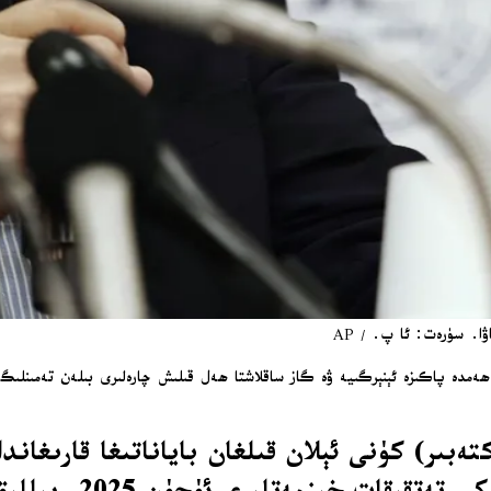
ا. سۈرەت: ئا پ. / AP
ن ھەمدە پاكىزە ئېنېرگىيە ۋە گاز ساقلاشتا ھەل قىلىش چارەلىرى بىلەن تەمىنلىگ
مۇكاپاتى ئورگىنىنىڭ چارشەنبە (8-ئۆكتەبىر) كۈنى ئېلان قىلغان بايا