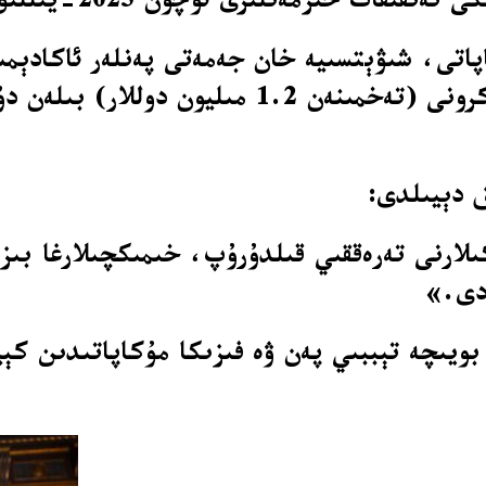
ۈن 2025-يىللىق نوبېل خىمىيە مۇكاپاتىغا ئېرىشكەن.
اپاتى، شىۋېتسىيە خان جەمەتى پەنلەر ئاكادېمى
مۇكاپاتقا ئېرىشكەنلەر 11 مىليون شىۋېتسىيە كرو
ق دېيىلدى:
لارنى تەرەققىي قىلدۇرۇپ، خىمىكچىلارغا بىز ئ
دى.»
ىدە ئەنئەنە بويىچە تېببىي پەن ۋە فىزىكا مۇكاپاتىد