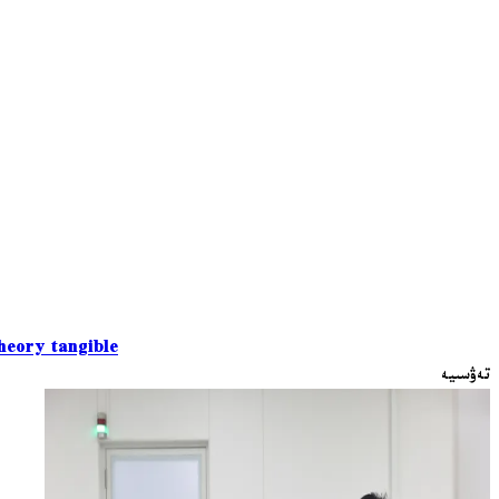
eory tangible
تەۋسىيە