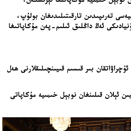
يەسى تەرىپىدىن تارقىتىلىدىغان بولۇپ،
نى (تەخمىنەن 1.2 مىليون دوللار) بىلەن دۇنيادىكى ئەڭ داڭلىق ئىلىم-پەن مۇكاپاتىغا
ۇچراۋاتقان بىر قىسىم قىيىنچىلىقلارنى ھەل
ىن كېيىن ئېلان قىلىنغان نوبېل خىمىيە مۇكاپاتى