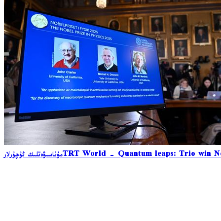
TRT World - Quantum leaps: Trio win Nob
مۇناسىۋەتلىك ئۇچۇرلار