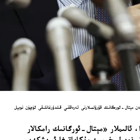
ەن مېتال-ئورگانىك قۇرۇلمىلارنى تەرەققىي قىلدۇرغانلىقى ئۈچۈن نوبېل
ناتىغا قارىغاندا، ئالىملار «مېتال-ئورگانىك رامكالار