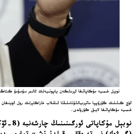
نوبېل خىمىيە مۇكاپاتىغا ئېرىشكەن ياپونىيەلىك ئالىم سۇسۇمۇ كىتاگاۋ
ئۈچ كىشىلىك گۇرۇپپا ماتېرىيالشۇناسلىقتا ئىنقىلاب خاراكتېرلىك رول ئوينىغا
خىمىيە
مۇكاپاتىغا لايىق كۆرۈلدى.
نوبېل 