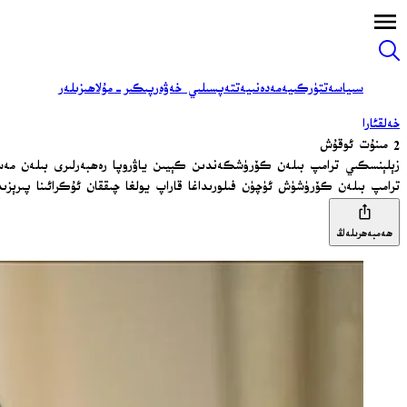
سىياسەت
تۈركىيە
مەدەنىيەت
تەپسىلىي خەۋەر
پىكىر-مۇلاھىزىلەر
خەلقئارا
2 مىنۇت ئوقۇش
زېلېنسكىي ترامپ بىلەن كۆرۈشكەندىن كېيىن ياۋروپا رەھبەرلىرى بىلەن مەسل
ترامپ بىلەن كۆرۈشۈش ئۈچۈن فىلورىداغا قاراپ يولغا چىققان ئۇكرائىنا پىرېز
ھەمبەھرىلەڭ