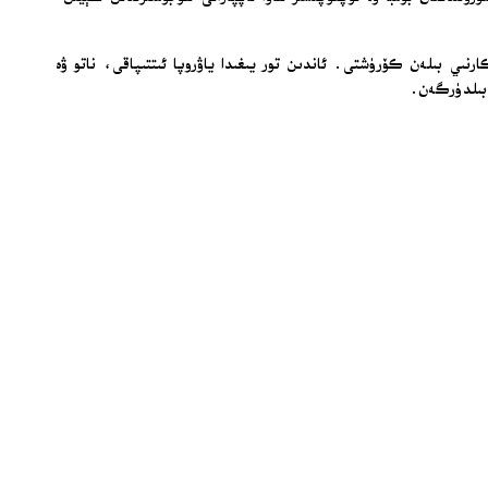
رنىي بىلەن كۆرۈشتى. ئاندىن تور يىغىدا ياۋروپا ئىتتىپاقى، ناتو ۋە
 بىلدۈرگەن.