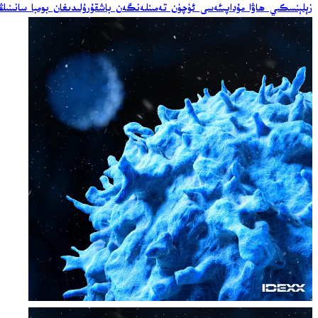
زېلېنسكىي ھاۋا مۇداپىئەسى ئۈچۈن تەمىنلەنگەن باشقۇرۇلىدىغان بومبا سانىنىڭ ئ