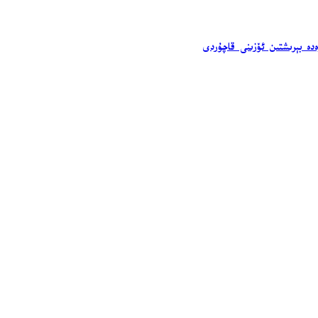
ەدە بېرىشتىن ئۆزىنى قاچۇردى