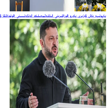
ياپونىيە باش ۋەزىرى يادرو قوراللىرىنى ئىشلەتمەسلىك ئەنئەنىسىنى قوغداشقا ۋ