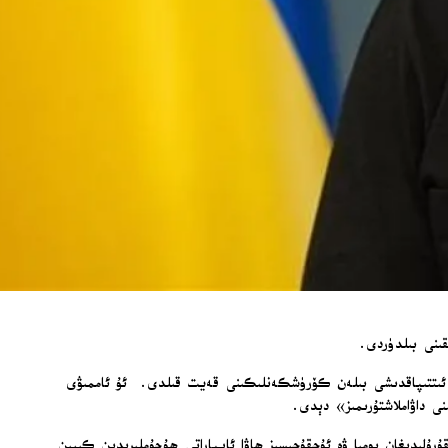
قىنى بىلدۈردى.
ە ئىتتىپاقدىشى بىلەن كۆرۈشكەنلىكىنى قەيت قىلدى. ئۇ ئاممىۋى
نى داۋاملاشتۇرىمىز» دېدى.
ۇلىدىغان بومبا ۋە ئۇچقۇچىسىز ھاۋا ئاپپاراتى ھۇجۇملىرىدىن كېيىن