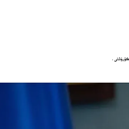
 كۆرۈشتى.