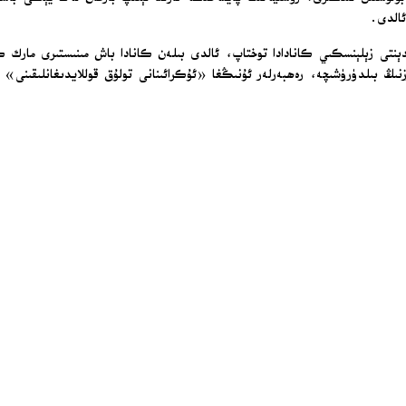
ئالدى.
دېنتى زېلېنسكىي كانادادا توختاپ، ئالدى بىلەن كانادا باش مىنىستىرى مارك كا
زنىڭ بىلدۈرۈشىچە، رەھبەرلەر ئۇنىڭغا «ئۇكرائىنانى تولۇق قوللايدىغانلىقىنى»