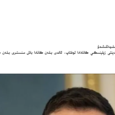
ىھەتلىشىدۇ
ىدېنتى زېلېنسكىي كانادادا توختاپ، ئالدى بىلەن كانادا باش مىنىستىرى بىلەن