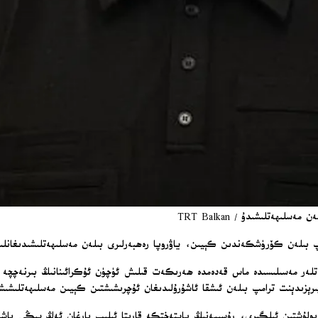
ەتلىشىدۇ / TRT Balkan
امپ بىلەن كۆرۈشكەندىن كېيىن، ياۋروپا رەھبەرلىرى بىلەن مەسلىھەتلىشىدىغانلى
تلەر مەسىلىسىدە ماس قەدەمدە ھەرىكەت قىلىش ئۈچۈن ئۇكرائىنانىڭ بىرنەچچ
پىرېزىدېنت ترامپ بىلەن ئىشقا ئاشۇرۇلىدىغان ئۇچرىشىشتىن كېيىن مەسلىھەتلىشىش
لۇشتىن ئىلگىرى، رۇسىيەنىڭ پايتەختكە قارىتا ئېلىپ بارغان ئەڭ يېڭى باشقۇر