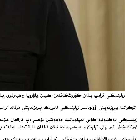
زېلېنسكىي ترامپ بىلەن كۆرۈشكەندىن كېيىن ياۋروپا رەھبەرلىرى بىلەن مەسلىھ
ئۇكرائىنا پىرېزىدېنتى ۋولودىمىر زېلېنسكىي ئامېرىكا پىرېزىدېنتى دونالد تر
زېلېنسكىي يەكشەنبە كۈنى دىپلوماتىك جەھەتتىن مۇھىم دپ قارالغان خىزمە
ئورتاقلىشىش تور بېتى تېلېگرام سەھىپىسىدە ئېلان قىلغان باياناتىدا: «ئەتە 
زېلېنسكىي ئىتتىپاقداشلىرى بىلەن كۆرۈشتى ۋە ترامپ بىلەن بىر يەرگە جەم بو