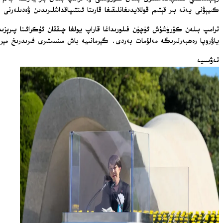
كىيېۋنى يەنە بىر قېتىم قوللايدىغانلىقىغا قارىتا ئىتتىپاقداشلىرىدىن ۋەدىلەرنى 
ترامپ بىلەن كۆرۈشۈش ئۈچۈن فىلورىداغا قاراپ يولغا چىققان ئۇكرائىنا پىرېزى
ياۋروپا رەھبەرلىرىگە مەلۇمات بەردى. گېرمانىيە باش مىنىستىرى فىرىدرىخ مېر
تەۋسىيە