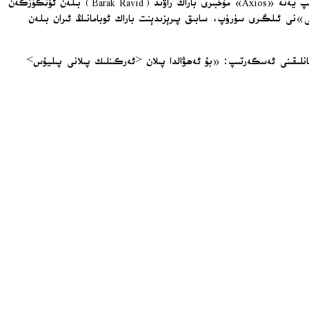
ئامېرىكا پىرېزىدېنتى دونالد ترامپ بولسا ئىراننىڭ تەكلىپىنى ئۆزىنىڭ «Truth Social» ھېسابىدا «پۈتۈنلەي قوبۇل قىلغىلى بولمايدىغان» دەپ ئاتىدى. ترامپ يەنە «Axios» مۇخبىرى باراك راۋىد (Barak Ravid) بىلەن ئۆتكۈزگەن
راننىڭ 47 يىلدىن بېرى ئامېرىكا بىلەن «ئويۇن ئويناۋاتقانلىقى»نى ئىلگىرى سۈرۈپ، سابىق پىرېزىدېنت باراك ئوبامانىڭ ئىران بىلەن
Proj) ھەرىكىتىنى تېخىمۇ كەڭ كۆلەمدە قايتا باشلايدىغانلىقىنى ئەسكەرتىپ: «بۇ ئەھۋالدا پىلان <ئەركىنلىك پىلانى پىليۇس>