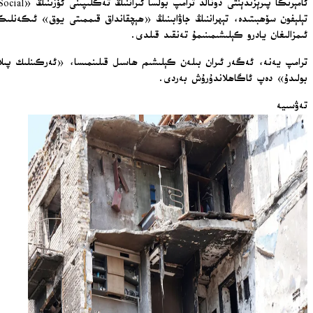
ئىمزالىغان يادرو كېلىشىمىنىمۇ تەنقىد قىلدى.
بولىدۇ» دەپ ئاگاھلاندۇرۇش بەردى.
تەۋسىيە