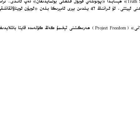
تېلېفون سۆھبىتىدە، تېھراننىڭ جاۋابىنىڭ «ھېچقانداق قىممىتى يوق» ئىكەنلىكىنى ئېيتتى. ئۇ ئى
ترامپ يەنە، ئەگەر ئىران بىلەن كېلىشىم ھاسىل قىلىنمىسا، «ئەركىنلىك پىلانى» (ect Freedom