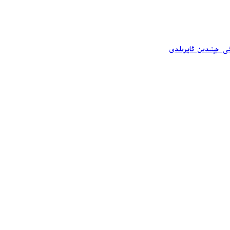
شى جېنىدىن ئايرىلدى