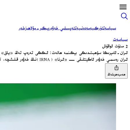
سىياسەت
تۈركىيە
مەدەنىيەت
تەپسىلىي خەۋەر
پىكىر-مۇلاھىزىلەر
سىياسەت
2 مىنۇت ئوقۇش
ئىران-ئامېرىكا سۆھبىتىدىكى بېكىنمە ھالەت: ئىككى تەرەپ تەڭ «ياق» 
ئىران رەسمىي خەۋەر ئاگېنتلىقى — «ئىرنا» (IRNA)نىڭ خەۋەر قىلىشىچە، تېھران ئامېرىكانىڭ ھۇجۇملارنى توختىتىش ھەققىدىكى تەكلىپ لايىھەسىگە بەرگەن جاۋابىنى پاكىستانلىق ۋاسىتىچىلەر ئارقىلىق يەتكۈزگەن.
ھەمبەھرىلەڭ