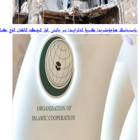
رۇسىيەنىڭ ھۇجۇملىرىدا كىيېۋ ئەتراپىدا بىر بالىنى ئۆز ئىچىگە ئالغان ئۈچ كى