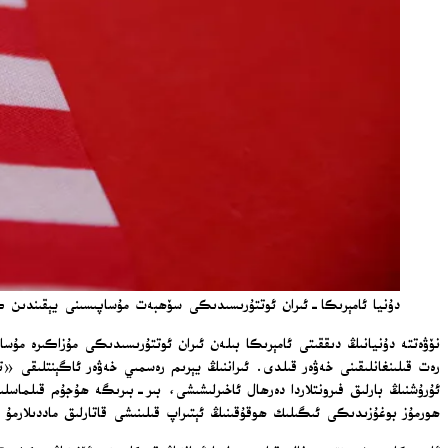
دۇنيا ئامېرىكا-ئىران ئوتتۇرىسىدىكى سۆھبەت مۇساپىسىنى يېقىندىن كۆزەتمە
نۆۋەتتە دۇنيانىڭ دىققىتى ئامېرىكا بىلەن ئىران ئوتتۇرىسىدىكى مۇزاكىرە مۇ
ھورمۇز بوغۇزىدىكى ئىگىلىك ھوقۇقىنىڭ ئېتىراپ قىلىنىشى قاتارلىق ماددىلارمۇ 