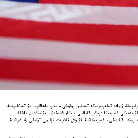
ترامپنىڭ زىيادە تەلەپلىرىگە تەسلىم بولۇشى» دەپ باھالاپ، بۇ تەكلىپنىڭ
ىلدۈرۈشىچە، تېھراننىڭ ئاساسلىق تەلىپى ھورمۇز بوغۇزىدىكى ئامېرىكا دېڭىز قامالىنى بىكار قىلىشتۇر. بۇنىڭدىن باشقا،
رھال ئاخىرلىشىشى، بىر-بىرىگە ھۇجۇم قىلماسلىق كاپالىتى بېرىلىشى، نېفىت ئېكسپورتىغا قويۇلغان جازالارنىڭ 30 كۈن ئىچىدە بىكار قىلىنىشى، ئامېرىكانىڭ ئۇرۇش تالاپەت تۆلىمى تۆلىشى ۋە ئىراننىڭ