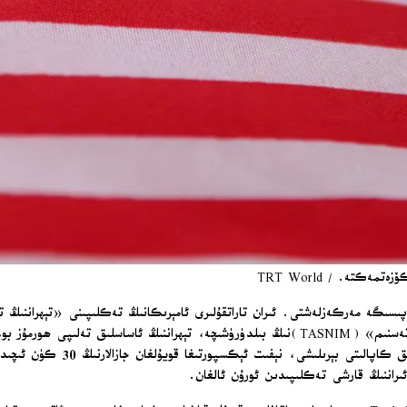
كتە. / TRT World
ساپىسىگە مەركەزلەشتى. ئىران تاراتقۇلىرى ئامېرىكانىڭ تەكلىپىنى «تېھراننىڭ 
رەت قىلىنغانلىقىنى خەۋەر قىلدى. ئىراننىڭ يېرىم رەسمىي خەۋەر ئاگېنتلىقى «تەسنىم» (TASNIM)نىڭ ب
ئۇرۇشنىڭ بارلىق فىرونتلاردا دە
ئىراننىڭ قارشى تەكلىپىدىن ئورۇن ئالغان.