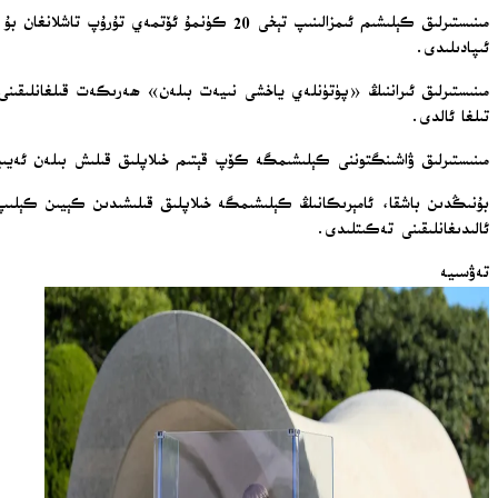
مىنىستىرلىق كېلىشىم ئىمزالىنىپ تېخى 20 كۈنم
ئىپادىلىدى.
مىنىستىرلىق ئىراننىڭ «پۈتۈنلەي ياخشى نىيەت بىلەن» ھەرىكەت قىلغانلىقىنى 
تىلغا ئالدى.
مىنىستىرلىق ۋاشىنگتوننى كېلىشىمگە كۆپ قېتىم خىلاپلىق قىلىش بىلەن ئەيىبلە
بۇنىڭدىن باشقا، ئامېرىكانىڭ كېلىشىمگە خىلاپلىق قىلىشىدىن كېيىن كېلىپ چى
ئالىدىغانلىقىنى تەكىتلىدى.
تەۋسىيە