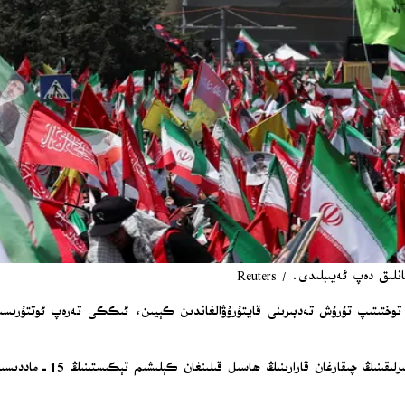
ق دەپ ئەيىبلىدى. / Reuters
ىق توختىتىپ تۇرۇش تەدبىرىنى قايتۇرۇۋالغاندىن كېيىن، ئىككى تەرەپ ئوتتۇرىسىدا
ئىران تاشقى ئىشلار مىنىست