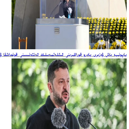
ياپونىيە باش ۋەزىرى يادرو قوراللىرىنى ئىشلەتمەسلىك ئەنئەنىسىنى قوغداشقا ۋ