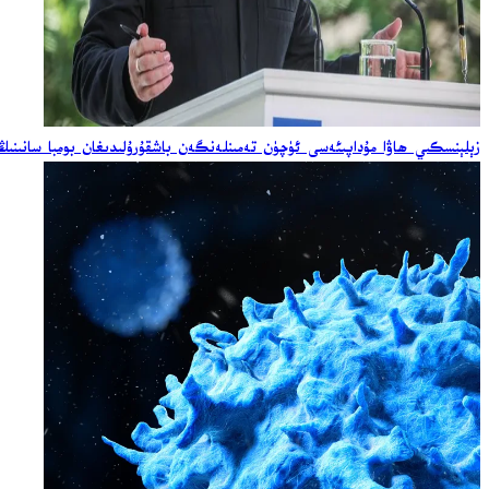
زېلېنسكىي ھاۋا مۇداپىئەسى ئۈچۈن تەمىنلەنگەن باشقۇرۇلىدىغان بومبا سانىنىڭ ئ