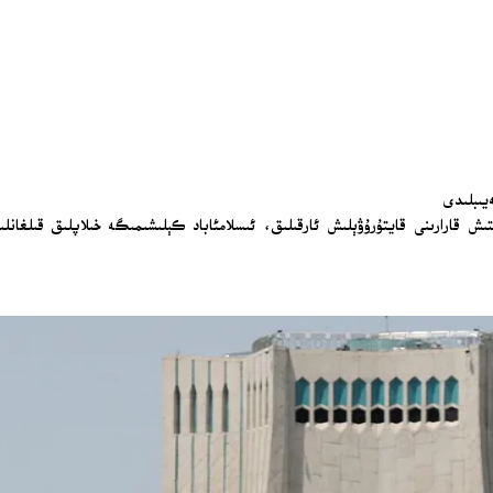
يىبلىدى
ىتىش قارارىنى قايتۇرۇۋېلىش ئارقىلىق، ئىسلامئاباد كېلىشىمىگە خىلاپلىق قىلغانل