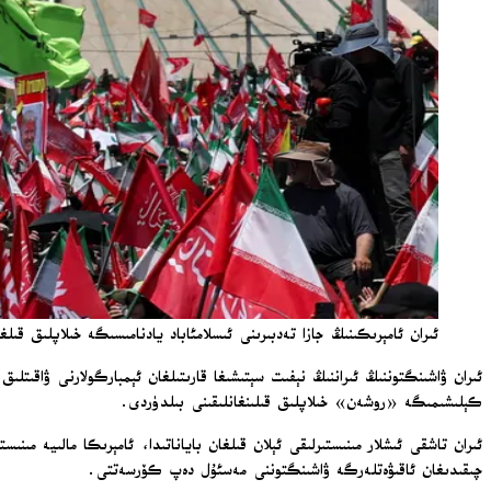
ئىران ئامېرىكىنىڭ جازا تەدبىرىنى ئىسلامئاباد يادنامىسىگە خىلاپلىق قىلغانلى
ئىران ۋاشىنگتوننىڭ ئىراننىڭ نېفىت سېتىشىغا قارىتىلغان ئېمبارگولارنى ۋاقىتل
كېلىشىمىگە «روشەن» خىلاپلىق قىلىنغانلىقىنى بىلدۈردى.
چىقىدىغان ئاقىۋەتلەرگە ۋاشىنگتوننى مەسئۇل دەپ كۆرسەتتى.