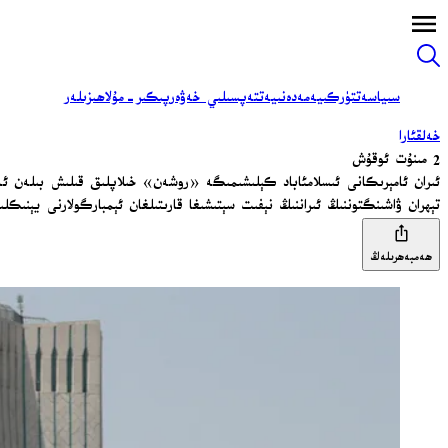
سىياسەت
تۈركىيە
مەدەنىيەت
تەپسىلىي خەۋەر
پىكىر-مۇلاھىزىلەر
خەلقئارا
2 مىنۇت ئوقۇش
ئىران ئامېرىكانى ئىسلامئاباد كېلىشىمىگە «روشەن» خىلاپلىق قىلىش بىلەن ئە
تېھران ۋاشىنگتوننىڭ ئىراننىڭ نېفىت سېتىشىغا قارىتىلغان ئېمبارگولارنى يېنىكل
ھەمبەھرىلەڭ