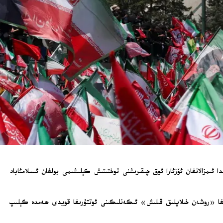
 ئىمزالانغان ئۆزئارا ئوق چىقىرىشنى توختىتىش كېلىشىمى بولغان ئىسلامئاباد
ىرلىقى ئېلان قىلغان باياناتىدا، ئامېرىكا مالىيە مىنىستىرلىقىنىڭ چىقارغان قارارىنىڭ ھاسىل قىلىنغان كېلىشىم تېكىستىنىڭ 15-ماددىسىغا «روشەن خىلاپلىق قىلىش» ئىكەنلىكىنى ئوتتۇرىغا قويدى ھەمدە كېلىپ