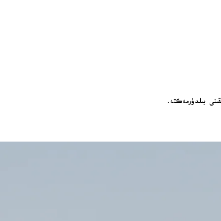
ىقىنى بىلدۈرمەكتە.