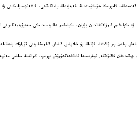
ۇ ئۆتمەي تۇرۇپ تاشلانغان بۇ قەدەمنىڭ، ئامېرىكا ھۆكۈمىتىنىڭ غەرىزىنىڭ يامانلىقىنى، ئىشەنچسى
ۋە كېلىشىم ئىمزالانغاندىن بۇيان، كېلىشىم دائىرىسىدىكى مەجبۇرىيەتلىرىنى ئا
ش بىلەن بىر ۋاقىتتا، ئۇنىڭ بۇ خىلاپلىق قىلىش قىلمىشلىرىنى تۈرلۈك باھانىلە
قىدىغان ئاقىۋەتلەر توغرىسىدا ئاگاھلاندۇرۇش بېرىپ، ئىراننىڭ مىللىي مەنپەئ