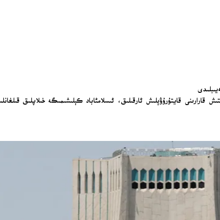
يىبلىدى
ىتىش قارارىنى قايتۇرۇۋېلىش ئارقىلىق، ئىسلامئاباد كېلىشىمىگە خىلاپلىق قىلغانل