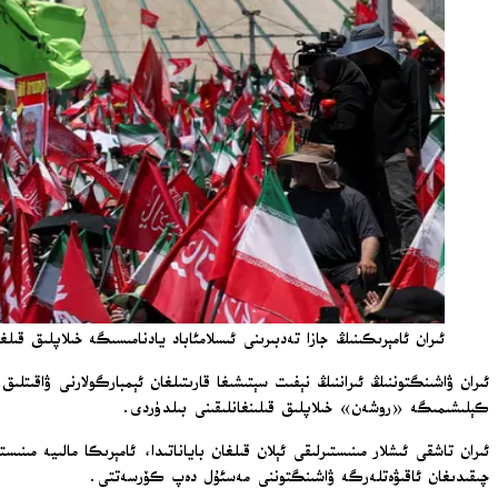
ئىران ئامېرىكىنىڭ جازا تەدبىرىنى ئىسلامئاباد يادنامىسىگە خىلاپلىق قىلغانلى
ئىران ۋاشىنگتوننىڭ ئىراننىڭ نېفىت سېتىشىغا قارىتىلغان ئېمبارگولارنى ۋاقىتل
كېلىشىمىگە «روشەن» خىلاپلىق قىلىنغانلىقىنى بىلدۈردى.
چىقىدىغان ئاقىۋەتلەرگە ۋاشىنگتوننى مەسئۇل دەپ كۆرسەتتى.