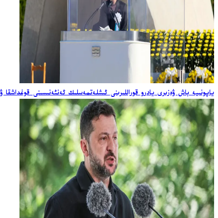
ياپونىيە باش ۋەزىرى يادرو قوراللىرىنى ئىشلەتمەسلىك ئەنئەنىسىنى قوغداشقا ۋ