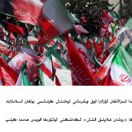
 ئىمزالانغان ئۆزئارا ئوق چىقىرىشنى توختىتىش كېلىشىمى بولغان ئىسلامئاباد
ىرلىقى ئېلان قىلغان باياناتىدا، ئامېرىكا مالىيە مىنىستىرلىقىنىڭ چىقارغان قارارىنىڭ ھاسىل قىلىنغان كېلىشىم تېكىستىنىڭ 15-ماددىسىغا «روشەن خىلاپلىق قىلىش» ئىكەنلىكىنى ئوتتۇرىغا قويدى ھەمدە كېلىپ