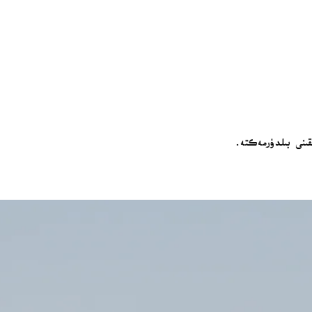
ىقىنى بىلدۈرمەكتە.