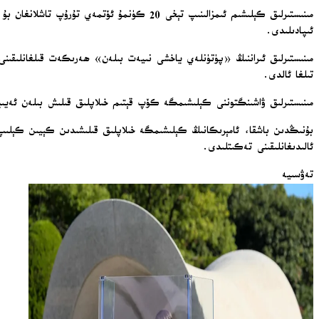
مىنىستىرلىق كېلىشىم ئىمزالىنىپ تېخى 20 كۈنم
ئىپادىلىدى.
مىنىستىرلىق ئىراننىڭ «پۈتۈنلەي ياخشى نىيەت بىلەن» ھەرىكەت قىلغانلىقىنى 
تىلغا ئالدى.
مىنىستىرلىق ۋاشىنگتوننى كېلىشىمگە كۆپ قېتىم خىلاپلىق قىلىش بىلەن ئەيىبلە
بۇنىڭدىن باشقا، ئامېرىكانىڭ كېلىشىمگە خىلاپلىق قىلىشىدىن كېيىن كېلىپ چى
ئالىدىغانلىقىنى تەكىتلىدى.
تەۋسىيە