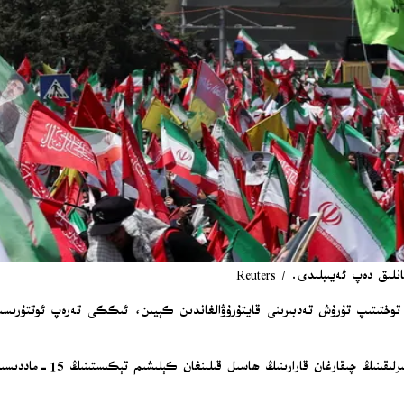
ق دەپ ئەيىبلىدى. / Reuters
ىق توختىتىپ تۇرۇش تەدبىرىنى قايتۇرۇۋالغاندىن كېيىن، ئىككى تەرەپ ئوتتۇرىسىدا
ئىران تاشقى ئىشلار مىنىست