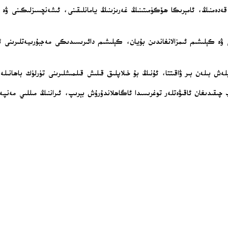
ۇ ئۆتمەي تۇرۇپ تاشلانغان بۇ قەدەمنىڭ، ئامېرىكا ھۆكۈمىتىنىڭ غەرىزىنىڭ يامانلىقىنى، ئىشەنچسى
ۋە كېلىشىم ئىمزالانغاندىن بۇيان، كېلىشىم دائىرىسىدىكى مەجبۇرىيەتلىرىنى ئا
ش بىلەن بىر ۋاقىتتا، ئۇنىڭ بۇ خىلاپلىق قىلىش قىلمىشلىرىنى تۈرلۈك باھانىلە
قىدىغان ئاقىۋەتلەر توغرىسىدا ئاگاھلاندۇرۇش بېرىپ، ئىراننىڭ مىللىي مەنپەئ