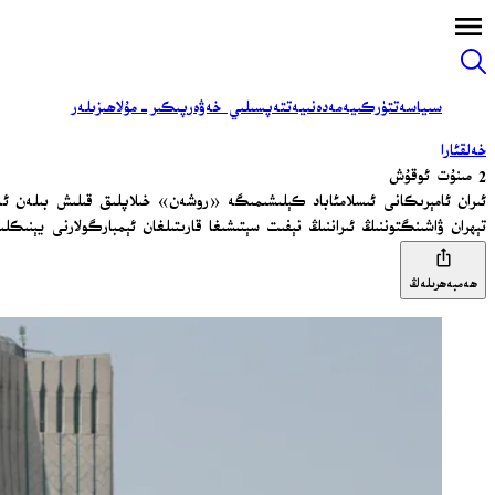
سىياسەت
تۈركىيە
مەدەنىيەت
تەپسىلىي خەۋەر
پىكىر-مۇلاھىزىلەر
خەلقئارا
2 مىنۇت ئوقۇش
ئىران ئامېرىكانى ئىسلامئاباد كېلىشىمىگە «روشەن» خىلاپلىق قىلىش بىلەن ئە
تېھران ۋاشىنگتوننىڭ ئىراننىڭ نېفىت سېتىشىغا قارىتىلغان ئېمبارگولارنى يېنىكل
ھەمبەھرىلەڭ