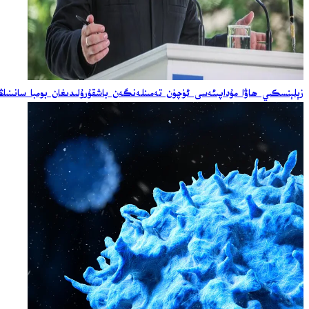
زېلېنسكىي ھاۋا مۇداپىئەسى ئۈچۈن تەمىنلەنگەن باشقۇرۇلىدىغان بومبا سانىنىڭ ئ