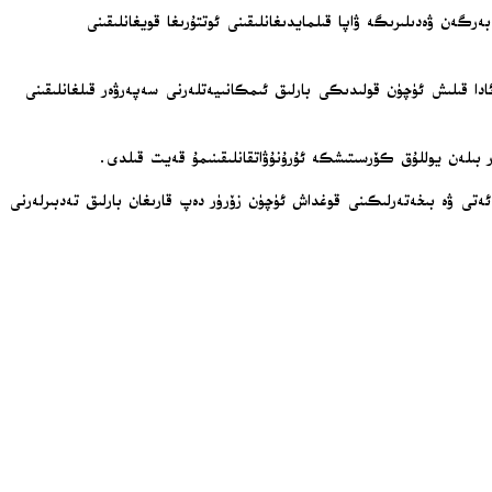
زلىكىنى ۋە بەرگەن ۋەدىلىرىگە ۋاپا قىلمايدىغانلىقىنى ئوتتۇرىغا قويغانلىقىنى
دا قىلىش ئۈچۈن قولىدىكى بارلىق ئىمكانىيەتلەرنى سەپەرۋەر قىلغانلىقىنى
ر بىلەن يوللۇق كۆرسىتىشكە ئۇرۇنۇۋاتقانلىقىنىمۇ قەيت قىلدى.
ەتى ۋە بىخەتەرلىكىنى قوغداش ئۈچۈن زۆرۈر دەپ قارىغان بارلىق تەدبىرلەرنى