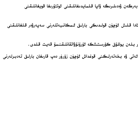
زلىكىنى ۋە بەرگەن ۋەدىلىرىگە ۋاپا قىلمايدىغانلىقىنى ئوتتۇرىغا قويغانلىقىنى
دا قىلىش ئۈچۈن قولىدىكى بارلىق ئىمكانىيەتلەرنى سەپەرۋەر قىلغانلىقىنى
ر بىلەن يوللۇق كۆرسىتىشكە ئۇرۇنۇۋاتقانلىقىنىمۇ قەيت قىلدى.
ەتى ۋە بىخەتەرلىكىنى قوغداش ئۈچۈن زۆرۈر دەپ قارىغان بارلىق تەدبىرلەرنى