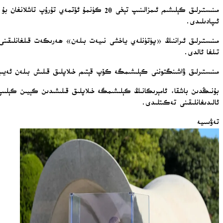
مىنىستىرلىق كېلىشىم ئىمزالىنىپ تېخى 20 كۈنم
ئىپادىلىدى.
مىنىستىرلىق ئىراننىڭ «پۈتۈنلەي ياخشى نىيەت بىلەن» ھەرىكەت قىلغانلىقىنى 
تىلغا ئالدى.
مىنىستىرلىق ۋاشىنگتوننى كېلىشىمگە كۆپ قېتىم خىلاپلىق قىلىش بىلەن ئەيىبلە
بۇنىڭدىن باشقا، ئامېرىكانىڭ كېلىشىمگە خىلاپلىق قىلىشىدىن كېيىن كېلىپ چى
ئالىدىغانلىقىنى تەكىتلىدى.
تەۋسىيە