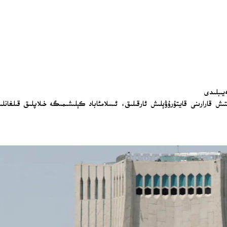
يىبلىدى
ىتىش قارارىنى قايتۇرۇۋېلىش ئارقىلىق، ئىسلامئاباد كېلىشىمىگە خىلاپلىق قىلغانل