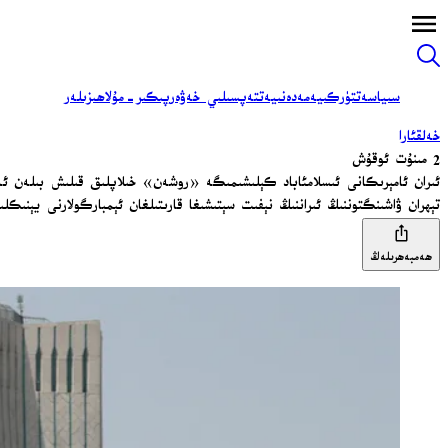
سىياسەت
تۈركىيە
مەدەنىيەت
تەپسىلىي خەۋەر
پىكىر-مۇلاھىزىلەر
خەلقئارا
2 مىنۇت ئوقۇش
ئىران ئامېرىكانى ئىسلامئاباد كېلىشىمىگە «روشەن» خىلاپلىق قىلىش بىلەن ئە
تېھران ۋاشىنگتوننىڭ ئىراننىڭ نېفىت سېتىشىغا قارىتىلغان ئېمبارگولارنى يېنىكل
ھەمبەھرىلەڭ