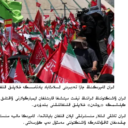
ئىران ئامېرىكىنىڭ جازا تەدبىرىنى ئىسلامئاباد يادنامىسىگە خىلاپلىق قىلغانلى
ئىران ۋاشىنگتوننىڭ ئىراننىڭ نېفىت سېتىشىغا قارىتىلغان ئېمبارگولارنى ۋاقىتل
كېلىشىمىگە «روشەن» خىلاپلىق قىلىنغانلىقىنى بىلدۈردى.
چىقىدىغان ئاقىۋەتلەرگە ۋاشىنگتوننى مەسئۇل دەپ كۆرسەتتى.