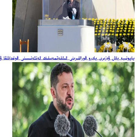
ياپونىيە باش ۋەزىرى يادرو قوراللىرىنى ئىشلەتمەسلىك ئەنئەنىسىنى قوغداشقا ۋ