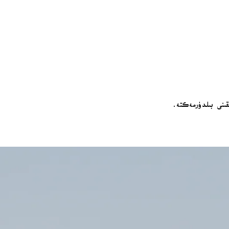
ىقىنى بىلدۈرمەكتە.