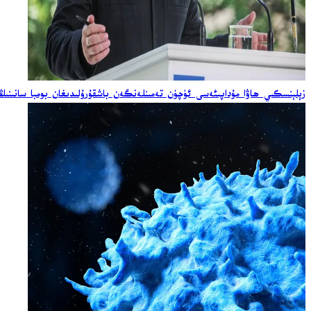
زېلېنسكىي ھاۋا مۇداپىئەسى ئۈچۈن تەمىنلەنگەن باشقۇرۇلىدىغان بومبا سانىنىڭ ئ