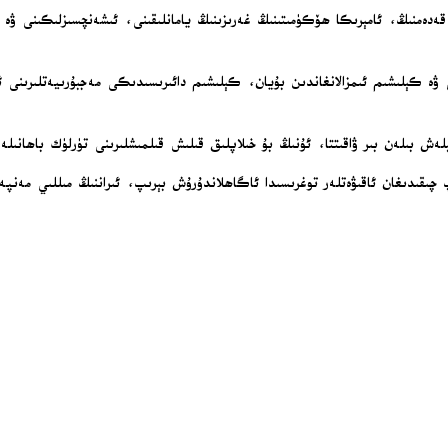
ۇ ئۆتمەي تۇرۇپ تاشلانغان بۇ قەدەمنىڭ، ئامېرىكا ھۆكۈمىتىنىڭ غەرىزىنىڭ يامانلىقىنى، ئىشەنچسى
ۋە كېلىشىم ئىمزالانغاندىن بۇيان، كېلىشىم دائىرىسىدىكى مەجبۇرىيەتلىرىنى ئا
ش بىلەن بىر ۋاقىتتا، ئۇنىڭ بۇ خىلاپلىق قىلىش قىلمىشلىرىنى تۈرلۈك باھانىلە
قىدىغان ئاقىۋەتلەر توغرىسىدا ئاگاھلاندۇرۇش بېرىپ، ئىراننىڭ مىللىي مەنپەئ