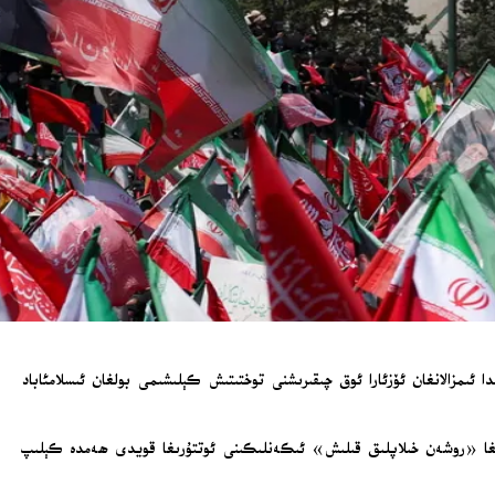
 ئىمزالانغان ئۆزئارا ئوق چىقىرىشنى توختىتىش كېلىشىمى بولغان ئىسلامئاباد
ىرلىقى ئېلان قىلغان باياناتىدا، ئامېرىكا مالىيە مىنىستىرلىقىنىڭ چىقارغان قارارىنىڭ ھاسىل قىلىنغان كېلىشىم تېكىستىنىڭ 15-ماددىسىغا «روشەن خىلاپلىق قىلىش» ئىكەنلىكىنى ئوتتۇرىغا قويدى ھەمدە كېلىپ