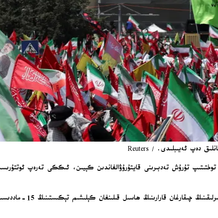
ق دەپ ئەيىبلىدى. / Reuters
ىق توختىتىپ تۇرۇش تەدبىرىنى قايتۇرۇۋالغاندىن كېيىن، ئىككى تەرەپ ئوتتۇرىسىدا
ئىران تاشقى ئىشلار مىنىست