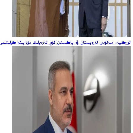
تۈركىيە، سەئۇدى ئەرەبىستان ۋە پاكىستان ئۈچ تەرەپلىك مۇداپىئە كېلىشىمى ئ