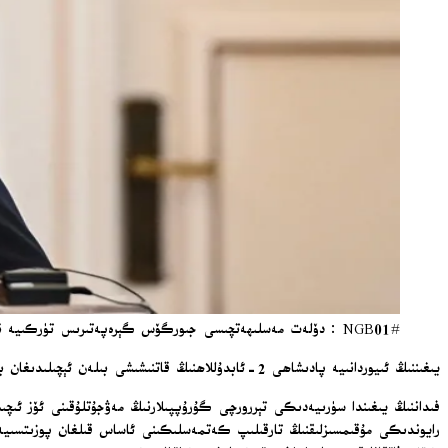
#NGB01 : دۆلەت مەسلىھەتچىسى جىورگۆس گېرەپەتىرىس تۈركىيە نەچەر مەسلىھەتچىسى حاکان فیداننى قوبۇل قىلىدۇ / AP
يىغىننىڭ ئىيوردانىيە پادىشاھى 2-ئابدۇللاھنىڭ قاتنىشىشى بىلەن ئېچىلىدىغان بىرىنچى بۆلۈمىدە ئوتتۇرا شەرقتىكى كىرىزىس ۋە ناتو بىلەن ئىيوردانىيە ئوتتۇرىسىدىكى ھەمكارلىق مەسىلىلىرى مۇزاكىرە قىلىنىدۇ.
فىداننىڭ يىغىندا سۈرىيەدىكى تېررورچى گۇرۇپپىلارنىڭ مەۋجۇتلۇقىنى ئۆز ئىچى
رايوندىكى مۇقىمسىزلىقنىڭ تارقىلىپ كەتمەسلىكىنى ئاساس قىلغان پوزىتسىيەس