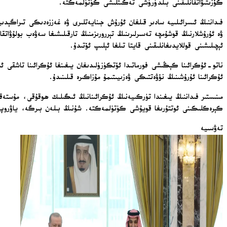
كۆزىتىۋاتقانلىقىنى بىلدۈرۈشى تەكىتلىشى كۈتۈلمەكتە.
فىداننىڭ ئىسرائىلىيە سادىر قىلغان ئۇرۇش جىنايەتلىرى ۋە غەززەدىكى تىراگې
ۋە ئۇرۇشلارنىڭ قوشۇمچە تەسىرلىرىنىڭ تېررورىزمنىڭ تارقىلىشىغا سەۋەب بولۇۋات
ئېچىلىشىنى قوللايدىغانلىقىنى قايتا تىلغا ئېلىپ ئۆتىدۇ.
ناتو-ئۇكرائىنا كېڭىشى فورماتىدا ئۆتكۈزۈلىدىغان يىغىنغا ئۇكرائىنا تاشقى ئى
ئۇكرائىنا ئۇرۇشىنىڭ نۆۋەتتىكى ۋەزىيىتىمۇ مۇزاكىرە قىلىنىدۇ.
مىنىستىر فىداننىڭ يىغىندا تۈركىيەنىڭ ئۇكرائىنانىڭ ئىگىلىك ھوقۇقى، مۇستە
كېرەكلىكىنى ئوتتۇرىغا قويۇشى كۈتۈلمەكتە. شۇنىڭ بىلەن بىرگە، ياۋروپا ئىتت
تەۋسىيە