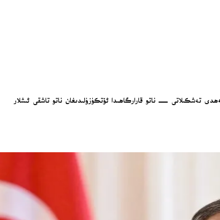
ىريۇسسېلدىكى شىمالىي ئاتلانتىك ئەھدى تەشكىلاتى — ناتو قارارگاھىدا ئۆتكۈزۈلىدىغان ناتو تاشقى ئىشلار