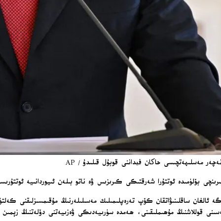
گە ئالغان ساقلىنىۋاتقان كۆپ تەرەپلىمىلىك مەسىلىلەرنىڭ مۇقىمسىزلىقنى كەلتۈ
ىنى قوللاشنىڭ مۇھىملىقىنى، ھەمدە سۈرىيەدىكى ۋەزىيەتنى دۆلەتنىڭ زېمىن پ