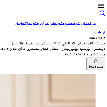
سىياسەت
تۈركىيە
مەدەنىيەت
تەپسىلىي خەۋەر
پىكىر-مۇلاھىزىلەر
تۈركىيە
2 min read
مىنىستىر خاقان فىدان ناتو تاشقى ئىشلار مىنىستىرلىرى يىغىنىغا قاتنىشىدۇ
دۆ
مىنىستىرلىرى يىغىنىغا قاتنىشىدۇ.
ھەمبەھرىلەڭ