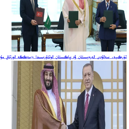
تۈركىيە، سەئۇدى ئەرەبىستان ۋە پاكىستان ئوتتۇرىسىدا «مەككە ئورتاق مۇدا