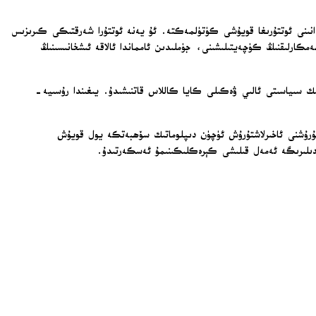
يدانىنى ئوتتۇرىغا قويۇشى كۈتۈلمەكتە. ئۇ يەنە ئوتتۇرا شەرقتىكى كىرىزىس
ھەمكارلىقنىڭ كۈچەيتىلىشىنى، جۈملىدىن ئامماندا ئالاقە ئىشخانىسىنىڭ
رلىك سىياسىتى ئالىي ۋەكىلى كايا كاللاس قاتنىشىدۇ. يىغىندا رۇسىيە-
 ئۇرۇشنى ئاخىرلاشتۇرۇش ئۈچۈن دىپلوماتىك سۆھبەتكە يول قويۇش
 ۋەدىلىرىگە ئەمەل قىلىشى كېرەكلىكىنىمۇ ئەسكەرتىدۇ.