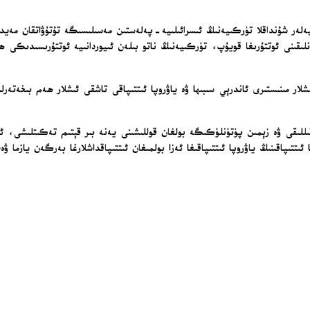
دىيەلەر شۇنداقلا تۈركىيەنىڭ ئىسرائىلىيە-پەلەستىن مەسىلىسىگە تۇتۇۋاتقان مە
قانلىقىنى ئوتتۇرىغا قويۇپ، تۈركىيەنىڭ ناتو بىلەن ئىيوردانىيە ئوتتۇرىسىدىكى 
شلار مىنىستىرى ئاندرېي سىبىھا ۋە ياۋروپا ئىتتىپاقى تاشقى ئىشلار ھەم بىخەتە
قىللىقى ۋە زېمىن پۈتۈنلۈكىگە بولغان قوللىشىنى يەنە بىر قېتىم تەكىتلىشى،
ىپاقىنىڭ ياۋروپا ئىتتىپاقىغا ئەزا بولمىغان ئىتتىپاقداشلارغا بەرگەن يازما