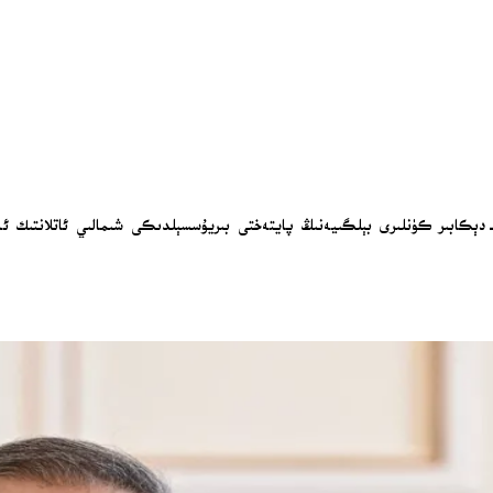
لىتىمىز (تۈركىيە جۇمھۇرىيىتى) تاشقى ئىشلار مىنىستىرى خاقان فىدان 3-4-دېكابىر كۈنلىرى بېلگىيەنىڭ پايتەختى ب