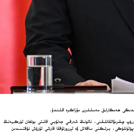
رۈپ چىقىرىۋاتقانلىقىنى، ناتونىڭ شەرقىي جەنۇبىي قانىتى بولغان تۈركىيەنىڭ
ۈتۈنلۈكى، بىرلىكىنى ساقلاش ۋە تېررورلۇققا قارشى تۇرۇش نۇقتىسىدىن