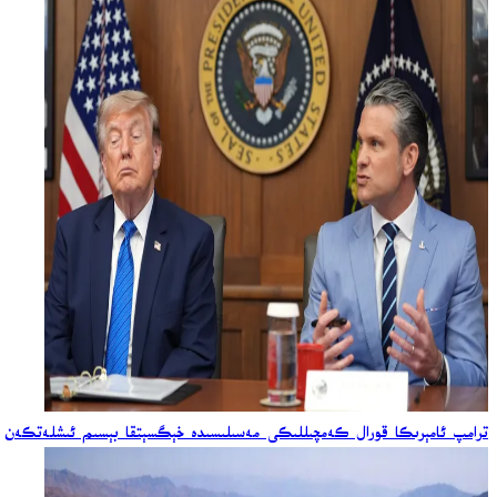
ترامپ ئامېرىكا قورال كەمچىللىكى مەسىلىسىدە خېگسېتقا بېسىم ئىشلەتكەن