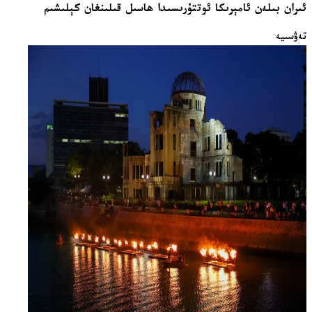
ئىران بىلەن ئامېرىكا ئوتتۇرىسىدا ھاسىل قىلىنغان كېلىشىم
تەۋسىيە