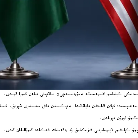
رىسىدىكى كېلىشىم لايىھەسىگە «مۇرەسسەچى» سالاپىتى بىلەن ئىمزا قويدى.
ىگىمۇ ئورۇن بېرىلدى.
مپمۇ كېلىشىم لايىھەلىرىنى فىزىكىلىق ۋە رەقەملىك شەكىلدە ئىمزالىغان ئىدى.