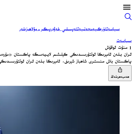
سىياسەت
تۈركىيە
مەدەنىيەت
تەپسىلىي خەۋەر
پىكىر-مۇلاھىزىلەر
سىياسەت
1 مىنۇت ئوقۇش
ئىران بىلەن ئامېرىكا ئوتتۇرىسىدىكى كېلىشىم لايىھەسىگە پاكىستان «مۇرە
پاكىستان باش مىنىستىرى شاھباز شېرىف، ئامېرىكا بىلەن ئىران ئوتتۇرىسىدى
ھەمبەھرىلەڭ