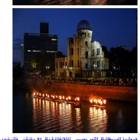
خىروشىما ئامېرىكانىڭ ئاتوم بومبىسى تاشلانغانلىقىنىڭ 81 يىللىقىنى خاتىرىلىدى