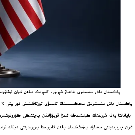
پاكىستان باش مىنىستىرى شاھباز شېرىف، ئامېرىكا بىلەن ئىران ئوتتۇ
پاكىستان باش مىنىستىرلىق مەھكىمىسىنىڭ ئاممىۋى ئورتاقلىشىش تور بېتى X سەھىپىسىدە ئېلان قىلىنغان باياناتىدا: «پاكىستان باش مىنىستىرى شېرىف، ئىسلامئاباد كېلىشىم لايىھەسىگە مۇرەسسەچى سۈپىتىدە ئىمزا قويدى» دېيىلدى.
باياناتتا يەنە شېرىفنىڭ كېلىشىمگە ئىمزا قويۇۋاتقان پەيتتىكى كۆرۈنۈشلىر
ئىران پىرېزىدېنتى مەسئۇد پەزەشكىيان بىلەن ئامېرىكا پىرېزىدېنتى دونالد ترا