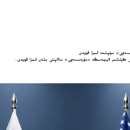
سسەچى» سۈپىتىدە ئىمزا قويدى
كى كېلىشىم لايىھەسىگە «مۇرەسسەچى» سالاپىتى بىلەن ئىمزا قويدى.