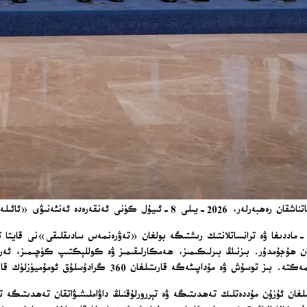
خىتابنامىدە، ئەزا دۆلەتلەرنىڭ ناتونىڭ كوللېكتىپ مۇداپىئە ماددىسى بولغان 5-ماددىغا ۋە ترانساتلانتىك رىشتىگە بولغ
رادۇسلۇق ئومۇميۈزلۈك قارىشىمىزغا بولغان ساداقىتىمىزنى داۋاملاشتۇرىمىز.»
غان ئۇزۇن مۇددەتلىك تەھدىتىگە ۋە تېررورلۇقنىڭ داۋاملىشىۋاتقان تەھدىتىگە تا