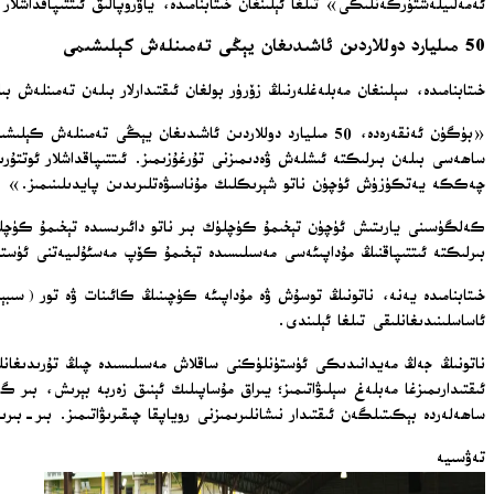
ئەمەلىيلەشتۈرگەنلىكى» تىلغا ئېلىنغان خىتابنامىدە، ياۋروپالىق ئىتتىپاقداشلار ۋە كانادانىڭ 2025-يىلى ئاساسىي مۇداپىئە ئېھتىياجىغا قارىتىلغان مەبلىغىنى 139 مىليارد دوللاردىن 
50 مىليارد دوللاردىن ئاشىدىغان يېڭى تەمىنلەش كېلىشىمى
خىتابنامىدە، سېلىنغان مەبلەغلەرنىڭ زۆرۈر بولغان ئىقتىدارلار بىلەن تەمىنلەش
«بۈگۈن ئەنقەرەدە، 50 مىليارد دوللاردىن ئاشىدىغان يېڭى ت
ساھەسى بىلەن بىرلىكتە ئىشلەش ۋەدىمىزنى تۇرغۇزىمىز. ئىتتىپاقداشلار ئوتتۇ
چەككە يەتكۈزۈش ئۈچۈن ناتو شېرىكلىك مۇناسىۋەتلىرىدىن پايدىلىنىمىز.»
كەلگۈسىنى يارىتىش ئۈچۈن تېخىمۇ كۈچلۈك بىر ناتو دائىرىسىدە تېخىمۇ كۈچلۈك بىر 
بىرلىكتە ئىتتىپاقنىڭ مۇداپىئەسى مەسىلىسىدە تېخىمۇ كۆپ مەسئۇلىيەتنى ئۈستى
خىتابنامىدە يەنە، ناتونىڭ توسۇش ۋە مۇداپىئە كۈچىنىڭ كائىنات ۋە تور (سىبېر
ئاساسلىنىدىغانلىقى تىلغا ئېلىندى.
ناتونىڭ جەڭ مەيدانىدىكى ئۈستۈنلۈكنى ساقلاش مەسىلىسىدە چىڭ تۇرىدىغانلىق
ئىقتىدارىمىزغا مەبلەغ سېلىۋاتىمىز؛ يىراق مۇساپىلىك ئېنىق زەربە بېرىش، بىر گە
ساھەلەردە بېكىتىلگەن ئىقتىدار نىشانلىرىمىزنى روياپقا چىقىرىۋاتىمىز. بىر-ب
تەۋسىيە