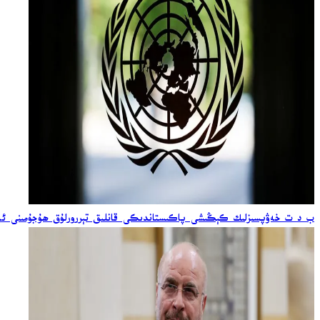
ب د ت خەۋپسىزلىك كېڭىشى پاكىستاندىكى قانلىق تېررورلۇق ھۇجۇمىنى ئەي