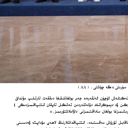
ان «تەۋرەنمەس سادىقلىقى»نى قايتا تەكىتلەش ئۈچۈن ئەنقەرەدە جەم بولغانلىقىغا دىققەت تارتىلىپ مۇنداق
دېيىلدى: «بىر ئىتتىپاقداشقا قىلىنغان ھۇجۇم، پۈتكۈل ئىتتىپاقداشلارغا قىلىنغان ھۇجۇمدۇر. بىزنىڭ بىرلىكىمىز، ھەمكارلىقىمىز ۋە كوللېكتىپ كۈچىمىز، ئەركىن ۋە دېموكراتىك دۆلەتلەردىن تەشكىل تاپقان ئىتتىپاقىمىزدىكى 1
قابىل تۇرۇش مەقسىتىدە، ئىتتىپاقداشلارنىڭ لاھەي مۇداپىئە ۋەدىسىنى