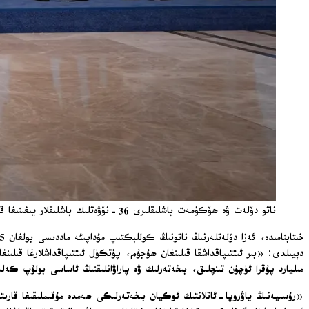
ناتو دۆلەت ۋە ھۆكۈمەت باشلىقلىرى 36-نۆۋەتلىك باشلىقلار يىغىنىغا قاتناشقان رەھبەرلەر، 2026-يىلى 8-ئىيۇل كۈنى ئەنقەرەدە ئەنئەنىۋى «ئائىلە سۈرىتى»گە چۈشتى. (AA)
مىليارد پۇقرا ئۈچۈن تىنچلىق، بىخەتەرلىك ۋە پاراۋانلىقنىڭ ئاساسى بولۇپ كەلمەكتە. بىز توسۇش ۋە مۇداپىئەگە قارىتىلغان 360 گ
«رۇسىيەنىڭ ياۋروپا-ئاتلانتىك ئوكيان بىخەتەرلىكى ھەمدە مۇقىملىقىغا قارىتىل