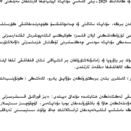
ئارتۇق ئاشۇرغانلىقى تەكىتلەندى.
 بىلەن بىرگە، مۇداپىئە سانائىتى ۋە چىدامچانلىقنىمۇ كۈچەيتىدىغانلىقى كۆرسىتىل
ەمىنلەش كېلىشىمى تۈزۈلگەنلىكىنى ئېلان قىلىمىز؛ كوللېكتىپ ئىشلەپچىقىرىش ئىقتىدار
رىسىدىكى مۇداپىئە سودىسى چەكلىمىلىرىنى تۈگىتىش خىزمىتىمىزنى داۋاملاشتۇر
ياۋروپا ۋە زامانىۋىلاشتۇرۇلغان بىر ئىتتىپاقنى نىشان قىلغانلىقى تىلغا ئېلىنغا
گە ئالغانلىقىغا دىققەت تارتىلدى.
) ئامىللىرى بىلەن بىرىكتۈرۈلگەن مۇۋاپىق يادرو، ئادەتتىكى (كونۋېنسىيەلىك) 
ى تەكىتلەنگەن خىتابنامىدە مۇنداق دېيىلدى: «بىز قوراللىق قىسىملىرىمىزنى 
ۋدىلەشكەن ھاۋا ۋە باشقۇرۇلىدىغان بومبا مۇداپىئەسى، ئۇچقۇچىسىز سىستېمىلار، ئى
ىرىگە ماسلىشىپ ئىشلىيەلەيدىغان ترانساتلانتىك جەڭ بۇلۇت سىستېمىسىنى تەرەققىي