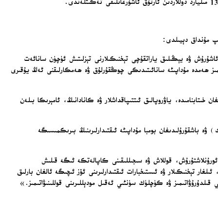
ىپ مۇنداق دېيىلدى:
ىمىزنى ئاشۇرۇش ۋە يېڭىلىق ياراتقۇچى تېخنىكىلارنى تېزلىتىش ئۈچۈن سانائەت
ىمىز ھەمدە مۇداپىئە سانائىتىدىكى چوڭقۇرلۇق ۋە ھەمكارلىقنى ئەڭ يۇقىرى
ن خىتابنامىدە، ياۋروپالىق ئىتتىپاقداشلار ۋە كانادانىڭ، ئامېرىكا بىلەن
ۋە باشقۇرۇلىدىغان بومبا مۇداپىئە ئىقتىدارلىرىنىڭ بىرىكمىسىگە
ئورۇنلاشتۇرۇش، قوللاش ۋە سىجىللىقىنى كاپالەتكە ئىگە قىلىش
لغار تېخنىكىلار ۋە ئىستىخبارات ئىقتىدارلىرىنى ئۆز ئىچىگە ئالغان بارلىق
 قىلدۇرۇۋاتىمىز ۋە كۈچلۈك سۈنئىي ئەقىل مودېللىرىنى قوللىنىۋاتىمىز.»