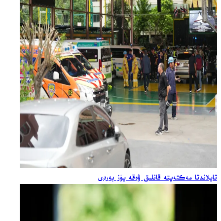
تايلاندتا مەكتەپتە قانلىق ۋەقە يۈز بەردى