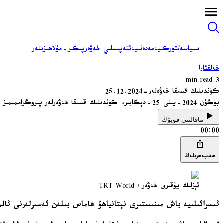
سىياسەت
تۈركىيە
مەدەنىيەت
تەپسىلىي خەۋەر
پىكىر-مۇلاھىزىلەر
خەلقئارا
3 min read
كۈندىلىك قىسقا خەۋەلەر-25.12.2024
بۈگۈن 2024-يىلى 25-دېكابىر، كۈندىلىك قىسقا خەۋەرلەر پىروگراممىمىز ھۇزۇرۇڭلاردا...
ماقالىنى قويۇڭ
00:00
ھەمبەھرىلەڭ
تېزلىك يۇقىرى خەۋەر / TRT World
ئىسرائىلىيە باش مىنىستىرى نېتانياھۇ ھاماس بىلەن ئەسىرلەرنى ئ