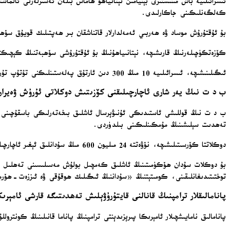
ئىسرائىلىيە باش مىنىستىرى بېنيامىن نېتانياھۇ ھاماس بىلەن ئەسىرلەرنى ئا
كەلگەنلىكىنى جاكارلىدى.
بۇ ئۇقتۇرۇش موساد ۋە ھەربىي ئەمەلدارلار قاتناشقان بىر ھەپتىلىك قويۇق سۆھ
كۆزەتكۈچىلەرنىڭ قارىشىچە، نېتانىياھۇنىڭ بۇ ئۇقتۇرۇشى سۆھبەتنىڭ كېچىك
ئىگىلىنىشىچە، ئىسرائىلىيە 10 مىڭ 300 دىن ئارتۇق پەلەستىنلىكنى تۇتۇپ تۇرماقتا ئىكەن، غەززەدە تەخمىنەن 100 ئىسرائىلىيەلىك ئەسىر بار ئىكەن.
ب د ت نىڭ يەر شارى ئاچارچىلىقنى كۆزىتىش دوكلاتى ئۇرۇش ۋەيران 
تەھدىت سېلىشىنىڭ مۇمكىنلىكىنى بىلدۈردى.
دوكلاتتا كۆرسىتىلىشىچە، نۆۋەتتە 24 مىليون 600 مىڭ سۇدانلىق ئېغىر ئاچارچىلىققا دۇچ كەلمەكتە ئىكەن، ئۇرۇشۇۋاتقان تەرەپلەر بولسا، مۇھىم ياردەملەرنىڭ نىشانلانغان ئورۇنلارغا يېتىپ بېرىشىغا توسقۇنلۇق قىلماقتا ئىكەن.
بۇ دوكلات سۇدان ھۆكۈمىتىنىڭ ئاشلىق كەمچىل بولۇش مەسىلىسىنى تەھلىل قى
توختىتىدىغانلىقىنى، كومىتېتنىڭ «سۇداننىڭ ئىگىلىك ھوقۇقى ۋە ئىززەت-ھۆرم
پانامالىقلار ترامپنىڭ قانالنى قايتۇرۇۋېلىش تەھدىتىگە قارشى ئامېرى
پانامالىق نامايىشچىلار ئامېرىكا پىرېزىدېنتى ترامپنىڭ پاناما قانىلىنىڭ كونتر