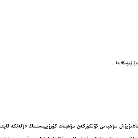
الماشتۇرۇش سۆھبىتى ئۆتكۈزگەن سۆھبەت گۇرۇپپىسىنىڭ دۆلەتكە قايت