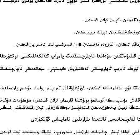
لماشتۇرۇش مەسىلىسىنى مۇزاكىرە قىلىش ئۈچۈن قاتارغا كەتكەن يۇقىرى دەرىجى
بەتلەردىن كېيىن ئېلان قىلىندى.
تۈرۈلگەنلىكىدىن دېرەك بېرىدىكەن.
قىلىۋەتكەن سۇداندا ئاچارچىلىقنىڭ يامراپ كەتكەنلىكىنى ئوتتۇرىغا
لىش مۇساپىسىگە توسالغۇ بولۇشىغا قارىماي ئېلان قىلىندى؛ ھۆكۈمەت دۈشەنبە
ىتىگە زىيان يەتكۈزىدىغان ئىشەنچسىز دوكلاتلار»نى ئېلان قىلغانلىقىنى ئىلگى
كا ئەلچىخانىسى ئالدىدا نارازىلىق نامايىشى ئۆتكۈزدى
وللۇقىنى قولغا ئېلىش چاقىرىقىغا نارازىلىق بىلدۈرۈپ، ئۇنىڭ رەسىمىگە ئوت قويدى