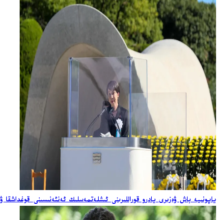
ياپونىيە باش ۋەزىرى يادرو قوراللىرىنى ئىشلەتمەسلىك ئەنئەنىسىنى قوغداشقا ۋ