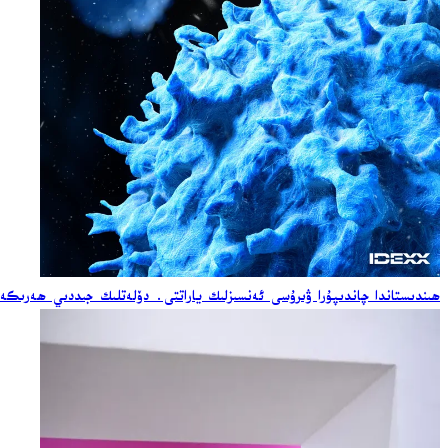
ھىندىستاندا چاندىپۇرا ۋىرۇسى ئەنسىزلىك ياراتتى. دۆلەتلىك جىددىي ھەرىكە