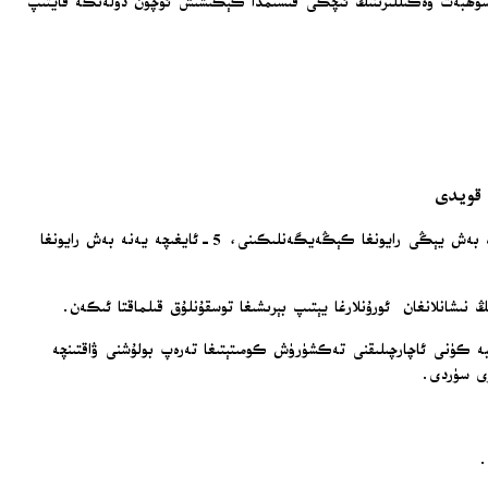
لىك سۆھبەت ۋەكىللىرىنىڭ ئىچكى قىسىمدا كېڭىشىش ئۈچۈن دۆلەتكە قايتىپ
 قويدى
ب د ت نىڭ قوللىشى ئاستىدىكى ئۇنىۋېرسال ئاشلىق بىخەتەرلىكى باسقۇچىنى تۈرگە ئايرىپ ئاچارچىلىقنى تەكشۈرۈش كومىتېتى، سۇداندىكى ئاچارچىلىقنىڭ بەش يېڭى رايونغا كېڭەيگەنلىكىنى، 5-ئايغىچە يەنە بەش رايونغا
 كۈنى ئاچارچىلىقنى تەكشۈرۈش كومىتېتىغا تەرەپ بولۇشنى ۋاقتىنچە
رى سۈردى.
.