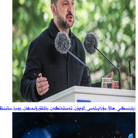
زېلېنسكىي ھاۋا مۇداپىئەسى ئۈچۈن تەمىنلەنگەن باشقۇرۇلىدىغان بومبا سانىنىڭ ئ