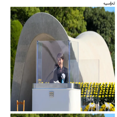
تەۋسىيە