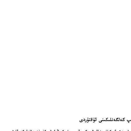
ىپ كەلگەنلىكىنى ئۇقتۇردى