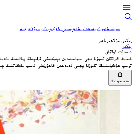
سىياسەت
تۈركىيە
مەدەنىيەت
تەپسىلىي خەۋەر
پىكىر-مۇلاھىزىلەر
پىكىر-مۇلاھىزىلەر
پىكىر
4 مىنۇت ئوقۇش
خىتايغا قاراتقان تاموژنا بېجى سىياسىتىدىن يېنىۋېلىشى ترامپنىڭ پىلانىنىڭ ك
ترامپ ھۆكۈمىتىنىڭ تاموژنا بېجىنى ئەمەلدىن قالدۇرۇشى ئاسىيا ماگناتىنىڭ چىد
ھەمبەھرىلەڭ