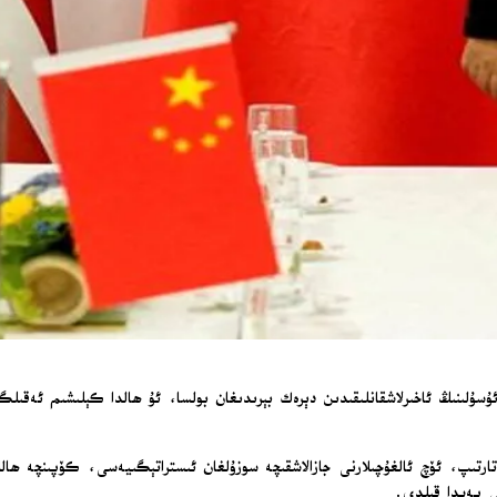
سۇلىنىڭ ئاخىرلاشقانلىقىدىن دېرەك بېرىدىغان بولسا، ئۇ ھالدا كېلىشىم ئەقى
ارتىپ، ئۆچ ئالغۇچىلارنى جازالاشقىچە سوزۇلغان ئىستراتېگىيەسى، كۆپىنچە ھالل
ى پەيدا قىلدى.