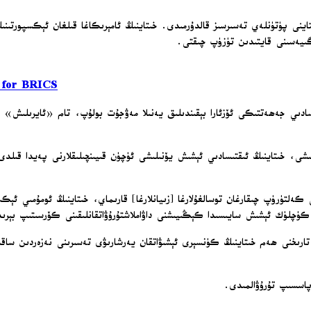
ينى پۈتۈنلەي تەسىرسىز قالدۇرمىدى. خىتاينىڭ ئامېرىكاغا قىلغان ئېكسپورتىن
تېگىيەسىنى قايتىدىن تۈزۈپ چىقتى.
t for BRICS
ادىي جەھەتتىكى ئۆزئارا بېقىندىلىق يەنىلا مەۋجۇت بولۇپ، تام «ئايرىلىش
لىشى، خىتاينىڭ ئىقتىسادىي ئېشىش يۆنىلىشى ئۈچۈن قىيىنچىلىقلارنى پەيدا قىلد
كەلتۈرۈپ چىقارغان توسالغۇلارغا [زىيانلارغا] قارىماي، خىتاينىڭ ئومۇمىي ئېكس
 كۈچلۈك ئېشىش سايىسىدا كېڭىيىشنى داۋاملاشتۇرۇۋاتقانلىقىنى كۆرسىتىپ بېرى
ارىخنى ھەم خىتاينىڭ كۈنسېرى ئېشىۋاتقان يەرشارىۋى تەسىرىنى نەزەردىن ساقىت
 پاسسىپ تۇرۇۋالمىدى.