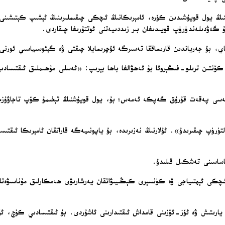
تاينىڭ يول قويۇشىدىن كۆرە، ئامېرىكانىڭ ئىچكى چىقىملىرىنىڭ ئېشىپ كېتىشىنى 
ۇ گەۋدىلەندۈرۈپ قويىدىغان بىر زىددىيەتنى ئوتتۇرىغا چىقاردى.
ي، بۇ جەرياندىن قارىماققا تەسىرگە ئۇچرىمايلا چىقتى ۋە گېئوسىياسىي ئور
نتىن ترىلو-فىگېروئا بۇ ئەھۋالغا باھا بېرىپ: «ئەسلى مۇھىملىق ئىقتىساد
سىيەسى پەقەت قۇرۇق گەپكە ئەمەس؛ بۇ، يول قويۇشنىڭ تېخىمۇ كۆپ تاجاۋۇزچىل
ۈپ چىقىرىدۇ». ئۇلارنىڭ نەزىرىدە، بۇ ياپونىيەگە قاراتقان ئامېرىكا ئىقتىساد
ئاساسىنى تەشكىل قىلىدۇ.
ىچكى ئېھتىياجى ۋە كۈنسېرى كېڭىيىۋاتقان يەرشارىۋى ھەمكارلىق مۇناسىۋەتلىر
يارىتىش ۋە ئۆز-ئۆزىنى قامداش ئىقتىدارىنى ئاشۇردى. بۇ ئىقتىسادىي كۈچ، ئۆ