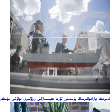
ئامېرىكا پاراخوتلىرىنىڭ يۆنىلىشى تۈرك كېمىسازلىق زاۋۇتلىرى بولۇشى مۇمكىن