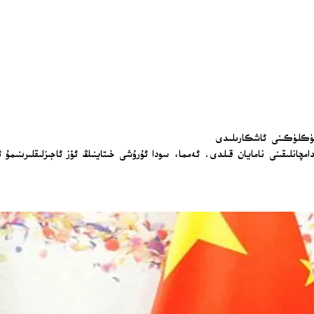
ەمتۈكلۈكىنى ئاشكارىلىدى
امچانلىقىنى نامايان قىلدى. ئەمما، سودا ئۇرۇشى خىتاينىڭ ئۆز ئاجىزلىقلىرىنىمۇ