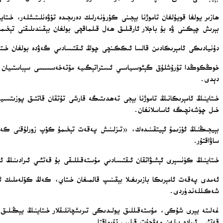
ھازىر يولغا قويۇلغان تاموژنا بېجىنى كۆرۈنەرلىك دەرىجىدە تۆۋەنلىتىشلەر، خى
بېرىش چېكىنى ۋە بۇ باجلار ئارقىلىق ھەل قىلماقچى بولغان بېقىندىلىقنى تېخىم
دۇنيادىكى ئامېرىكادىن قالسا ئىككىنچى چوڭ ئىقتىسادىي گەۋدە بولغان خىتا
خوڭكوڭدا تۇرۇشلۇق گېئوسىياسىي ئىستراتېگىيە مۇتەخەسسىسى سېباستىيان كۆ
دېدى.
خىتاينىڭ ئامېرىكانىڭ تاموژنا بېجى تەھدىتىگە قارشى تۇتقان قاتتىق پوزىت
خىل چۈشەنچىگە ئاساسلانغان.
بېيجىڭنىڭ ئۆزىمۇ ئېيتقىنىدەك، «تىزلىنىش پەقەت تېخىمۇ كۆپ زورلۇقنى كەلتۈر
ساۋاقتۇر.
خىتاينىڭ كۈنسېرى ئېشىۋاتقان ئىقتىسادىي مۇستەقىللىقى بۇ قەتئىي ئىرادىنىڭ 
ئەمدى پەقەت ئامېرىكا بازىرىغىلا بېقىنىپ قالمىغان خىتاي، كەڭ كۆلەملىك ئ
شەكىللەندۈردى.
غەلىتە يېرى شۇكى، مۇستەقىللىق يولىدىكى تىرىشچانلىقلار خىتاينىڭ يېڭىلىق 
قەتئىي ئىرادە بىلەن مەۋجۇت قىلىپ تۇرماقتا.