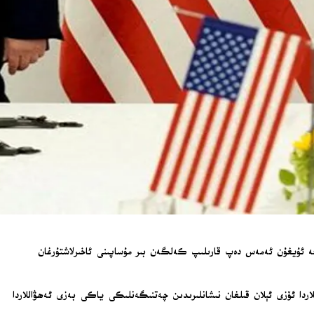
لگە ئۇيغۇن ئەمەس دەپ قارىلىپ كەلگەن بىر مۇساپىنى ئاخىرلاشتۇرغان
اردا ئۆزى ئېلان قىلغان نىشانلىرىدىن چەتنىگەنلىكى ياكى بەزى ئەھۋاللاردا