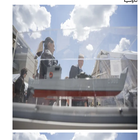
تەۋسىيە