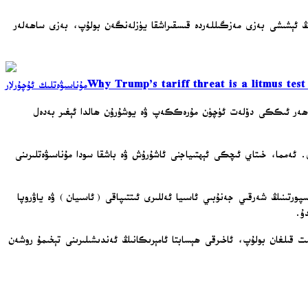
ىڭ ئېشىشى بەزى مەزگىللەردە قىسقىراشقا يۈزلەنگەن بولۇپ، بەزى ساھەلەر
Why Trump’s tariff threat is a litmus tes
مۇناسىۋەتلىك ئۇچۇرلار
» ھەر ئىككى دۆلەت ئۈچۈن مۇرەككەپ ۋە يوشۇرۇن ھالدا ئېغىر بەدەل
ى. ئەمما، خىتاي ئىچكى ئېھتىياجنى ئاشۇرۇش ۋە باشقا سودا مۇناسىۋەتلىرىنى
پورتىنىڭ شەرقىي جەنۇبىي ئاسىيا ئەللىرى ئىتتىپاقى (ئاسىيان) ۋە ياۋروپا
دۇ.
 قىلغان بولۇپ، ئاخىرقى ھېسابتا ئامېرىكانىڭ ئەندىشىلىرىنى تېخىمۇ روشەن