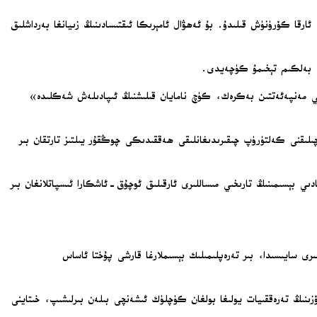
ئارقا كۆرۈنۈش قىلىدۇ. بۇ ئەھۋال ئامېرىكا ئىقتىسادىنىڭ زىيانغا بەرداشلىق
نى بەلكىم تېخىمۇ كۈچەيدى.
ىي مەنپەئەتتىن بەكرەك، كۈچ نامايان قىلىشنىڭ ئىپادىلەش شەكلىدە»
ىقنى كەلتۈرۈپ چىقىرىدىغانلىقى ھەققىدىكى چوڭقۇر يىلتىز تارتقان بىر
ىي بېسىمىنىڭ تارىخىي مىساللىرى ئارقىلىق ئوچۇق-ئاشكارا ئىسپاتلانغان بىر
ى سايىسىدا، بىر تەرەپلىمىلىك بېسىملارغا قارشى پۇختا ئاساس
زىنىڭ تەرەققىيات يولىغا بولغان كۈچلۈك ئىشەنچى بىلەن بىرلىشىپ، خىتاينى