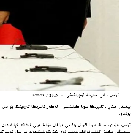
ترامپ-شى جىنپىڭ ئۇچرىشىشى - 2019 / Reuters
يېقىنقى خىتاي-ئامېرىكا سودا كېلىشىمى، ئەگەر ئامېرىكا تەرەپنىڭ بۇ خىل ئۇ
بولىدۇ.
ترامپ ھۆكۈمىتىنىڭ سودا قىزىل رەقىمى بولغان دۆلەتلەرنى نىشانغا ئېلىشىدىن ت
بېيجىڭنى سادىق ئىتتىپاقداشلىرىدىنمۇ ئەلا كۆرگەنلىكىدەك بىر خىل تەسىراتن