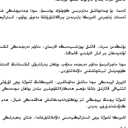
ئەمما، بۇ چىدامچانلىق مەنزىرىسى كۈچلۈك بولسىمۇ، سودا جىددىيچىلىكى خىتا
تەمىنات زەنجىرىنى ئامېرىكا بازىرىدىن يىراقلاشتۇرۇشقا مەجبۇر بولۇپ، ئىسترا
بۇنىڭدىن سىرت، قاتتىق پوزىتسىيەسىگە قارىماي، مەلۇم دەرىجىدىكى ئىقتىس
تۆلەيدىغان بىر ئىش ئايلىنىپ قالماقتا.
سودا ماجىرالىرىمۇ مەلۇم دەرىجىدە سەۋەب بولغان يەرشارىۋى ئىقتىسادنىڭ ئاستى
كۈچەيتىش تىرىشچانلىقىنى داۋاملاشتۇردى.
ئاپرېل ئېيىدىكى سودا سانلىق مەلۇماتلىرى، ئامېرىكانىڭ تاموژنا بېجى ئۇرۇشى 
ئىتتىپاقى قاتارلىق باشقا مۇھىم ھەمكارلاشقۇچىلىرى بىلەن بولغان سودىدىكى
تاموژنا بېجىنىڭ بېيجىڭنى تىز پۈكتۈرەلەيدىغانلىقى ھەققىدىكى خىيال، ھەم ت
گەۋدىلەندۈرۈپ بەردى.
ئامېرىكا تاموژنا بېجى ئىستراتېگىيەسىنى داۋاملاشتۇرغاندا، خىتاي رەھبەرلىكى