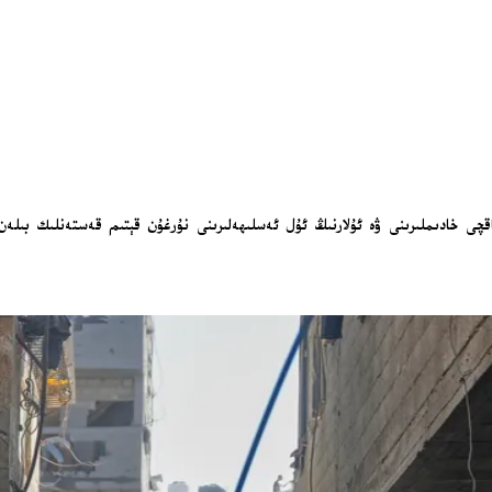
ساقچى خادىملىرىنى ۋە ئۇلارنىڭ ئۇل ئەسلىھەلىرىنى نۇرغۇن قېتىم قەستەنلىك بىل