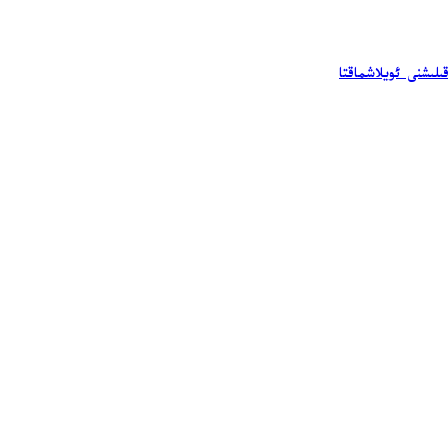
ىلىشنى ئويلاشماقتا