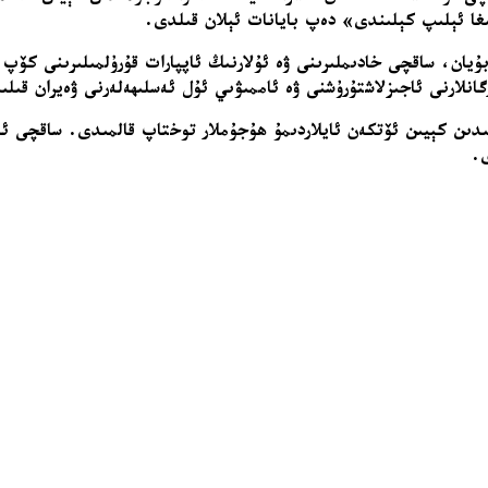
انىغا ئېلىپ كېلىندى» دەپ بايانات ئېلان قىلدى.
 بۇيان، ساقچى خادىملىرىنى ۋە ئۇلارنىڭ ئاپپارات قۇرۇلمىلىرىنى كۆ
انلارنى ئاجىزلاشتۇرۇشنى ۋە ئاممىۋىي ئۇل ئەسلىھەلەرنى ۋەيران قىل
مىدىن كېيىن ئۆتكەن ئايلاردىمۇ ھۇجۇملار توختاپ قالمىدى. ساقچى ئا
ى.