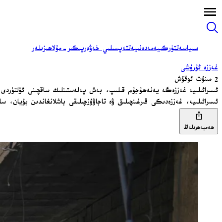
سىياسەت
تۈركىيە
مەدەنىيەت
تەپسىلىي خەۋەر
پىكىر-مۇلاھىزىلەر
غەززە ئۇرۇشى
2 مىنۇت ئوقۇش
ئىسرائىلىيە غەززەگە يەنەھۇجۇم قىلىپ، بەش پەلەستىنلىك ساقچىنى ئۆلتۈردى
ئىسرائىلىيە، غەززەدىكى قىرغىنچىلىق ۋە تاجاۋۇزچىلىقى باشلانغاندىن بۇيان، 
ھەمبەھرىلەڭ