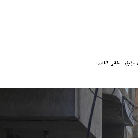
ەن ھۇجۇم نىشانى قىلدى.