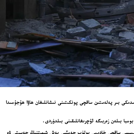
لىدىكى بىر پەلەستىن ساقچى پونكىتىنى نىشانلىغان ھاۋا ھۇجۇمىدا
ومبا بىلەن زەربىگە ئۇچرىغانلىقىنى بىلدۈردى.
 ھەممىسى ساقچى خادىمى بولۈپ جەمئىي بەش شېھىتنىڭ جەسىتى ۋە