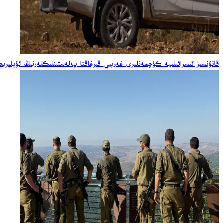
قانۇنسىز ئىسرائىلىيە كۆچمەنلىرى غەربىي قىرغاقتا پەلەستىنلىكلەرنىڭ ئۆيلى