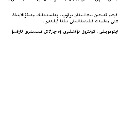
پ قېتىم قەستەن نىشانلىغان بولۇپ، پەلەستىنلىك مەسئۇللارنىڭ
ىشنى مەقسەت قىلىدىغانلىقى تىلغا ئېلىندى.
پتوموبىلى، كونترول نۇقتىلىرى ۋە چارلاش قىسىملىرى ئارقىمۇ