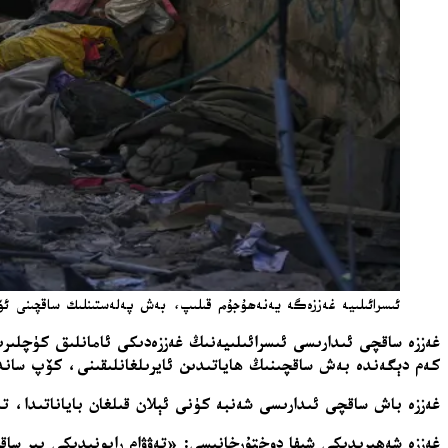
ئىسرائىلىيە غەززەگە يەنەھۇجۇم قىلىپ، بەش پەلەستىنلىك ساقچىنى ئۆلتۈ
غەززە ساقچى ئىدارىسى ئىسرائىلىيەنىڭ غەززەدىكى ئامانلىق كۈچلىرى
كەم دېگەندە بەش ساقچىنىڭ ھاياتىدىن ئايرىلغانلىقىنى، كۆپ ساندى
غەززە باش ساقچى ئىدارىسى شەنبە كۈنى ئېلان قىلغان باياناتىدا، تە
غەززە شەھىرىدىكى شىفا دوختۇرخانىسى: «تەۋۋام رايونىدىكى بىر س