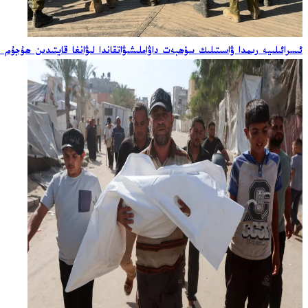
ئىسرائىلىيە رىمدا ۋاسىتىلىك سۆھبەت داۋاملىشىۋاتقاندا لىۋانغا قايتىدىن ھۇجۇم ق