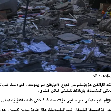
ردى / AP
گە قاراتقان ھۇجۇملىرىنى ئەۋج ؛ادۇرغان بىر پەيتتە، غەززەنىڭ شىما
كى كىشىنىڭ يارىلانغانلىقىنى ئېلان قىلدى.
ۋۋام رايونىدىكى بىر ساقچى نۇقتىسىنىڭ ئىككى دانە باشقۇرۇلىدىغان ب
اقچى نۇقتىسىغا قىلىنغان ئىسرائىلىيەنىڭ ھاۋا ھۇجۇمىدىن كېيىن،