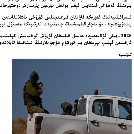
بىرىنىڭ ئەھۋالى ئىنتايىن ئېغىر بولغان نۇرغۇن يارىدارلار دوختۇرخ
ئىسرائىلىيەنىڭ غەززەگە قاراتقان قىرغىنچىلىق ئۇرۇشى باشلانغاندىن
بىلدۈرۈشىچە، بۇ ناچار قىلمىشنىڭ جەمئىيەت تەرتىپىگە مەسئۇل ئورگ
2025-يىلى ئۆكتەبىردە ھاسىل قىلىنغان ئۇرۇش توختىتىش كېلىشى
ئارقىدىن ئېلىپ بېرىلغان بىر تۈركۈم ھۇجۇملارنىڭ نىشانىغا ئايلاند
تەۋسىيە