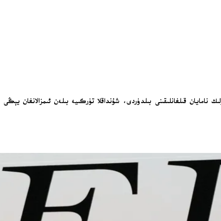
ىرلىك نامايان قىلغانلىقىنى بىلدۈردى، شۇنداقلا تۈركىيە بىلەن ئىمزالانغان يېڭ