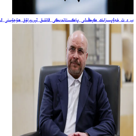
ب د ت خەۋپسىزلىك كېڭىشى پاكىستاندىكى قانلىق تېررورلۇق ھۇجۇمىنى ئەي