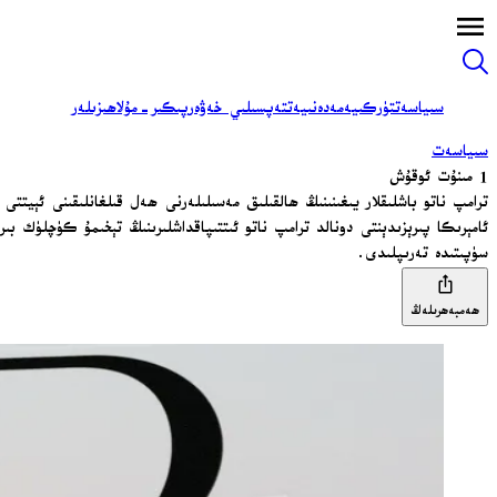
سىياسەت
تۈركىيە
مەدەنىيەت
تەپسىلىي خەۋەر
پىكىر-مۇلاھىزىلەر
سىياسەت
1 مىنۇت ئوقۇش
ترامپ ناتو باشلىقلار يىغىنىنىڭ ھالقىلىق مەسىلىلەرنى ھەل قىلغانلىقىنى ئېيتتى
ئامېرىكا پىرېزىدېنتى دونالد ترامپ ناتو ئىتتىپاقداشلىرىنىڭ تېخىمۇ كۈچلۈك ب
سۈپىتىدە تەرىپلىدى.
ھەمبەھرىلەڭ