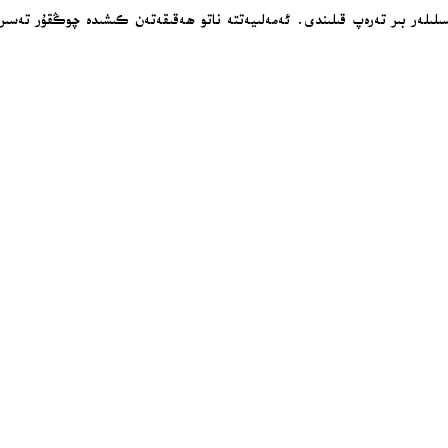
لەر بىر تەرەپ قىلىندى. ئەمەلىيەتتە ناتو ھەقىقەتەن كىشىدە چوڭقۇر تەسىر