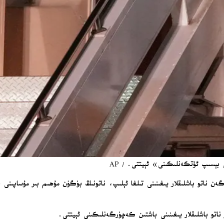
ى بېسىپ ئۆتكەنلىكىنى» ئېيتتى. / AP
گەن ناتو باشلىقلار يىغىنىنى تىلغا ئېلىپ، ناتونىڭ بۈگۈن مۇھىم بىر مۇساپىنى
ر ناتو باشلىقلار يىغىنىنى باشتىن كەچۈرگەنلىكىنى ئېيتتى.