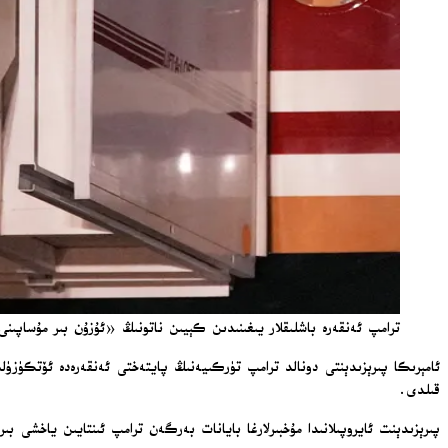
ترامپ ئەنقەرە باشلىقلار يىغىنىدىن كېيىن ناتونىڭ «ئۇزۇن بىر مۇساپىن
ئامېرىكا پىرېزىدېنتى دونالد ترامپ تۈركىيەنىڭ پايتەختى ئەنقەرەدە ئۆتكۈزۈل
قىلدى.
پىرېزىدېنت ئايروپىلانىدا مۇخبىرلارغا بايانات بەرگەن ترامپ ئىنتايىن ياخشى بى