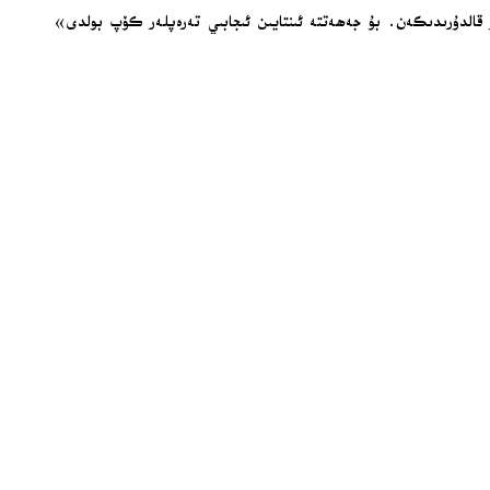
 قالدۇرىدىكەن. بۇ جەھەتتە ئىنتايىن ئىجابىي تەرەپلەر كۆپ بولدى»