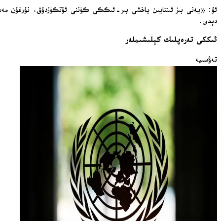
ئۇ: «يەنى بىز ئىنتايىن ياخشى بىر-ئىككى كۈننى ئۆتكۈزدۇق، نۇرغۇن مەسىلى
دېدى.
ئىككى تەرەپلىك كېلىشىملەر
تەۋسىيە