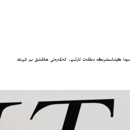
ى سودا كېلىشىملىرىگە دىققەت تارتىپ، ئەنقەرەنى ھالقىلىق بىر شېرىك