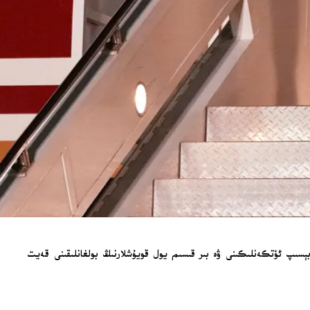
 بېسىپ ئۆتكەنلىكىنى ۋە بىر قىسىم يول قويۇشلارنىڭ بولغانلىقىنى قەيت