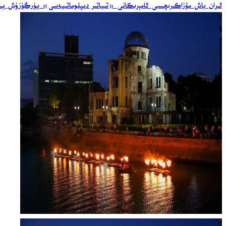
ئىران باش مۇزاكىرىچىسى ئامېرىكانى «تىياتىر دىپلوماتىيەسى» يۈرگۈزۈش بىل