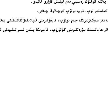
 كىشىلەر توپ-توپ بولۇپ كوچىلارغا چىقتى.
 شەھەر مەركەزلىرىگە جەم بولۇپ، قايغۇلىرىنى ئىپادىلەۋاتقانلىقىنى يە
ار ھامانىنىڭ سۈرەتلىرىنى كۆتۈرۈپ، ئامېرىكا بىلەن ئىسرائىلىيەنى ئ