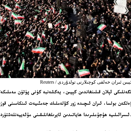
ن ئىران خەلقى كوچىلارنى تولدۇردى / Reuters
لگەنلىكى ئېلان قىلىنغاندىن كېيىن، يەكشەنبە كۈنى پۈتۈن مەملىكەتت
ەتكەن بولسا، ئىران ئىچىدە زور كۆلەملىك جەمئىيەت ئىنكاسىنى قوز
ئىسرائىلىيە ھۇجۇملىرىدا ھاياتىدىن ئايرىلغانلىقىنى مۇئەييەنلەشتۈر