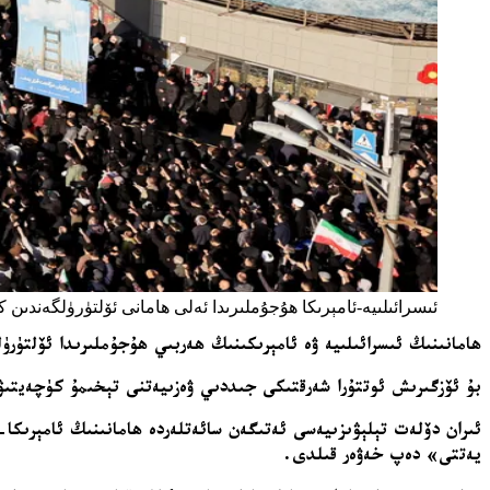
ئىسرائىلىيە-ئامېرىكا ھۇجۇملىرىدا ئەلى ھامانى ئۆلتۈرۈلگەندىن كېيى
ھامانىنىڭ ئىسرائىلىيە ۋە ئامېرىكىنىڭ ھەربىي ھۇجۇملىرىدا ئۆلتۈرۈ
بۇ ئۆزگىرىش ئوتتۇرا شەرقتىكى جىددىي ۋەزىيەتنى تېخىمۇ كۈچەيتىۋ
ئىران دۆلەت تېلېۋىزىيەسى ئەتىگەن سائەتلەردە ھامانىنىڭ ئامېرىكا-
يەتتى» دەپ خەۋەر قىلدى.