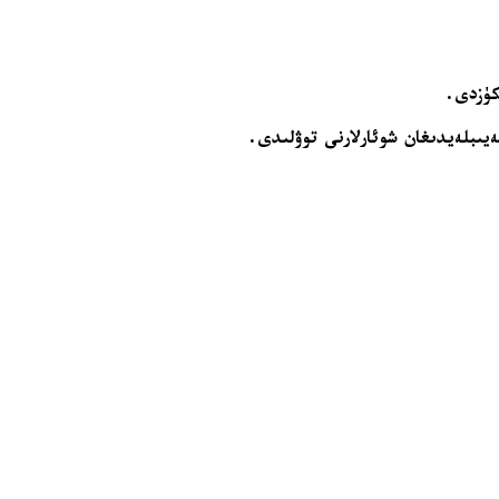
تكۈزدى.
ەيىبلەيدىغان شوئارلارنى توۋلىدى.