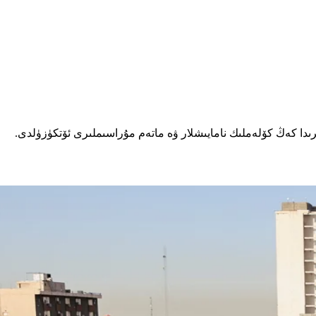
يلىرىدا كەڭ كۆلەملىك نامايىشلار ۋە ماتەم مۇراسىملىرى ئۆتكۈزۈلدى.