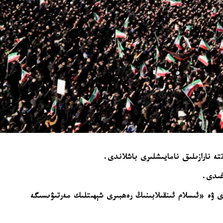
ە نارازىلىق نامايىشلىرى باشلاندى.
غىدى.
دى ۋە «ئىسلام ئىنقىلابىنىڭ رەھبىرى شېھىتلىك مەرتىۋىسىگە