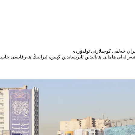
 ئىران خەلقى كوچىلارنى تولدۇردى
ەھبەر ئەلى ھامانى ھاياتىدىن ئايرىلغاندىن كېيىن، ئىراننىڭ ھەرقايسى جا