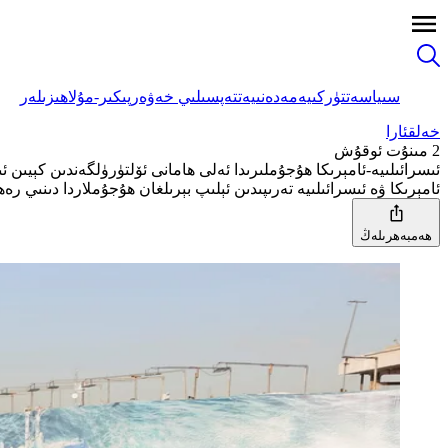
سىياسەت
تۈركىيە
مەدەنىيەت
تەپسىلىي خەۋەر
پىكىر-مۇلاھىزىلەر
خەلقئارا
2 مىنۇت ئوقۇش
ئىسرائىلىيە-ئامېرىكا ھۇجۇملىرىدا ئەلى ھامانى ئۆلتۈرۈلگەندىن كېيىن
ئامېرىكا ۋە ئىسرائىلىيە تەرىپىدىن ئېلىپ بېرىلغان ھۇجۇملاردا دىنىي ر
ھەمبەھرىلەڭ