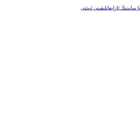
انىنىڭ ئازايغانلىقىنى ئېيتتى