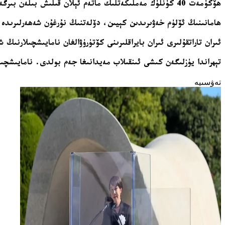
ھۆكۈمەت 40 كۈنلۈك مەملىكەتلىك ماتەم ئېلان قىلىش بىلەن بىرگە يەتتە كۈنلۈك رەسمىي دەم ئېلىش قارارى ئالدى.
ھامانىنىڭ ئۆلۈم خەۋىرىدىن كېيىن، دۆلەتنىڭ نۇرغۇن شەھەرلىرىدە
ئىران تاراتقۇلىرى ئىران بايراقلىرىنى كۆتۈرۈۋالغان نامايىشچىلارنىڭ
تېھراندا يۈزلىگەن كىشى ئىنقىلاب مەيدانىغا جەم بولدى. نامايىشچىل
تەۋسىيە