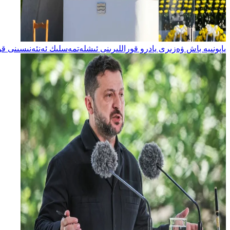
ياپونىيە باش ۋەزىرى يادرو قوراللىرىنى ئىشلەتمەسلىك ئەنئەنىسىنى ق