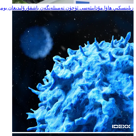
زېلېنسكىي ھاۋا مۇداپىئەسى ئۈچۈن تەمىنلەنگەن باشقۇرۇلىدىغان بومبا س