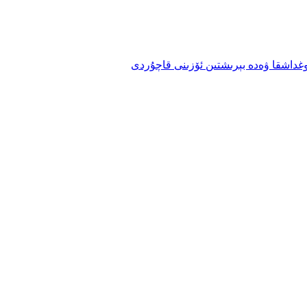
وغداشقا ۋەدە بېرىشتىن ئۆزىنى قاچۇردى