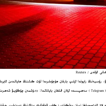
ۆلدى / Reuters
ا ئېلىپ بارغان ھۇجۇملىرىدا تۆت كىشىنىڭ ھاياتىدىن ئايرىلغانلىقىنى ۋە 10 كىشىنىڭ يارىلانغانلى
دېدى.