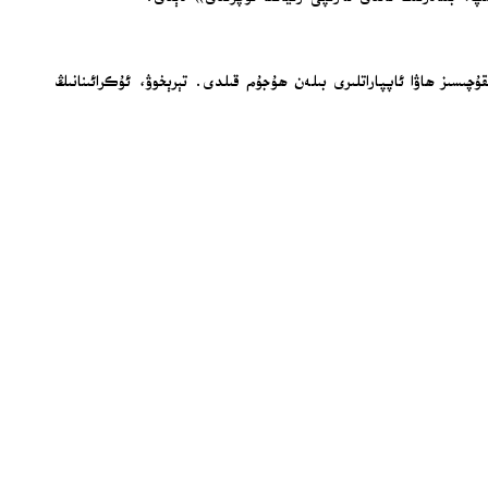
ۇچىسىز ھاۋا ئاپپاراتلىرى بىلەن ھۇجۇم قىلدى. تېرېخوۋ، ئۇكرائىنانىڭ