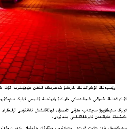
رۇسىيەنىڭ ئۇكرائىنانىڭ خاركىۋ شەھىرىگە قىلغان ھۇجۇملىرىدا تۆت كىشى ئ
ئۇكرائىنانىڭ شەرقىي شىمالىدىكى خاركىۋ رايونىنىڭ ۋالىيسى ئولېگ سىنېگۇبوۋ، رۇسىيەنىڭ رايوند
كىشىنىڭ ھاياتىدىن ئايرىلغانلىقىنى بىلدۈردى.
سىنېگۇبوۋ يەنە: «ئوت ئاپىتىنى كەلتۈرۈپ چىقارغان ھۇجۇملار كەم دېگەندە 18 ئاپتوموبىلغا زىيان يەتكۈزدى؛ كۆپ قەۋەتلىك بىنالارنىڭ دېرىزىلىرى چېقىلىپ، بىنالارنىڭ ئالدى تەرىپى زىيانغا ئۇچرىدى» 