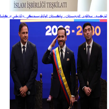
تۈركىيە، سەئۇدى ئەرەبىستان، پاكىستان ئوتتۇرىسىدىكى «تارىخىي» كېلىشىم