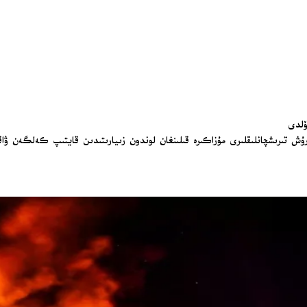
ۆلدى
ۇرۇش تىرىشچانلىقلىرى مۇزاكىرە قىلىنغان لوندون زىيارىتىدىن قايتىپ كەلگەن ۋاق