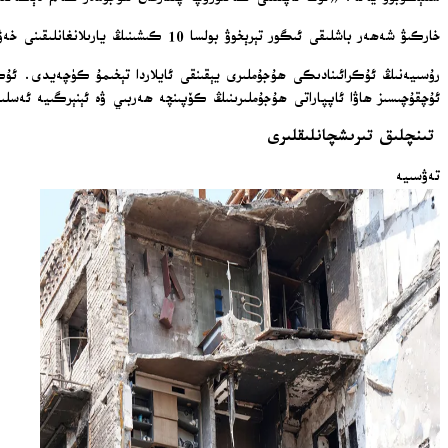
خاركىۋ شەھەر باشلىقى ئىگور تېرېخوۋ بولسا 10 كىشىنىڭ يارىلانغانلىقىنى خەۋەر قىلدى.
رۇسىيەنىڭ ئۇكرائىنادىكى ھۇجۇملىرى يېقىنقى ئايلاردا تېخىمۇ كۈچەيدى. ئۇكرائ
ئۇچقۇچىسىز ھاۋا ئاپپاراتى ھۇجۇملىرىنىڭ كۆپىنچە ھەربىي ۋە ئېنېرگىيە ئەسلىھە
تىنچلىق تىرىشچانلىقلىرى
تەۋسىيە