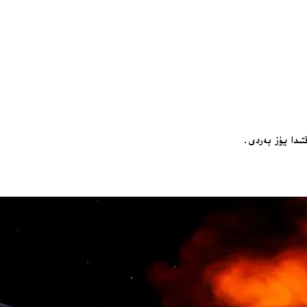
تىدا يۈز بەردى.