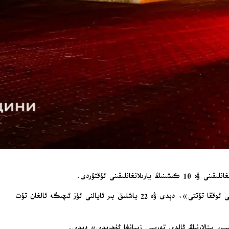
قىنى ئۇقتۇردى.
ئولېگ سىنېگۇبوۋ سەيشەنبە كۈنى ئاممىۋى ئورتاقلىشىش تاراتقۇسى تېلېگرام (Telegram) سەھىپىسىدە ئېلان قىلغان باياناتىدا: «دۈشمەن چۇگۇيىۋ شەھىرىنى ئوققا تۇتتى»، دېدى ۋە 22 ياشلىق بىر ئايالنى ئۆز ئىچىگە ئالغان تۆت