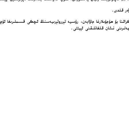
ىنا بۇ ھۇجۇملارغا جاۋابەن، رۇسىيە تېرروتېرىيەسىنىڭ ئىچكى قىسىملىرىغا ئۇچق
لىرىنى نىشان قىلغانلىقىنى ئېيتتى.