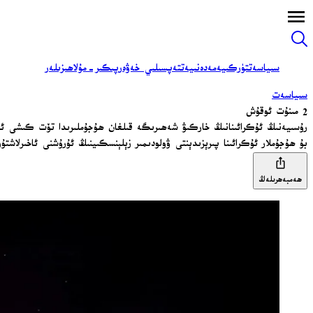
سىياسەت
تۈركىيە
مەدەنىيەت
تەپسىلىي خەۋەر
پىكىر-مۇلاھىزىلەر
سىياسەت
2 مىنۇت ئوقۇش
رۇسىيەنىڭ ئۇكرائىنانىڭ خاركىۋ شەھىرىگە قىلغان ھۇجۇملىرىدا تۆت كىشى ئ
بۇ ھۇجۇملار ئۇكرائىنا پىرېزىدېنتى ۋولودىمىر زېلېنسكىينىڭ ئۇرۇشنى ئاخىرلاشت
ھەمبەھرىلەڭ