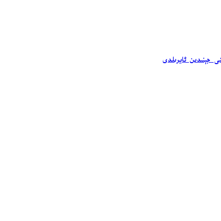
شى جېنىدىن ئايرىلدى