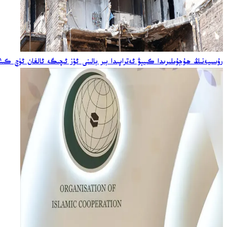
رۇسىيەنىڭ ھۇجۇملىرىدا كىيېۋ ئەتراپىدا بىر بالىنى ئۆز ئىچىگە ئالغان ئۈچ كى