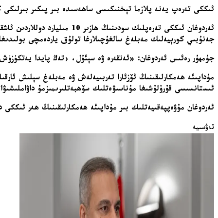
ئىككى تەرەپ يەنە پلازما تېخنىكىسى ساھەسىدە بىر پىكىر بىرلىكى 
جەنۇبىي كورېيەلىك مەبلەغ سالغۇچىلارغا تولۇق ياردەمچى بولىدىغان
جۇمھۇر رەئىس ئەردوغان: «ئەنقەرە ۋە سېئۇل، ‹تەڭ پايدا يەتكۈزۈ
مۇداپىئە ھەمكارلىقىنىڭ ئۆزئارا تەربىيەلەش ۋە مەبلەغ سېلىش ئارقى
ئىستانسىسى قۇرۇلۇشىغا مۇناسىۋەتلىك سۆھبەتلىرىمىزمۇ داۋاملىشىۋ
ئەردوغان مۇۋەپپەقىيەتلىك بىر مۇداپىئە ھەمكارلىقىنىڭ ھەر ئىككى دۆ
تەۋسىيە