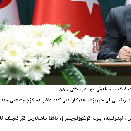
 ئىگە مەسىلىلەرنى مۇزاكىرىلەشتى / AA
ت رەئىسى لى جېميۇڭ، ھەمكارلىقنى كەڭ دائىرىدە كۈچەيتىشنى مەقسەت
، ئېنېرگىيە، يېرىم ئۆتكۈزگۈچلەر ۋە باشقا ساھەلەرنى ئۆز ئىچىگە ئا