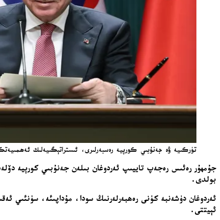
تۈركىيە ۋە جەنۇبىي كورېيە رەسبەرلىرى، ئىستراتېگىيەلىك ئەھمىيەتكە
جۇمھۇر رەئىس رەجەپ تاييىپ ئەردوغان بىلەن جەنۇبىي كورېيە دۆلە
بولدى.
ئەردوغان دۈشەنبە كۈنى رەھبەرلەرنىڭ سودا، مۇداپىئە، سۈنئىي ئەقىل
ئېيتتى.