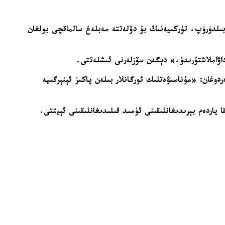
 نىشاننىڭ بۇنى 15 مىليارد دوللارغا چىقىرىش ئىكەنلىكىنى بىلدۈرۈپ، تۈركىيەنىڭ بۇ دۆلەتتە مەبلەغ سالماقچى بولغان
اۋاملاشتۇرىدۇ،» دېگەن سۆزلەرنى ئىشلەتتى.
وغان: «مۇناسىۋەتلىك ئورگانلار بىلەن پاكىز ئېنېرگىيە
 ياردەم بېرىدىغانلىقىنى ئۈمىد قىلىدىغانلىقىنى ئېيتتى.