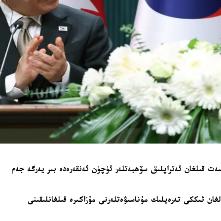
 قىلغان ئەتراپلىق سۆھبەتلەر ئۈچۈن ئەنقەرەدە بىر يەرگە جەم
لغان ئىككى تەرەپلىك مۇناسىۋەتلەرنى مۇزاكىرە قىلغانلىقىنى