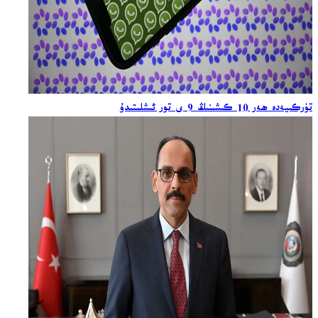
تۈركىيەدە ھەر 10 كىشىنىڭ 9 ى تور ئىشلىتىدۇ