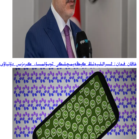
خاقان فىدان: ئىسرائىلىيەنىڭ كېڭەيمىچىلىكى توسۇلمىسا، كىرىزىس دۇنياۋى 