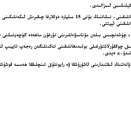
كېلىشىمى ئىمزالىدى.
ئەردوغان ئىككى تەرەپلىك سودىنىڭ ھازىر 10 مىليارد دوللاردىن ئاشقانلىقىنى،
لىقىنى ئېيتتى.
ش› چۈشەنچىسى بىلەن مۇناسىۋەتلىرىنى نۇرغۇن ساھەدە كۈچەيتىشنى د
لىق چوڭقۇرلاشتۇرغىلى بولىدىغانلىقىنى تەكىتلىگەن رەجەپ تاييىپ ئەرد
اتىدۇ،» دېدى.
لەتنىڭ ئىقتىدارىنى ئاشۇرۇشقا ۋە رايونلۇق تىنچلىققا ھەسسە قوشۇشقا