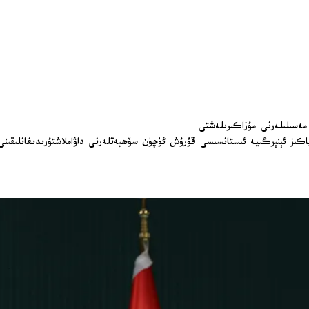
مەسىلىلەرنى مۇزاكىرىلەشتى
ىز ئېنېرگىيە ئىستانسىسى قۇرۇش ئۈچۈن سۆھبەتلەرنى داۋاملاشتۇرىدىغانلىقىنى