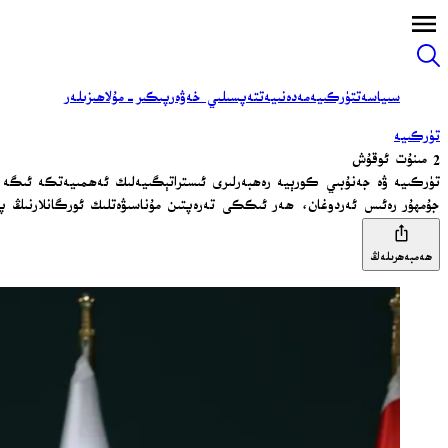
سىياسەت
تۈركىيە
مەدەنىيەت
تەپسىلىي خەۋەر
پىكىر-مۇلاھىزىلەر
تۈركىيە
2 مىنۇت ئوقۇش
تۈركىيە ۋە جەنۇبىي كورېيە رەھبەرلىرى ئىستراتېگىيەلىك ئەھمىيەتكە ئىگە 
جۇمھۇر رەئىس ئەردوغان، ھەر ئىككى تەرەپتىن مۇناسىۋەتلىك ئورگانلارنىڭ پاك
ھەمبەھرىلەڭ