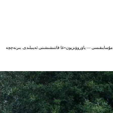
ى داۋاملاشتۇرۇۋاتقان بىر پەيتتە، ئۇنىڭ «2026-يىللىق ياۋروپا ناخشا-ئۇسسۇل مۇسابىقىسى — ياۋروۋىزيون»غا قاتنىشىشىنى ئەيىبلىدى. بىرنەچچە