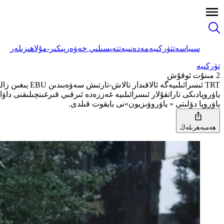
سىياسەت
تۈركىيە
مەدەنىيەت
تەپسىلىي خەۋەر
پىكىر-مۇلاھىزىلەر
تۈركىيە
2 مىنۇت ئوقۇش
TRT ئىسرائىلىيەگە ئالاقىدار تالاش-تارتىش سەۋەبىدىن EBU يىغىن زالىدىن چىقىپ كەتتى
ياۋروپا دۆلىتى « ياۋروۋىزيون»نى بايقوت قىلدى.
ھەمبەھرىلەڭ