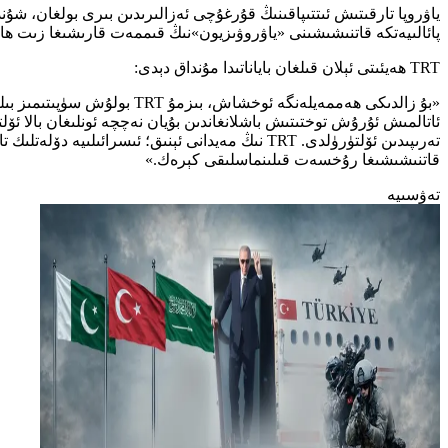
پائالىيەتكە قاتنىشىشىنى «ياۋروۋىزيون»نىڭ قىممەت قارىشىغا زىت ھال
TRT ھەيئىتى ئېلان قىلغان باياناتىدا مۇنداق دېدى:
«بۇ زالدىكى ھەممەيلەنگە ئو
قاتنىشىشىغا رۇخسەت قىلىنماسلىقى كېرەك.»
تەۋسىيە