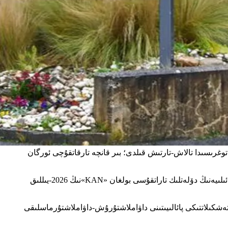
توغرىسىدا تالاش-تارتىش قىلدى؛ بىر قانچە تارقاتقۇچى ئورگان
جەنۋەدە ئۆتكۈزۈلگەن ياۋروپا تارقىتىش ئىتتىپاقى (EBU) نىڭ 95-نۆۋەتلىك ئومۇمىي يىغىنىدا، ئەزالىققا قاتنىشىشنىڭ يېڭى قائىدىلىرى ۋە ئىسرائىلىيەنىڭ دۆلەتلىك تاراتقۇسى بولغان «KAN»نىڭ 2026-يىللىق
شلاش باشلىنىشتىن بۇرۇن سۆز قىلىپ، ئىسرائىلىيەنىڭ غەززەدە يۈرگۈزۈۋاتقان ئىرقىي قىرغىنچىلىقى سايىسىدا، «KAN»نىڭ تەشكىلاتتىكى پائالىيىتىنى داۋاملاشتۇرۇش-داۋاملاشتۇرماسلىقى