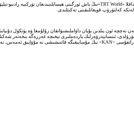
ەتكە كەلتۈرۈپ قويغانلىقىنى تەكىتلىدى.
خشاش، بىزمۇ TRT بولۇش سۈپىتىمىز بىلەن نەچچە ئون يىلدىن بۇيان داۋاملىشىۋاتقان زۇلۇمغا ۋە
تەرىپىدىن ئۆلتۈرۈلدى. TRT نىڭ مەيدانى ئېنىق؛ ئىسرائىلىيە دۆلەتلىك تاراتقۇسى <KAN> نىڭ