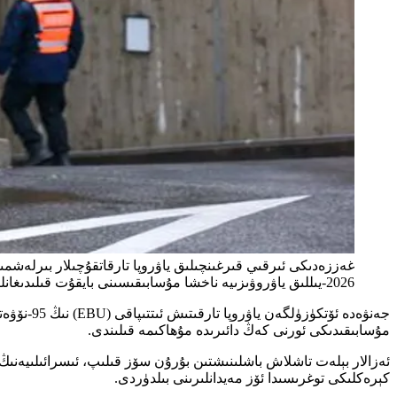
غەززەدىكى ئىرقىي قىرغىنچىلىق ياۋروپا تارقاتقۇچىلار بىرلەشمى
2026-يىللىق ياۋروۋىزىيە ناخشا مۇسابىقىسىنى بايقۇت قىلىدىغانلىقىنى جاكارلىدى. / Reuters
مۇسابىقىدىكى ئورنى كەڭ دائىرىدە مۇھاكىمە قىلىندى.
كېرەكلىكى توغرىسىدا ئۆز مەيدانلىرىنى بىلدۈردى.