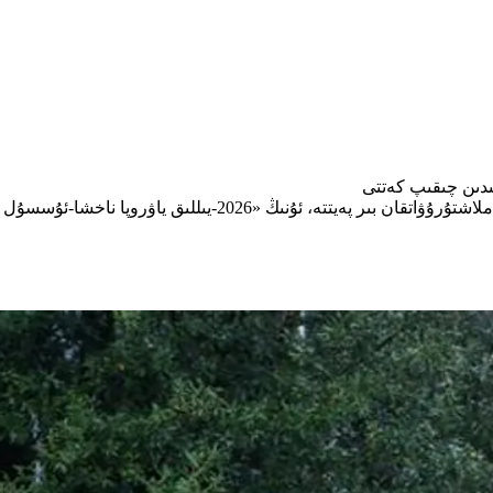
ياۋروپادىكى تاراتقۇلار ئىسرائىلىيە غەززەدە ئىرقىي قىرغىنچىلىقن