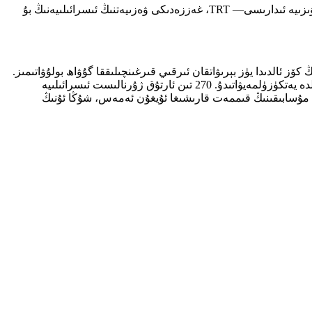
ياۋروپا تارقىتىش ئىتتىپاقىنىڭ قۇرغۇچى ئەزالىرىدىن بىرى بولغان، شۇنداقلا «TRT World»نىڭ باش ئورگىنى ھېسابلىنىدىغان تۈركىيە رادىيو-تېلېۋىزىيە ئىدارىسى— TRT، غەززەدىكى ۋەزىيەتنىڭ ئىسرائىلىيەنىڭ بۇ
 پۈتكۈل دۇنيانىڭ كۆز ئالدىدا يۈز بېرىۋاتقان ئىرقىي قىرغىنچىلىققا گۇۋاھ بولۇۋاتىمىز.
ئاتالمىش ئۇرۇش توختىتىش باشلانغاندىن بۇيان نەچچە ئونلىغان بالا ئۆلتۈرۈلدى، ئىنسانپەرۋەرلىك ياردەملىرى تېخىچە غەززەگە بىخەتەر شەكىلدە يەتكۈزۈلمەيۋاتىدۇ. 270 تىن ئارتۇق ژۇرنالىست ئىسرائىلىيە
 مۇسابىقىگە قاتنىشىشى نە مۇۋاپىق ئەمەس، نە مۇسابىقىنىڭ قىممەت قارىشىغا ئۇيغۇن ئەمەس، شۇڭا ئۇنىڭ