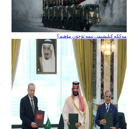
مەككە كېلىشىمى نېمە ئۈچۈن مۇھىم؟