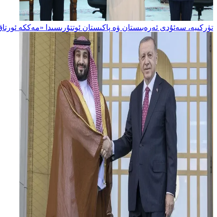
تۈركىيە، سەئۇدى ئەرەبىستان ۋە پاكىستان ئوتتۇرىسىدا «مەككە ئورتاق