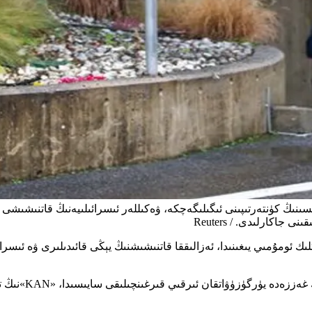
سىنىڭ كۈنتەرتىپىنى ئىگىلىگەچكە، ۋەكىللەر ئىسرائىلىيەنىڭ قاتنىشىشى 
ئەزالار بېلەت تا