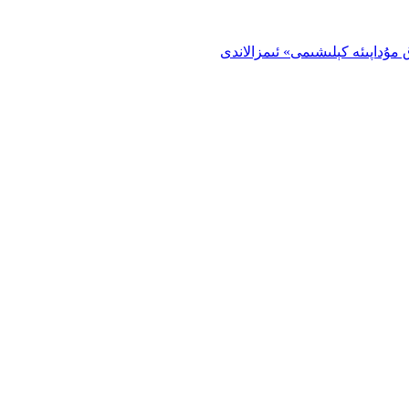
 مۇداپىئە كېلىشىمى» ئىمزالاندى