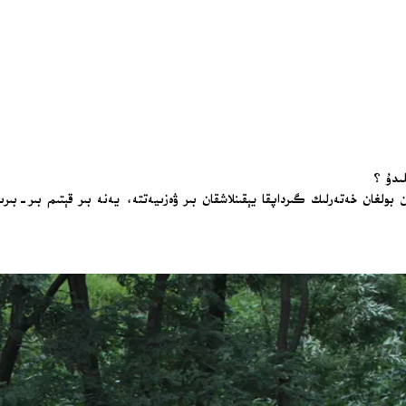
ىدۇ ؟
ولغان خەتەرلىك گىرداپقا يېقىنلاشقان بىر ۋەزىيەتتە، يەنە بىر قېتىم بىر-بىرىن