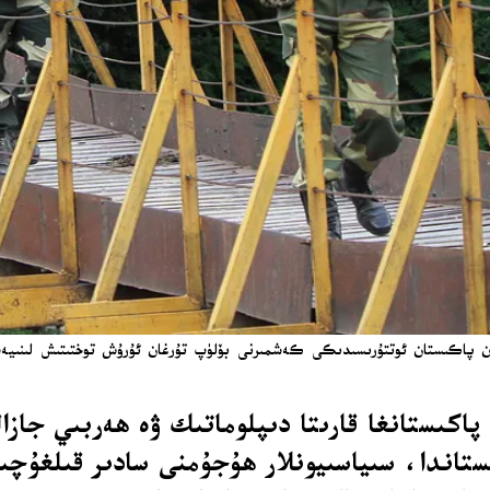
ن ھىندىستاندا، سىياسىيونلار ھۇجۇمنى سادىر قىلغۇ