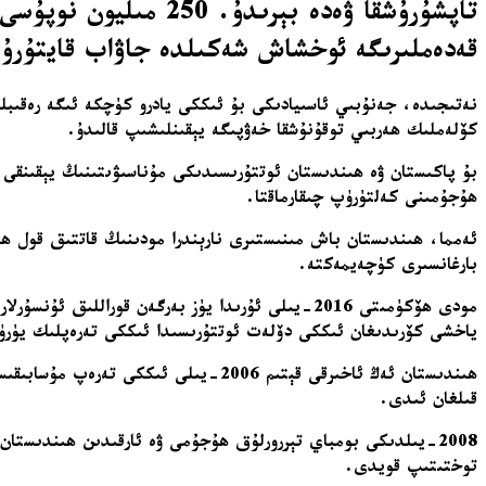
تاپشۇرۇشقا ۋەدە بېر
قەدەملىرىگە ئوخشاش شەكىلدە جاۋاب قايتۇرۇ
نەتىجىدە، جەنۇبىي ئاسىيادىكى بۇ ئىككى يادرو كۈچكە ئىگە رەقىبل
كۆلەملىك ھەربىي توقۇنۇشقا خەۋپىگە يېقىنلىشىپ قالىدۇ.
ھۇجۇمىنى كەلتۈرۈپ چىقارماقتا.
بارغانسىرى كۈچەيمەكتە.
مودى ھۆكۈمىتى 2016-يىلى ئۇرىدا يۈز بەرگەن قور
ياخشى كۆرىدىغان ئىككى دۆلەت ئوتتۇرىسىدا ئىككى تەرەپلىك يۈرۈش
قىلغان ئىدى.
2008-يىلدىكى بومباي تېررورلۇق ھۇجۇمى ۋە ئارقىدىن ھىندىستا
توختىتىپ قويدى.