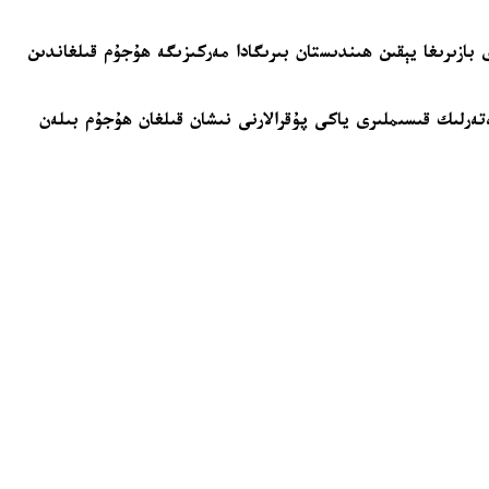
ك 2016-يىلى 1-ئايدا ھىندىستاننىڭ پاتانكوتتىكى ھاۋا ئارمىيە بازىسىغا ۋە 2016-يىلى 9-ئايدا ئۇرى بازىرىغا يېقىن ھىندىستان بىرىگادا مەركىزىگە ھۇجۇم قىلغاندىن
تەرلىك قىسىملىرى ياكى پۇقرالارنى نىشان قىلغان ھۇجۇم بىلەن