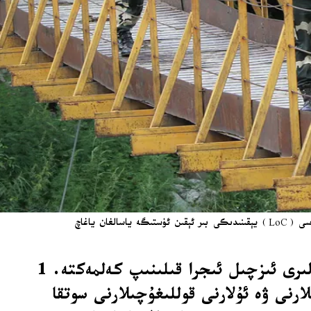
ھىندىستان چېگرا قوغداش قىسىملىرىنىڭ ئەسكەرلىرى، ھىندىستان بىلەن پاكىستان ئوتتۇرىسىدىكى كەشمىرنى بۆلۈپ تۇرغان ئۇرۇش توختىتىش لىنىيەسى (LoC) يېقىنىدىكى بىر ئېقىن ئۈستىگە ياسالغان ياغاچ
ھىندىستاننىڭ ئەيىبلىشىدىن كېيىن ھەر دائىم پاكىستانغا قارىتا دىپلوماتىك ۋە ھەربىي جازالىرى ئىزچىل ئىجرا قىلىنىپ كەلمەكتە. 1
چىلارنى ۋە ئۇلارنى قوللىغۇچىلارنى سوتقا