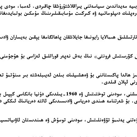
ىيە مەيداندىن سىياسەتنى يىراقلاشتۇرۇشقا چاقىردى. ئەمما، مودى پا
تەرەپلىك دىپلوماتىيە ۋە كىركىت مۇسابىقىلىرىنىڭ مۇمكىن بولمايدىغ
تىشلىق ھىمالايا رايونىغا جايلاشقان پاھالگامغا يېقىن بەيساران ۋاد
ق كۆرسىتىش فرونتى
»
 ھالدا پاكىستاننى بۇ ۋەھشىيلىك بىلەن ئەيىبلەشتە بىر مىنۇتمۇ تە
رنى ئېلان قىلدى.
ھىندىستاننىڭ تەدبىرلىرى دىپلوماتىك مۇناسىۋەتنى يەنىمۇ تۆۋەنلى
ى. بۇ شەرتنامە ھىندى دەرياسى ۋادىسىدىكى ئالتە دەريانىڭ ئىككى د
تنى يەنىمۇ تۆۋەنلىتىش، سودىنى توسۇش ۋە ھىندىستان ئاۋىياتسىيە 