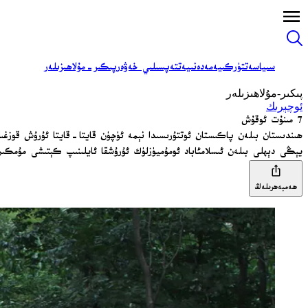
سىياسەت
تۈركىيە
مەدەنىيەت
تەپسىلىي خەۋەر
پىكىر-مۇلاھىزىلەر
پىكىر-مۇلاھىزىلەر
ئوچېرىك
7 مىنۇت ئوقۇش
ھىندىستان بىلەن پاكىستان ئوتتۇرىسىدا نېمە ئۈچۈن قايتا-قايتا ئۇرۇش قوزغىل
يېڭى دېھلى بىلەن ئىسلامئاباد ئومۇميۈزلۈك ئۇرۇشقا ئايلىنىپ كېتىشى مۇمكىن ب
ھەمبەھرىلەڭ