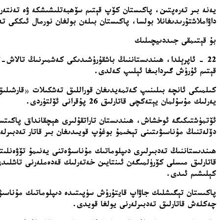
يەنە بىر تەرەپتىن، پاكىستان كۆپ قېتىم سۆھبەتلىشىشكە ۋە تەنتەرب
داۋاملاشتۇرىدىغانلا بولسا، پاكىستان بىلەن بولغان نورمال ئىككى 
بۇ قېتىمقى جىددىيچىلىك
22 - ئاپرېلدا، ھىندىستاننىڭ باشقۇرۇشىدىكى كەشمىرنىڭ تالاش-تار
قېتىم ئۇرۇش گىردابىغا ئېلىپ كەلدى.
كىلمىكى ئانچە بىلىنىپ كەتمەيدىغان قوراللىق تەشكىلات
«
قارشىلى
يەرلىك مۇسۇلمان يېتەكچى قاتارلىق 26 پۇقرانى ئۆلتۈردى.
ئۆتمۈشتىكىگە ئوخشاش، ھىندىستان تاراتقۇلىرى ھېچقانداق پاكىتسىز
دۆلەتنىڭ مۇناسىۋىتىنى تېخىمۇ بوغۇپ قويىدىغان بىر قاتار تەدبىرلە
قاتارلىق مىسلى كۆرۈلمىگەن ئىنتايىن خەتەرلىك قەدەملەرنى تاشلىد
كېلىشىم ئىدى.
پاكىستان تېگىشلىك جاۋاپ قايتۇرۇش سۈپىتىدە دىپلوماتىك مۇناسىۋە
چەكلەش قاتارلىق تەدبىرلەرنى يولغا قويدى.