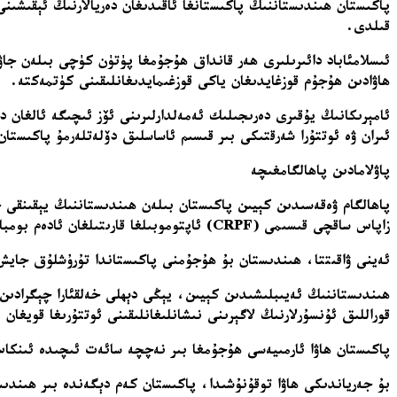
پاكىستان ھىندىستاننىڭ پاكىستانغا ئاقىدىغان دەريالارنىڭ ئېقىشىن
قىلدى.
ئىسلامئاباد دائىرىلىرى ھەر قانداق ھۇجۇمغا پۈتۈن كۈچى بىلەن جاۋ
ھاۋادىن ھۇجۇم قوزغايدىغان ياكى قوزغىمايدىغانلىقىنى كۈتمەكتە.
ئامېرىكانىڭ يۇقىرى دەرىجىلىك ئەمەلدارلىرىنى ئۆز ئىچىگە ئالغان 
ئىران ۋە ئوتتۇرا شەرقتىكى بىر قىسىم ئاساسلىق دۆلەتلەرمۇ پاكىستان 
پاۋلامادىن پاھالگامغىچە
زاپاس ساقچى قىسىمى (CRPF) ئاپتوموبىلغا قارىتىلغان ئادەم بومبا ھۇجۇمى ۋەقەسىدە 40 ئەتراپىدا بىخەتەرلىك خادىمى ئۆلگەن ۋە ئىككى دۆلەت ئۇرۇشقا ناھايىتى يېقىنلاشقان ئىدى.
ئەينى ۋاقىتتا، ھىندىستان بۇ ھۇجۇمنى پاكىستاندا تۇرۇشلۇق جايش
ھىندىستاننىڭ ئەيىبلىشىدىن كېيىن، يېڭى دېھلى خەلقئارا چېگرادىن 
قوراللىق ئۇنسۇرلارنىڭ لاگېرىنى نىشانلىغانلىقىنى ئوتتۇرىغا قويغان
پاكىستان ھاۋا ئارمىيەسى ھۇجۇمغا بىر نەچچە سائەت ئىچىدە ئىنكاس
بۇ جەرياندىكى ھاۋا توقۇنۇشىدا، پاكىستان كەم دېگەندە بىر ھىندى