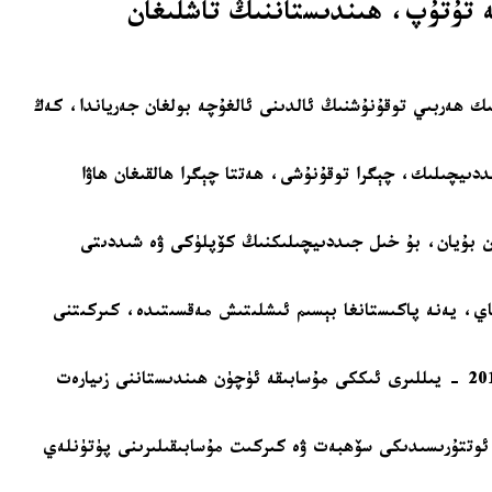
ق پوزىتسىيە تۇتۇپ، ھىندىستاننىڭ تاشلىغان
ىك ھەربىي توقۇنۇشنىڭ ئالدىنى ئالغۇچە بولغان جەرياندا، كەڭ
ىر مودېلىغا ئايلاندى، ھەربىي جىددىيچىلىك، چېگرا توقۇنۇشى، ھەتتا چېگرا ھالقىغان ھاۋا
 مىللەتچى ھۆكۈمىتى 2014-يىلى ھاكىمىيەت بېشىغا چىققاندىن بۇيان، بۇ خىل جىددىيچىلىكنىڭ كۆپلۈكى ۋە شىددىتى
لا قالماي، يەنە پاكىستانغا بېسىم ئىشلىتىش مەقسىتىدە، كىركىتنى
ھىندىستان ئەڭ ئاخىرقى قېتىم 2006-يىلى ئىككى تەرەپ مۇسابىقىسى ئۈچۈن پاكىستاننى زىيارەت قىلغان، پاكىستان بولسا 2012-ۋە 2013 - يىللىرى ئىككى مۇسابىقە ئۈچۈن ھىندىستاننى زىيارەت
ەپ ئوتتۇرىسىدىكى سۆھبەت ۋە كىركىت مۇسابىقىلىرىنى پۈتۈنلەي