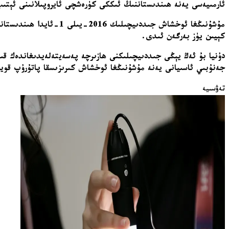
ئارمىيەسى يەنە ھىندىستاننىڭ ئىككى كۈرەشچى ئايروپىلانىنى ئېتى
كېيىن يۈز بەرگەن ئىدى.
دۇنيا بۇ ئەڭ يېڭى جىددىيچىلىكنى ھازىرچە پەسەيتەلەيدىغاندەك قى
جەنۇبىي ئاسىيانى يەنە مۇشۇنىڭغا ئوخشاش كىرىزىسقا پاتۇرۇپ قويۇ
تەۋسىيە