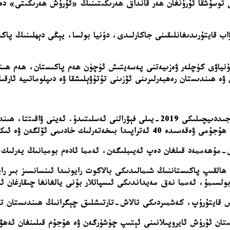
ى توسۇشقا ئۇرۇنغان ھەر قانداق ھەرىكىتىنىڭ «ئۇرۇش ھەرىكىتى» دەپ 
اب قايتۇرىدىغانلىقىنى جاكارلىدى، دۇنيا بولسا، يېڭى دېھلىنىڭ پاكى
دۇنياۋى كۈچلەر ۋەزىيەتنى پەسەيتىش ئۈچۈن ھەم پاكىستان، ھەم ھىند
ۋە ھىندىستان رەھبەرلىرىنى ئۆزىنى تۇتۇۋېلىشقا ۋە دىپلوماتىيە ئارقى
پاھالگام ۋەقەسىدىن كېيىن پاكىستان بىلەن ھىندىستاننىڭ يېقىنقى جىددىيچىلىكى 019
-مۇھەممەد قىلغان دەپ ئەيىبلىگەن، ئەمما ئادەم بومبانىڭ يەرلىك ك
ھالقىپ پاكىستاننىڭ شىمالىدىكى بالاكوت رايونىدا ئىنسانسىز بىر ر
 بولسىمۇ، ئەمما نەق مەيداندىكى ئىسپاتلار بۇنى يالغانغا چىقارغان 
 قايتۇرۇپ، كەشمىردىكى تالاش-تارتىشلىق چېگرانىڭ ھىندىستان تەرى
ستان ئۇرۇش ئايروپىلانىنى ئېتىپ چۈشۈرگەن ۋە ھۇجۇم قىلىنغان ئەھۋ