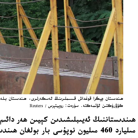
كۆۋرۈكتىن ئۆتمەكتە. سۈرەت: روېيتېرس / Reuters
مىليارد 460 مىليون نوپۇسى بار بولغا