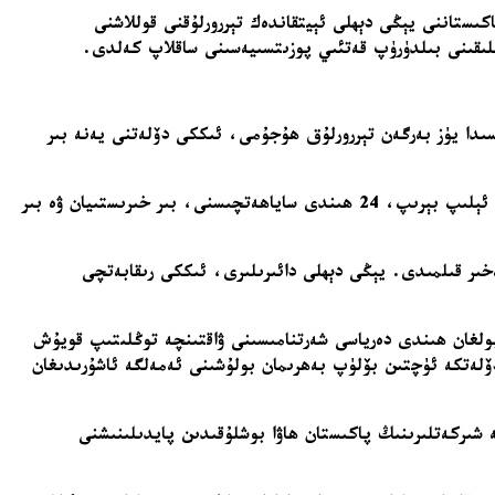
كىستاننى يېڭى دېھلى ئېيتقاندەك تېررورلۇقنى قوللاشنى
انلىقىنى بىلدۈرۈپ قەتئىي پوزىتسىيەسىنى ساقلاپ كەلدى.
ىسىدا يۈز بەرگەن تېررورلۇق ھۇجۇمى، ئىككى دۆلەتنى يەنە بىر
نىڭ بەش نەپەر قوراللىق ئەزاسى بۇ ھۇجۇمنى ئېلىپ بېرىپ، 24 ھىندى ساياھەتچىسنى، بىر خىرىستىيان ۋە بىر
خىر قىلمىدى. يېڭى دېھلى دائىرىلىرى، ئىككى رىقابەتچى
تىشنى، سودىنى توختىتىش ۋە 1960-يىلدىكى دۇنيا بانكاسى كېپىل بولغان ھىندى دەرياسى شەرتنامىسىنى ۋاقتىنچە توڭلىتىپ قويۇش
ۆلەتكە ئۈچتىن بۆلۈپ بەھرىمان بولۇشىنى ئەمەلگە ئاشۇرىدىغان
شىركەتلىرىنىڭ پاكىستان ھاۋا بوشلۇقىدىن پايدىلىنىشنى