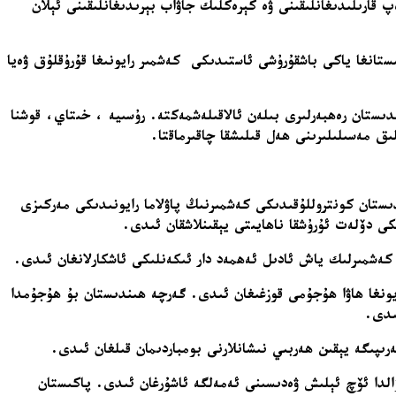
قارىلىدىغانلىقىنى ۋە كېرەكلىك جاۋاب بېرىدىغانلىقىنى ئېلان
ستانغا ياكى باشقۇرۇشى ئاستىدىكى كەشمىر رايونىغا قۇرۇقلۇق ۋەيا
ىستان رەھبەرلىرى بىلەن ئالاقىلەشمەكتە. رۇسىيە ، خىتاي، قوشنا
لىق مەسىلىلىرىنى ھەل قىلىشقا چاقىرماقتا.
2-يىلى فېۋرالنى ئەسلىتىدۇ. ئەينى ۋاقىتتا، ھىندىستان كونتروللۇقىدىكى كەشمىرنىڭ پاۋلاما رايونىدىكى مەركىزى
ەشمىرلىك ياش ئادىل ئەھمەد دار ئىكەنلىكى ئاشكارلانغان ئىدى.
ايونغا ھاۋا ھۇجۇمى قوزغىغان ئىدى. گەرچە ھىندىستان بۇ ھۇجۇمدا
ئىدى.
پىگە يېقىن ھەربىي نىشانلارنى بومباردىمان قىلغان ئىدى.
الدا ئۆچ ئېلىش ۋەدىسىنى ئەمەلگە ئاشۇرغان ئىدى. پاكىستان