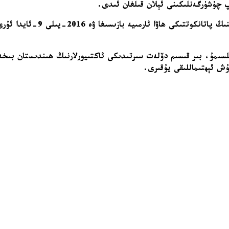
پ چۈشۈرگەنلىكىنى ئېلان قىلغان ئىدى.
مۇشۇنىڭغا ئوخشاش جىددىيچىلى
لسىمۇ، بىر قىسىم دۆلەت سىرتىدىكى ئاكتىيورلارنىڭ ھىندىستان بىخە
ش ئېھتىماللىقى يۇقىرى.