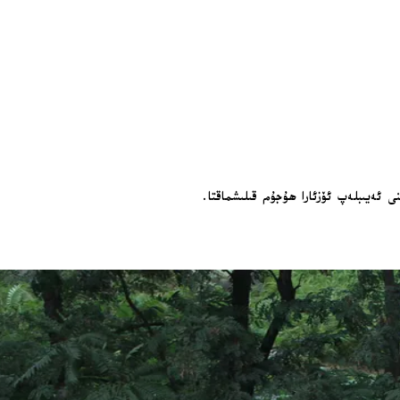
ى ئەيىبلەپ ئۆزئارا ھۇجۇم قىلىشماقتا.