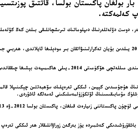
ىدۇ. 250 مىليون نوپۇسى بار بولغان پاكىستان بولسا، قاتتى
پ كەلمەكتە.
ەر، دوست دۆلەتلەرنىڭ دىپلوماتىك تىرىشچانلىقى بىلەن كەڭ كۆلەمل
بۇ پاكىستان ۋە ھىندىستان ئوتتۇرىسىدىكى مۇناسىۋىتىنىڭ يېقىنقى 20 يىلدىن بۇيان تەكرارلىنىۋاتقان ب
ئەمما، ھىندىستان باش مىنىستىرى نارېندرا مودىنىڭ قاتتىق قول ھىندى
اللىق ئۇنسۇرلارنىڭ ھۇجۇمىدىن كېيىن، ئىككى تەرەپلىك سۆھبەتتىن چېكىنىپ
لۈك مۇسابىقىسىنىڭ ئۆتكۈزۈلمەسلىكىنى ئەمەلگە ئاشۇردى.
ن باشقۇرۇشىدىكى كەشمىردە يۈز بەرگەن زوراۋانلىقلار ھەر ئىككى تەر