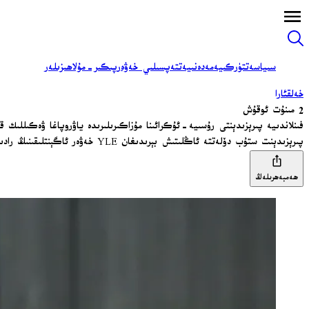
سىياسەت
تۈركىيە
مەدەنىيەت
تەپسىلىي خەۋەر
پىكىر-مۇلاھىزىلەر
خەلقئارا
2 مىنۇت ئوقۇش
فىنلاندىيە پىرېزىدېنتى رۇسىيە-ئۇكرائىنا مۇزاكىرىلىرىدە ياۋروپاغا ۋەكىللىك قى
پىرېزىدېنت ستۇب دۆلەتتە ئاڭلىتىش بېرىدىغان YLE خەۋەر ئاگېنتلىقىنىڭ رادىيو پىروگراممىسىدا ئاڭلىغۇچىلارنىڭ سوئاللىرىغا جاۋاب بەردى.
ھەمبەھرىلەڭ