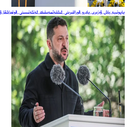
ياپونىيە باش ۋەزىرى يادرو قوراللىرىنى ئىشلەتمەسلىك ئەنئەنىسىنى قوغداشقا ۋ