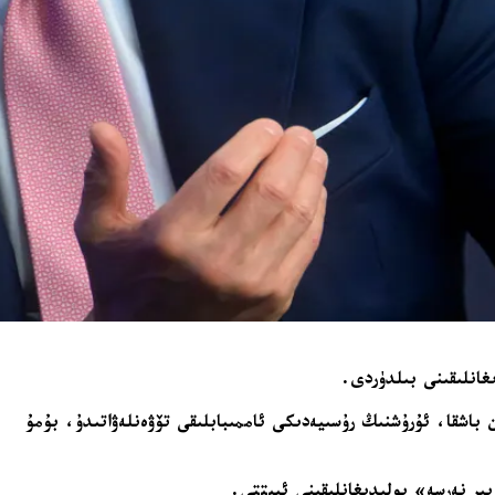
غانلىقىنى بىلدۈردى.
ڭدىن باشقا، ئۇرۇشنىڭ رۇسىيەدىكى ئاممىبابلىقى تۆۋەنلەۋاتىدۇ، بۇمۇ
ىر نەرسە» بولىدىغانلىقىنى ئېيتتى.