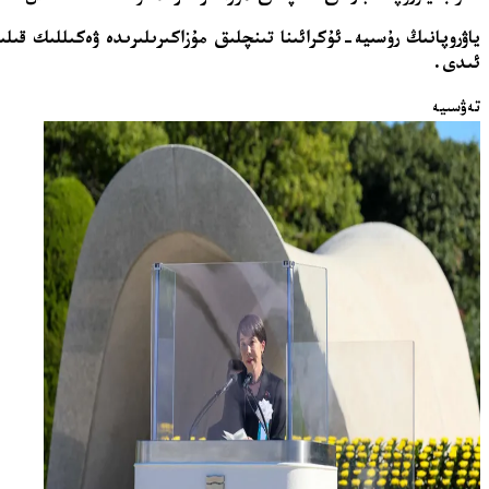
ياۋروپانىڭ رۇسىيە-ئۇكرائىنا تىنچلىق مۇزاكىرىلىرىدە ۋەكىللىك قىلى
ئىدى.
تەۋسىيە