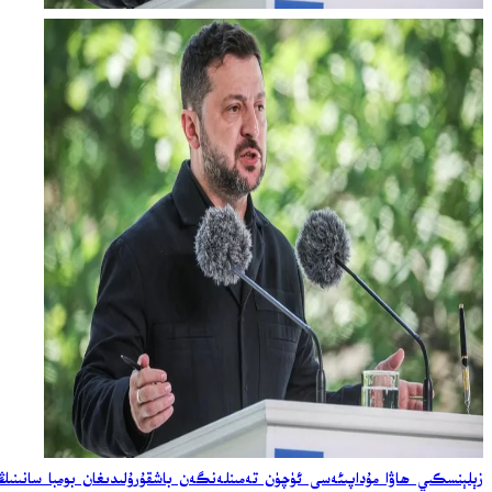
زېلېنسكىي ھاۋا مۇداپىئەسى ئۈچۈن تەمىنلەنگەن باشقۇرۇلىدىغان بومبا سانىنىڭ ئ