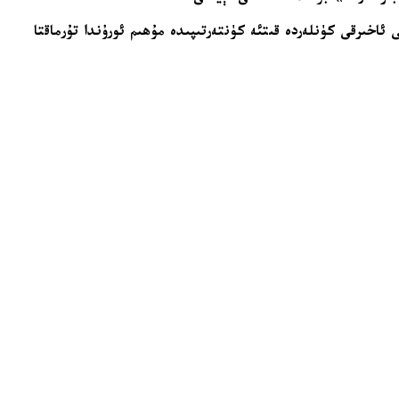
ئاخىرقى كۈنلەردە قىتئە كۈنتەرتىپىدە مۇھىم ئورۇندا تۇرماقتا