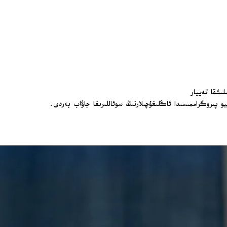
لىشقا تەييار