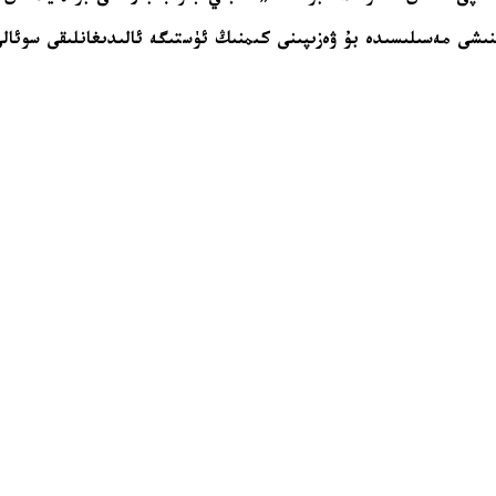
نىشى مەسىلىسىدە بۇ ۋەزىپىنى كىمنىڭ ئۈستىگە ئالىدىغانلىقى سوئالى 