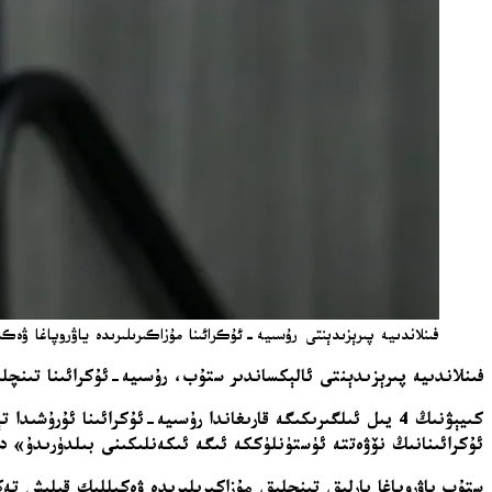
فىنلاندىيە پىرېزىدېنتى رۇسىيە-ئۇكرائىنا مۇزاكىرىلىرىدە ياۋروپاغا ۋەكى
فىنلاندىيە پىرېزىدېنتى ئالېكساندىر ستۇب، رۇسىيە-ئۇكرائىنا تىنچل
كىيېۋنىڭ 4 يىل ئىلگىرىكىگە قارىغاندا رۇسىيە-ئۇكرائىنا ئۇ
ئۇكرائىنانىڭ نۆۋەتتە ئۈستۈنلۈككە ئىگە ئىكەنلىكىنى بىلدۈرىدۇ» 
ستۇب ياۋروپاغا بارلىق تىنچلىق مۇزاكىرىلىرىدە ۋەكىللىك قىلىش تەك