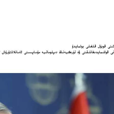
شىنى قوبۇل قىلغىلى بولمايدۇ
نى قوللىمايدىغانلىقىنى ۋە تۈركىيەنىڭ دىپلوماتىيە مۇساپىسىنى ئاسانلاشتۇرۇش 