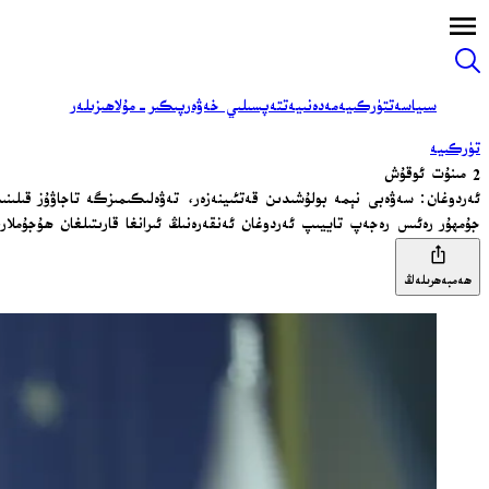
سىياسەت
تۈركىيە
مەدەنىيەت
تەپسىلىي خەۋەر
پىكىر-مۇلاھىزىلەر
تۈركىيە
2 مىنۇت ئوقۇش
ئەردوغان: سەۋەبى نېمە بولۇشىدىن قەتئىينەزەر، تەۋەلىكىمىزگە تاجاۋۇز قىلىنى
جۇمھۇر رەئىس رەجەپ تاييىپ ئەردوغان ئەنقەرەنىڭ ئىرانغا قارىتىلغان ھۇجۇملار
ھەمبەھرىلەڭ