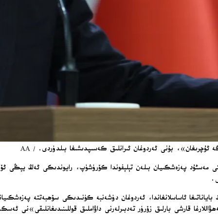
 ئۇچرىغان»، بۇنى ئەردوغان ئىرانلىق كەسىپدىشىغا بىلدۈردى. / AA
ېنتى مەسئۇد پەزەشكىيان بىلەن تېلېفوندا كۆرۈشۈپ، رايوندىكى ئەڭ يېڭى ئۆ
ى.
باياناتىغا ئاساسلانغاندا، ئەردوغان دۈشەنبە كۈنىدىكى سۆھبەتتە پەزەشكىيانغ
اللارغا قارشى بارلىق زۆرۈر تەدبىرلەرنى داۋاملىق قوللىنىدىغانلىقى»نى ئەس