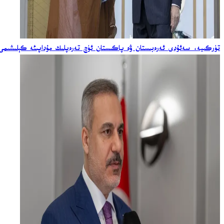
تۈركىيە، سەئۇدى ئەرەبىستان ۋە پاكىستان ئۈچ تەرەپلىك مۇداپىئە كېلىشىمى ئ