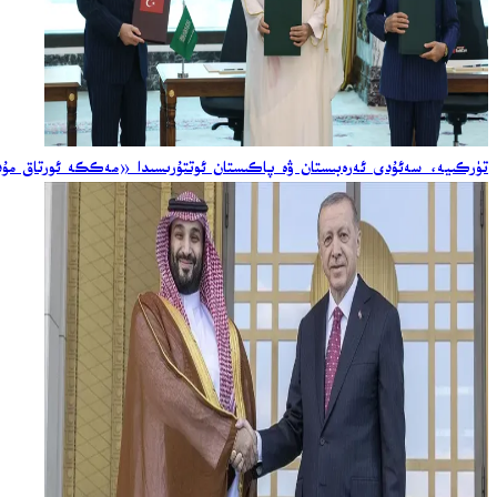
تۈركىيە، سەئۇدى ئەرەبىستان ۋە پاكىستان ئوتتۇرىسىدا «مەككە ئورتاق مۇدا