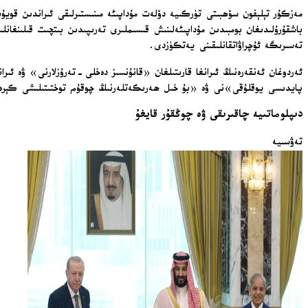
مەزكۇر تېلېفون سۆھبىتى تۈركىيە دۆلەت مۇداپىئە مىنىستىرلىقى ئىراندىن قويۇ
باشقۇرۇلىدىغان بومبىدىن مۇداپىئەلىنىش قىسىملىرى تەرىپىدىن بىتچىت قىلىنغان
تەسىرىگە ئۇچراۋاتقانلىقىنى يەتكۈزدى.
ئەردوغان ئەنقەرەنىڭ ئىرانغا قارىتىلغان «قانۇنسىز دەخلى-تەرۇزلارنى» ۋە ئى
پايدىسى يوقلۇقى»نى ۋە «بۇ خىل ھەرىكەتلەرنىڭ چوقۇم توختىتىلىشى كېر
دىپلوماتىيە چاقىرىقى ۋە چوڭقۇر قايغۇ
تەۋسىيە