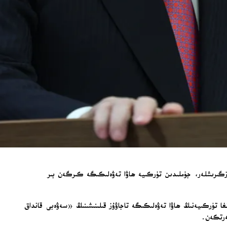
زگىرىشلەر، جۈملىدىن تۈركىيە ھاۋا تەۋەلىكىگە كىرگەن بىر
ا تۈركىيەنىڭ ھاۋا تەۋەلىكىگە تاجاۋۇز قىلىنىشىنىڭ «سەۋەبى قانداق
كەرتكەن.