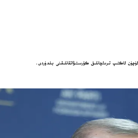
ئۈچۈن ئاكتىپ تىرىشچانلىق كۆرسىتىۋاتقانلىقىنى بىلدۈردى.