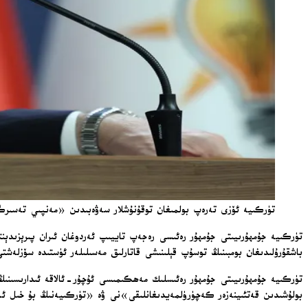
تۈركىيە ئۆزى تەرەپ بولمىغان توقۇنۇشلار سەۋەبىدىن «مەنپىي تەسىرگە
تۈركىيە جۇمھۇرىيىتى جۇمھۇر رەئىسى رەجەپ تاييىپ ئەردوغان ئىران پىرېزىد
باشقۇرۇلىدىغان بومبىنىڭ توسۇپ قېلىنىشى قاتارلىق مەسىلىلەر ئۈستىدە سۆزلەشت
تۈركىيە جۇمھۇرىيىتى جۇمھۇر رەئىسلىك مەھكىمىسى ئۇچۇر-ئالاقە ئىدارىسىنىڭ 
بولۇشىدىن قەتئىينەزەر كەچۈرۈلمەيدىغانلىقى»نى ۋە «تۈركىيەنىڭ بۇ خىل ئەھۋ