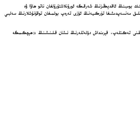
ك بومبىنىڭ ئاقدېڭىزنىڭ شەرقىگە ئورۇنلاشتۇرۇلغان ناتو ھاۋا ۋە
رانلىق مەنسەپدىشىغا تۈركىيەنىڭ ئۆزى تەرەپ بولمىغان توقۇنۇشلارنىڭ سەلبىي
نلىقىنى تەكىتلەپ، قېرىنداش دۆلەتلەرنىڭ نىشان قىلىنىشىنىڭ «ھېچكىمگە