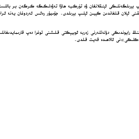
پ بېرىلگەنلىكى ئېنىقلانغان ۋە تۈركىيە ھاۋا تەۋەلىكىگە كىرگەن بىر باللىستى
لىقىنى ئېلان قىلغاندىن كېيىن ئېلىپ بېرىلدى. جۇمھۇر رەئىس ئەردوغان يەنە ئى
راننىڭ رايوندىكى دۆلەتلەرنى زەربە ئوبيېكتى قىلىشىنى توغرا دەپ قارىمايدىغا
ەكلىكى»نى ئالاھىدە قەيت قىلدى.