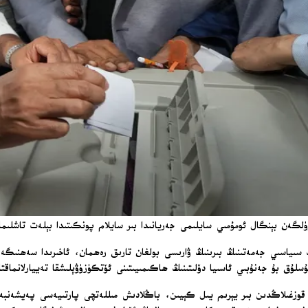
قوزغىلاڭدىن بىر يېرىم يىل كېيىن، باڭلادىش مىللەتچى پارتىيەسى پەيشەنبە