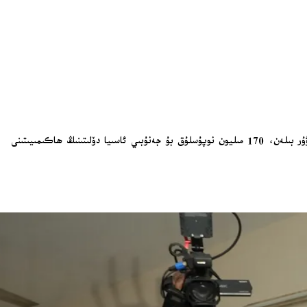
تارىق رەھمان، ئاخىرىدا سەھنىگە چىقتى. 60 ياشلىق باڭلادىش مىللەتچى پارتىيەسى رەھبىرى، «تېخىمۇ ياخشى قىلىش» قىزغىنلىقى دەپ ئاتىغان بىر تەسەۋۋۇر بىلەن، 170 مىليون نوپۇسلۇق بۇ جەنۇبىي ئاسىيا دۆلىتىنىڭ ھاكىمىيىتىنى