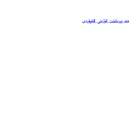
ەدە بېرىشتىن ئۆزىنى قاچۇردى