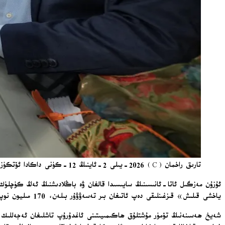
تارىق راخمان (C) 2026-يىلى 2-ئاينىڭ 12-كۈنى داكادا ئۆتكۈزۈلگەن بېنگال ئومۇمىي سايلىمى جەريانىدا بىر سايلام پونكىتىدا بېلەت تاشلىماقتا [ئارخىپ]. / AFP
ياخشى قىلىش» قىزغىنلىقى دەپ ئاتىغان بىر تەسەۋۋۇر بىلەن، 170 مىليون نوپۇسلۇق بۇ جەنۇبىي ئاسىيا دۆلىتىنىڭ ھاكىمىيىتىنى ئۆتكۈزۈۋېلىشقا تەييارلانماقتا.
شەيخ ھەسىنەنىڭ تۆمۈر مۇشتلۇق ھاكىمىيىتىنى ئاغدۇرۇپ تاشلىغان ئەجەللىك 