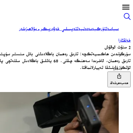
سىياسەت
تۈركىيە
مەدەنىيەت
تەپسىلىي خەۋەر
پىكىر-مۇلاھىزىلەر
خەلقئارا
2 مىنۇت ئوقۇش
سۈرگۈندىن ھاكىمىيەتكىچە: تارىق رەھمان باڭلادىشنى باش مىنىستىر سۈپىتىدە ئ
ئۆتكۈزۈۋېلىشقا تەييارلانماقتا.
ھەمبەھرىلەڭ