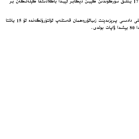
غەلىبە» قىلغانلىقىنى جاكارلىدى. ئامېرىكا قوشما ئىشتاتلىرى رەھماننىڭ «تارىخىي» غەلىبىسىنى تەبرىكلىدى. رەھماننىڭ ئۆرلەش جەريانى، ئەنگلىيەدىكى 17 يىللىق سۈرگۈندىن كېيىن دېكابىر ئېيىدا باڭلادىشقا كېلەلىگەن بىر
كۆپىنچە تارىق زىيا ئىسمى بىلەن تونۇلغان رەھمان، ھاياتىنىڭ ھەر بىر باسقۇچىنى شەكىللەندۈرگەن بىر سىياسىي ئىسىمنى كۆتۈرۈپ يۈرمەكتە. 1981-يىلى دادىسى پىرېزىدېنت زىيائۇررەھمان قەستلەپ ئۆلتۈرۈلگەندە ئۇ 15 ياشتا
ى.