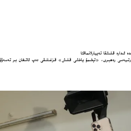
ىدارە قىلىشقا تەييارلانماقتا