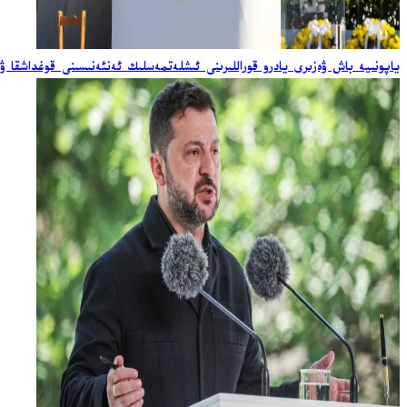
ياپونىيە باش ۋەزىرى يادرو قوراللىرىنى ئىشلەتمەسلىك ئەنئەنىسىنى قوغداشقا ۋ