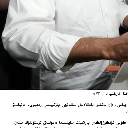
ئۇزۇن مەزگىل ئاتا-ئانىسىنىڭ سايىسىدا قالغان ۋە باڭلادىشنىڭ ئەڭ كۈچلۈك سىياسىي جەمەتىنىڭ بىرىنىڭ ۋارىسى بولغان تارىق رەھمان، ئاخىرىدا سەھنىگە چىقتى. 60 ياشلىق باڭلادىش مىللەتچى پارتىيەسى رەھبىرى، «تېخىمۇ
 كۈنى ئۆتكۈزۈلگەن پارلامېنت سايلىمىدا «مۇتلەق ئۈستۈنلۈك بىلەن