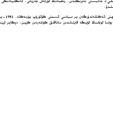
لىدۇ.
نىڭ ئۆيىگە قايتىشىدىن ساناقلىق كۈنلەردىن كېيىن، دېكابىر ئېيىدا 80 يېشىدا ۋاپات بولد