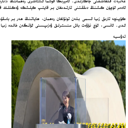
ئادەم ئۈچۈن كىشىنىڭ دىققىتىنى تارتىدىغان بىر قايتىپ كېلىشكە ۋەكىللىك قى
ئىدى. ئانىسى، ئۈچ نۆۋەت باش مىنىستىرلىق ۋەزىپىسىنى ئۆتىگەن خالىدە زىيا بولسا ئوغلى
تەۋسىيە