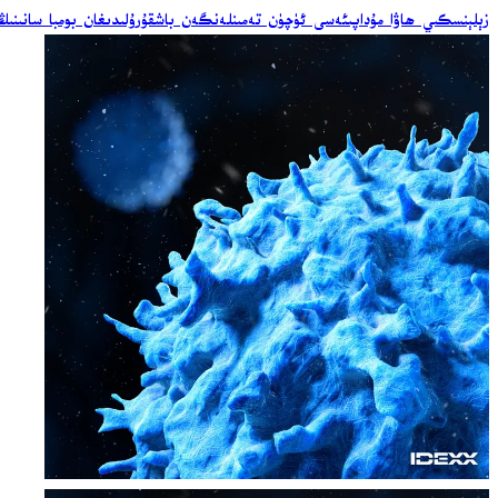
زېلېنسكىي ھاۋا مۇداپىئەسى ئۈچۈن تەمىنلەنگەن باشقۇرۇلىدىغان بومبا سانىنىڭ ئ