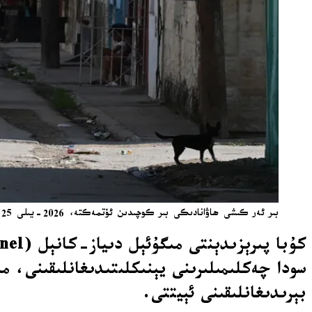
بىر ئەر كىشى ھاۋانادىكى بىر كوچىدىن ئۆتمەكتە، 2026-يىلى 25-ماي دۈشەنبە. سۈرەت: ئا پ. / AP
سودا چەكلىمىلىرىنى يېنىكلىتىدىغانلىقىنى، مى
بېرىدىغانلىقىنى ئېيتتى.