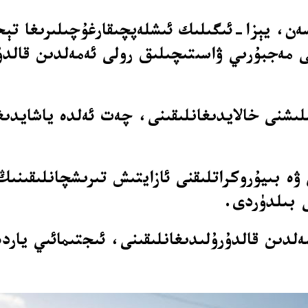
اسەن، يېزا-ئىگىلىك ئىشلەپچىقارغۇچىلىرىغا تې
مەجبۇرىي ۋاسىتىچىلىق رولى ئەمەلدىن قالدۇر
نى خالايدىغانلىقىنى، چەت ئەلدە ياشايدىغان 
ە بىيۇروكراتلىقنى ئازايتىش تىرىشچانلىقىنىڭ 
ەلدىن قالدۇرۇلىدىغانلىقىنى، ئىجتىمائىي يار