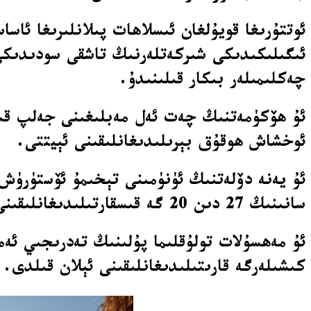
ئوتتۇرىغا قويۇلغان ئىسلاھات پىلانلىرىغا ئاس
ئىگىلىكىدىكى شىركەتلەرنىڭ تاشقى سودىدىكى 
چەكلىمىلەر بىكار قىلىنىدۇ.
ئۇ ھۆكۈمەتنىڭ چەت ئەل مەبلىغىنى جەلپ قىلىش
ئوخشاش ھوقۇق بېرىلىدىغانلىقىنى ئېيتتى.
ئۇ يەنە دۆلەتنىڭ ئۈنۈمىنى تېخىمۇ ئۆستۈرۈش ۋ
سانىنىڭ 27 دىن 20 گە قىسقارتىلىدىغانلىقىنى بىلدۈردى.
ئۇ مەھسۇلات تولۇقلىما پۇلىنىڭ تەدرىجىي ئەم
كىشىلەرگە قارىتىلىدىغانلىقىنى ئېلان قىلدى.