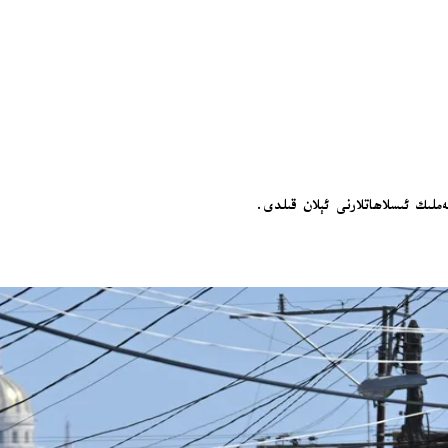
لىك ئىسلاھاتلارنى ئېلان قىلدى.