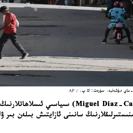
كۇبا پىرېزىدېنتى مىگۇئېل دىياز-كانېل (z-Canel
نىستىرلىقلارنىڭ سانىنى ئازايتىش بىلەن بىر ۋا