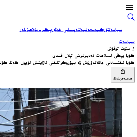
سىياسەت
تۈركىيە
مەدەنىيەت
تەپسىلىي خەۋەر
پىكىر-مۇلاھىزىلەر
سىياسەت
3 مىنۇت ئوقۇش
كۇبا يېڭى ئىسلاھات تەدبىرلىرىنى ئېلان قىلدى
كۇبا ئىقتىسادنى جانلاندۇرۇش ۋە بىيۇروكراتلىقنى ئازايتىش ئۈچۈن كەڭ كۆلەم
ھەمبەھرىلەڭ