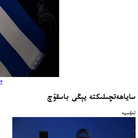
s?
ساياھەتچىلىكتە يېڭى باسقۇچ
تەۋسىيە