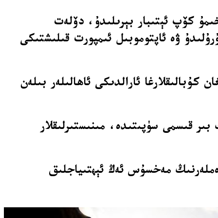
خىمۇ كۆپ ئېتىبار بېرىلىدۇ، دۆلەت
ۇلىدۇ ۋە ئاپتوموبىل ئىمپورت قىلىشتىكى
كۇبالىقلارغا ئارالدىكى ئاھالىلەر بىلەن
بىر قىسمى سۈپىتىدە، مىنىستىرلىقلار
دەملەرنىڭ مەخسۇس ئەڭ ئېھتىياجلىق