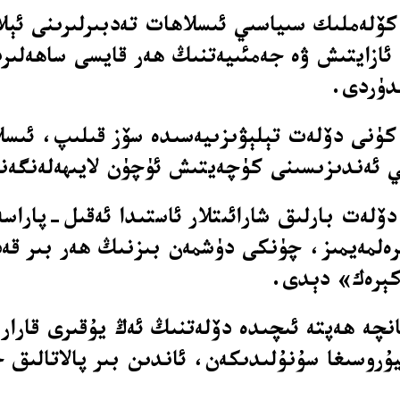
كۆلەملىك سىياسىي ئىسلاھات تەدبىرلىرىنى ئېل
ئازايتىش ۋە جەمئىيەتنىڭ ھەر قايسى ساھەلى
لدۈردى.
 شەنبە (2026-يىلى 13-ئىيۇن) كۈنى دۆلەت تېلېۋىزىيەسىدە سۆ
 ئەندىزىسىنى كۈچەيتىش ئۈچۈن لايىھەلەنگەنل
ۆلەت بارلىق شارائىتلار ئاستىدا ئەقىل-پاراس
رەلمەيمىز، چۈنكى دۈشمەن بىزنىڭ ھەر بىر قەد
 كېرەك» دېدى.
انچە ھەپتە ئىچىدە دۆلەتنىڭ ئەڭ يۇقىرى قارار
ىيەسى (PCC) سىياسىي بىيۇروسىغا سۇنۇلىدىكەن، ئاندىن بى