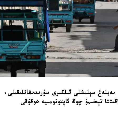
Miguel Dia) سىياسىي ئىسلاھاتلارنىڭ مەبلەغ سېلىشنى ئىلگىرى سۈرىدىغانلىقىنى،
قىتتا تېخىمۇ چوڭ ئاپتونومىيە ھوقۇقى