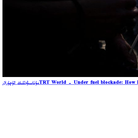
TRT World - Under fuel blockade: How l
مۇناسىۋەتلىك ئۇچۇرلار