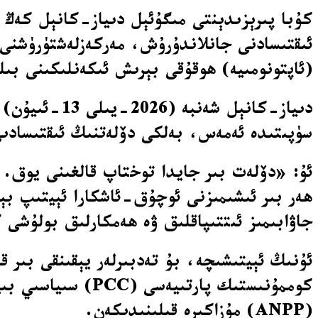
كۇبا پىرېزىدېنتى مىگۇئېل دىياز-كانېل كەڭ 
ئىقتىسادنى جانلاندۇرۇش، مەركەزلەشتۈرۈشنى 
(ئاپتونومىيە) ھوقۇقى بېرىش ئىكەنلىكىنى بى
دىياز-كانېل
سۈپىتىدە ئەمەس، بەلكى دۆلەتنىڭ ئىقتىسادىي
ئۇ: «دۆلەت بىر جايدا توختاپ قالغىنى يوق. د
ھەر بىر ئىشىمىزنى ئوچۇق-ئاشكارا ئېيتىپ بې
جاۋابىمىز ئىتتىپاقلىق ۋە ھەمكارلىق بولۇشى
ئۇنىڭ ئېيتىشىچە، بۇ تەدبىرلەر يېقىنقى بىر ق
كوممۇنىستىك پارت
(ANPP) مۇزاكىرە قىلىنىدىكەن.