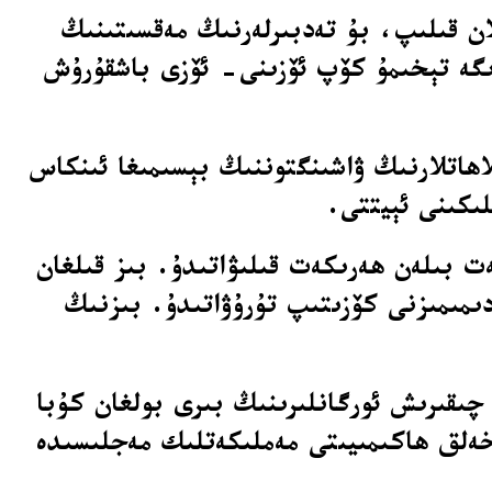
ان قىلىپ، بۇ تەدبىرلەرنىڭ مەقسىتىنىڭ
رىگە تېخىمۇ كۆپ ئۆزىنى- ئۆزى باشقۇرۇش
ز قىلىپ، ئىسلاھاتلارنىڭ ۋاشىنگتوننىڭ بېسىمىغا ئىنكاس
ىكىنى ئېيتتى.
ەت بىلەن ھەرىكەت قىلىۋاتىدۇ. بىز قىلغان
ىمىمىزنى كۆزىتىپ تۇرۇۋاتىدۇ. بىزنىڭ
 چىقىرىش ئورگانلىرىنىڭ بىرى بولغان كۇبا
ر پالاتالىق خەلق ھاكىمىيىتى مەملىكەتلىك مەجلىسىدە