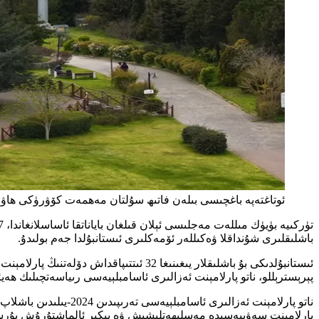
ئوتاغتەپە باغچىسى بىلەن فاتىھ سۇلتان مەھمەت كۆۋرۈكى ھاۋا
باشلىقلىرى شۇنداقلا ۋەكىللەر ئۆمەكلىرى ئىستانبۇلدا جەم بولىدۇ.
پېرېسترېللو، ناتو پارلامېنت ئەزالىرى ئاسامبلېيەسى رىياسەتچىلىك ھە
ناتو پارلامېنت ئەزال
پارلامېنت سەۋىيەسىدە مەسلىھەتلىشىش ۋە پىكىر ئالماشتۇرۇش پۇرسىتى 