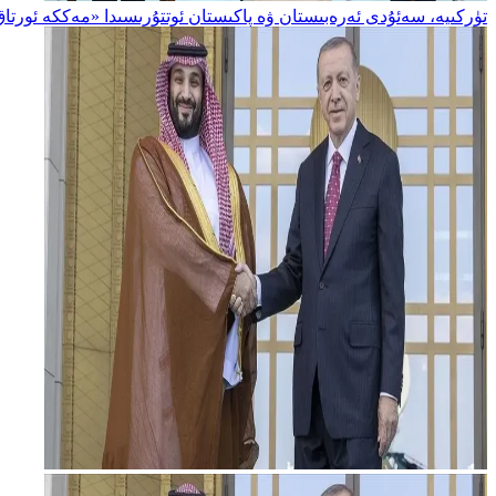
تۈركىيە، سەئۇدى ئەرەبىستان ۋە پاكىستان ئوتتۇرىسىدا «مەككە ئورتاق