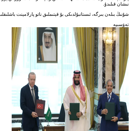
نىشان قىلىدۇ.
شۇنىڭ بىلەن بىرگە، ئىستانبۇلدىكى بۇ قېتىملىق ناتو پارلامېنت باشلىقلى
تەۋسىيە