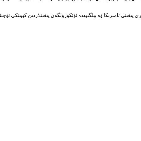
رى يىغىنى ئامېرىكا ۋە بېلگىيەدە ئۆتكۈزۈلگەن يىغىنلاردىن كېيىنكى ئۈچىن