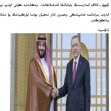
ئۇچۇر-ئالاقە ئىدارىسىنىڭ باياناتىغا ئاساسلانغاندا، يەكشەنبە كۈنى ئېلىپ بېر
ئەرەب بىرلەشمە خەلىپىلىكى رەھبىرى ئەل نەھيان بولسا تۈركىيەنىڭ بۇ نىشانىن
يەتكۈزگەن.
تەۋسىيە