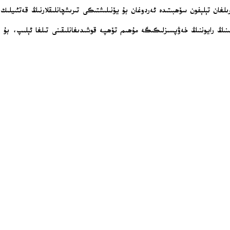
ىلغان تېلېفون سۆھبىتىدە ئەردوغان بۇ يۆنىلىشتىكى تىرىشچانلىقلارنىڭ قەتئىيلىك
ىڭ رايوننىڭ خەۋپسىزلىكىگە مۇھىم تۆھپە قوشىدىغانلىقىنى تىلغا ئېلىپ، بۇ جە