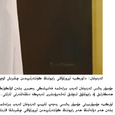
ئەردوغان: «تۈركىيە تېرورلۇقنى رايوننىڭ كۈنتەرتىپىدىن چىقىرىش ئۈچۈن
جۇمھۇر رەئىس ئەردوغان ئەرەب بىرلەشمە خەلىپىلىكى رەھبىرى بىلەن ئۆتكۈزگەن 
ھەمكارلىق ۋە رايونلۇق تىنچلىق تەشەببۇسلىرى تەرەپكە دىققەتلەرنى تارتتى
تۈركىيە جۇمھۇرىيىتى جۇمھۇر رەئىسى رەجەپ تاييىپ ئەردوغان ئەرەب بىرلەشم
بىلەن ھەم دۆلەتنىڭ ھەم رايوننىڭ كۈنتەرتىپىدىن تېرورلۇقنى چىقىرىشقا قارىتا