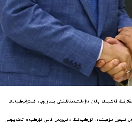
رنىڭ قەتئىيلىك بىلەن داۋاملىشىدىغانلىقىنى بىلدۈرۈپ، ئىستراتېگىيەلىك
ن تېلېفون سۆھبىتىدە، تۈركىيەنىڭ «تېروردىن خالىي تۈركىيە» تەشەببۇسى