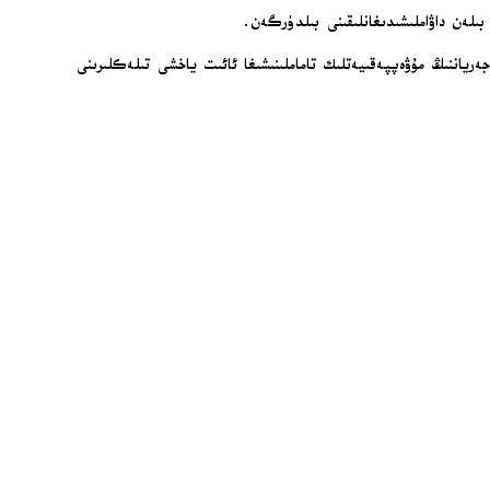
 بىلەن داۋاملىشىدىغانلىقىنى بىلدۈرگەن.
رياننىڭ مۇۋەپپەقىيەتلىك تاماملىنىشىغا ئائىت ياخشى تىلەكلىرىنى