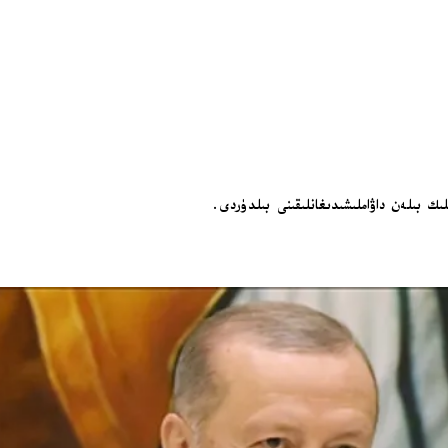
ك بىلەن داۋاملىشىدىغانلىقىنى بىلدۈردى.