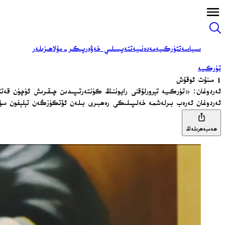
سىياسەت
تۈركىيە
مەدەنىيەت
تەپسىلىي خەۋەر
پىكىر-مۇلاھىزىلەر
تۈركىيە
1 مىنۇت ئوقۇش
ئەردوغان: «تۈركىيە تېرورلۇقنى رايوننىڭ كۈنتەرتىپىدىن چىقىرىش ئۈچۈن قەتئ
ئەردوغان ئەرەب بىرلەشمە خەلىپىلىكى رەھبىرى بىلەن ئۆتكۈزگەن تېلېفون سۆھبى
ھەمبەھرىلەڭ