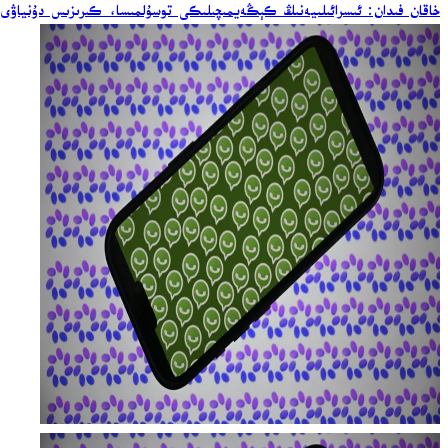
خاقان فىدان: ئىسرائىلىيەنىڭ كېڭەيمىچىلىكى توسۇلمىسا، كىرىزىس دۇنياۋى 