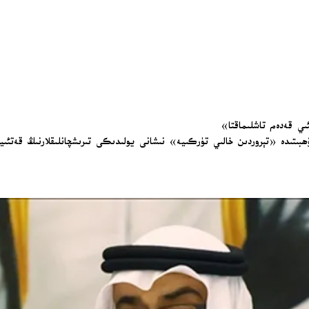
ىي قەدەم تاشلىماقتا»
تىدە «تېروردىن خالىي تۈركىيە» نىشانى يولىدىكى تىرىشچانلىقلارنىڭ قەتئىيلى