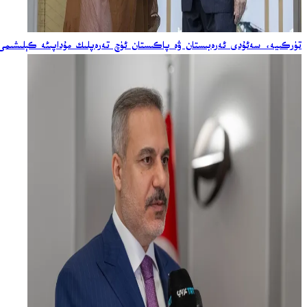
تۈركىيە، سەئۇدى ئەرەبىستان ۋە پاكىستان ئۈچ تەرەپلىك مۇداپىئە كېلىشىمى ئ