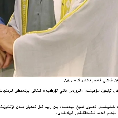
 قەتئىي قەدەم تاشلىماقتا» / AA
تېلېفون سۆھبىتىدە «تېروردىن خالىي تۈركىيە» نىشانى يولىدىكى تىرىشچانلىقلا
.
ە خەلىپىلىكى ئەمىرى شەيخ مۇھەممەد بىن زايېد ئەل نەھيان بىلەن ئۆتكۈزگە
 مۇھىم قەدەم تاشلىغانلىقىنى ئىپادىلىدى.