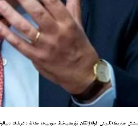
ىتىش ھەرىكەتلىرىنى قوللاۋاتقان تۈركىيەنىڭ سۈرىيەدە كەڭ دائىرىلىك دىيالوگ