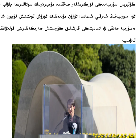
گۇتېرېس سۈرىيەدىكى ئۆزگىرىشلەر ھەققىدە مۇخبىرلارنىڭ سوئاللىرىغا جاۋاب 
ئۇ، سۈرىيەنىڭ شەرقىي شىمالىدا ئۇزۇن مۇددەتلىك ئۇرۇش توختىتىش ئۈچۈن شارا
«سۈرىيە خەلقى ۋە ئىدلىبتىكى قارشىلىق كۆرسىتىش ھەرىكەتلىرىنى قوللاۋاتقان
تەۋسىيە