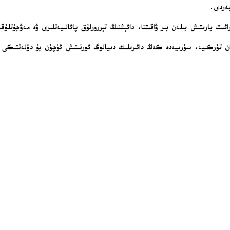
بەردى.
ئىت يارىتىش بىلەن بىر ۋاقىتتا، دائېشنىڭ تېررورلۇق پائالىيەتلىرى ۋە مەۋج
 تۈركىيە، سۈرىيەدە كەڭ دائىرىلىك دىيالوگ ئورنىتىش ئۈچۈن بۇ دۆلەتتىكى تە