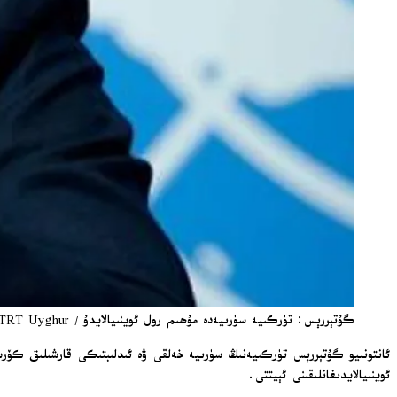
گۇتېررېس: تۈركىيە سۈرىيەدە مۇھىم رول ئوينىيالايدۇ / TRT Uyghur
ئانتونىيو گۇتېررېس تۈركىيەنىڭ سۈرىيە خەلقى ۋە ئىدلىبتىكى قارشىلىق كۆرس
ئوينىيالايدىغانلىقىنى ئېيتتى.