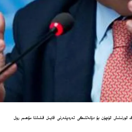
 ئورنىتىش ئۈچۈن بۇ دۆلەتتىكى تەرەپلەرنى قايىل قىلىشتا مۇھىم رول