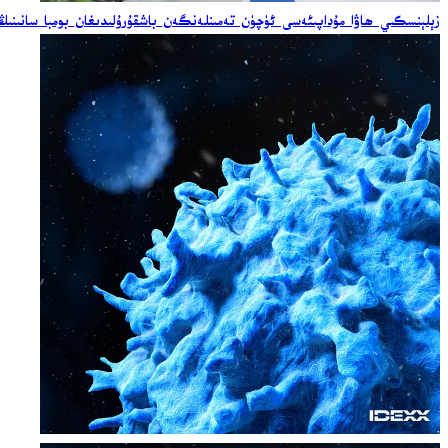
زېلېنسكىي ھاۋا مۇداپىئەسى ئۈچۈن تەمىنلەنگەن باشقۇرۇلىدىغان بومبا سانىنىڭ ئ