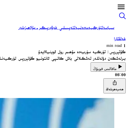
سىياسەت
تۈركىيە
مەدەنىيەت
تەپسىلىي خەۋەر
پىكىر-مۇلاھىزىلەر
خەلقئارا
1 min read
گۇتېررېس: تۈركىيە سۈرىيەدە مۇھىم رول ئوينىيالايدۇ
بىرلەشكەن دۆلەتلەر تەشكىلاتى باش كاتىپى ئانتونىيو گۇتېررېس تۈركىيەنىڭ س
ماقالىنى قويۇڭ
00:00
ھەمبەھرىلەڭ