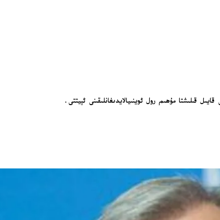
ىل قىلىشتا مۇھىم رول ئوينىيالايدىغانلىقىنى ئېيتتى.