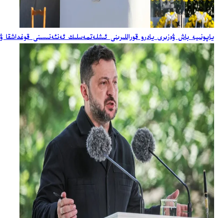
ياپونىيە باش ۋەزىرى يادرو قوراللىرىنى ئىشلەتمەسلىك ئەنئەنىسىنى قوغداشقا ۋ