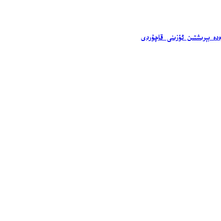
ەدە بېرىشتىن ئۆزىنى قاچۇردى