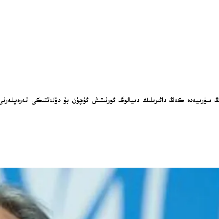
ۈرىيەدە كەڭ دائىرىلىك دىيالوگ ئورنىتىش ئۈچۈن بۇ دۆلەتتىكى تەرەپلەرنى قاي