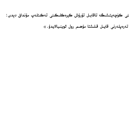
ۇتلۇقىنى كۈچەيتىشىگە تاقابىل تۇرۇش كېرەكلىكىنى تەكىتلەپ مۇنداق دېدى:
رەپلەرنى قايىل قىلىشتا مۇھىم رول ئوينىيالايدۇ.»