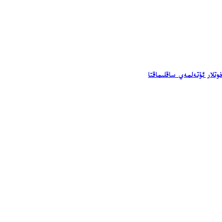
تلار ئۆتەلمەي ساقلىماقتا