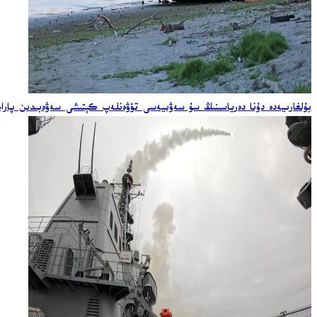
بۇلغارىيەدە دۇنا دەرياسىنىڭ سۇ سەۋىيەسى تۆۋەنلەپ كېتىشى سەۋەبىدىن پاراخو