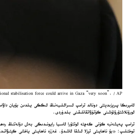
ional stabilisation force could arrive in Gaza “very soon”. / AP
ئامېرىكا پىرېزىدېنتى دونالد ترامپ ئىسرائىلىيەنىڭ ئىككى يىلدىن بۇيان داۋا
ئورۇنلاشتۇرۇلۇشىنى كۈتۈۋاتقانلىقىنى بىلدۈردى.
ترامپ پەيشەنبە كۈنى كەچتە ئوتتۇرا ئاسىيا رايونىدىكى بەش دۆلەتنىڭ رەھبەر
توختىلىپ: «بۇ ناھايىتى تېزلا ئىشقا ئاشىدۇ. غەززە ناھايىتى ياخشى كېتىۋاتى