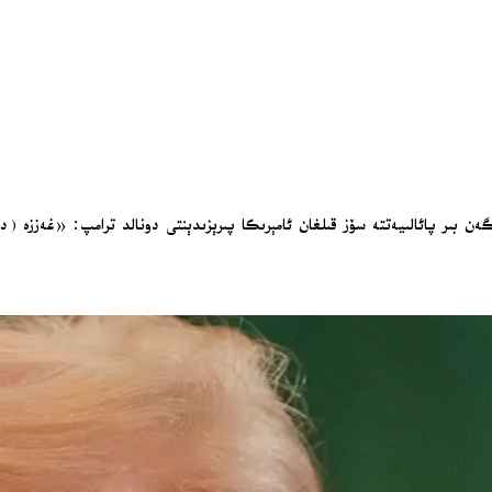
گەن بىر پائالىيەتتە سۆز قىلغان ئامېرىكا پىرېزىدېنتى دونالد ترامپ: «غەززە (