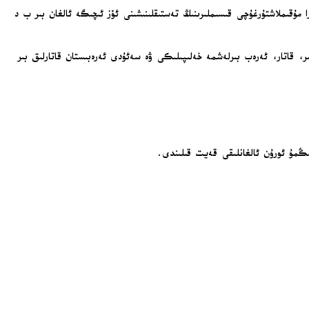
ترامپنىڭ 20 ماددىلىق غەززە تىنچلىق پىلانىنى قوللاپ، خەلقئارا مۇقىملاشتۇرغۇچى قىسىملىرىنىڭ تەستىقلىنىشىنى ئۆز ئىچىگە ئالغان بىر ب د
ەنى خەۋپسىزلىك كېڭىشىنىڭ 10 سايلانغان ئەزاسىغا ھەمدە تۈركىيە، مىسىر، قاتار، ئەرەب بىرلەشمە خەلىپىلىكى ۋە سەئۇدى ئەرەبىستان قاتارلىق بىر
نىڭمۇ ئورۇن ئالغانلىقى قەيت قىلىندى.