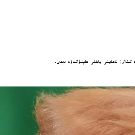
دە ئىشلار) ناھايىتى ياخشى كېتىۋاتىدۇ» دېدى.