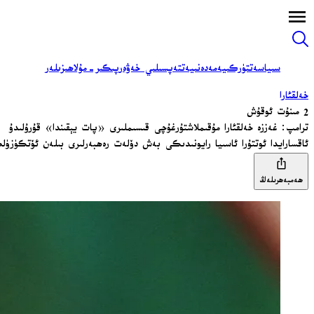
سىياسەت
تۈركىيە
مەدەنىيەت
تەپسىلىي خەۋەر
پىكىر-مۇلاھىزىلەر
خەلقئارا
2 مىنۇت ئوقۇش
ترامپ: غەززە خەلقئارا مۇقىملاشتۇرغۇچى قىسىملىرى «پات يېقىندا» قۇرۇلىدۇ
ئاقسارايدا ئوتتۇرا ئاسىيا رايونىدىكى بەش دۆلەت رەھبەرلىرى بىلەن ئۆتكۈزۈل
ھەمبەھرىلەڭ