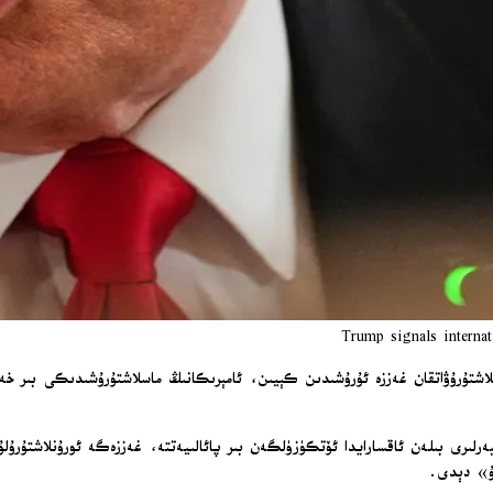
Trump signals internat
ملاشتۇرۇۋاتقان غەززە ئۇرۇشىدىن كېيىن، ئامېرىكانىڭ ماسلاشتۇرۇشىدىكى بىر خ
لىرى بىلەن ئاقسارايدا ئۆتكۈزۈلگەن بىر پائالىيەتتە، غەززەگە ئورۇنلاشتۇرۇلۇ
دۇ» دېدى.