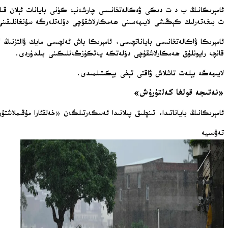
ت بىخەتەرلىك كېڭىشى لايىھەسىنى ھەمكارلاشقۇچى دۆلەتلەرگە سۇنغانلىقىنى
قانچە رايونلۇق ھەمكارلاشقۇچى دۆلەتكە يەتكۈزگەنلىكىنى بىلدۈردى.
لايىھەگە بېلەت تاشلاش ۋاقتى تېخى بېكىتىلمىدى.
«نەتىجە قولغا كەلتۈرۈش»
ئامېرىكانىڭ باياناتىدا، تىنچلىق پىلانىدا ئەسكەرتىلگەن «خەلقئارا مۇقىملاشت
تەۋسىيە