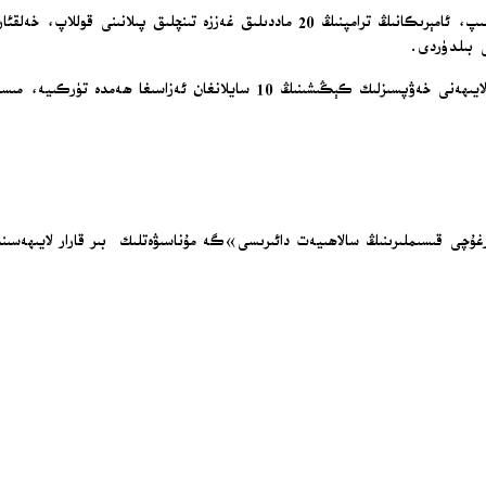
ئامېرىكانىڭ ب د ت دىكى ۋەكالەتخانىسى چارشەنبە كۈنى بايانات ئېلان قىلىپ، ئامېرىكانىڭ 
 بىلدۈردى.
ئامېرىكا ۋاكالەتخانىسى باياناتچىسى، ئامېرىكا باش ئەلچىسى مايك ۋالتزنىڭ لايىھ
ۇرغۇچى قىسىملىرىنىڭ سالاھىيەت دائىرىسى»گە مۇناسىۋەتلىك بىر قارار لايىھەسى