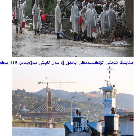
خىتاينىڭ شەنشى ئۆلكىسىدىكى يامغۇر ۋە سەل ئاپىتى سەۋەبىدىن 115 مىڭدىن ئارتۇق خىتاي مەجبۇرىي كۆچۈرۈلدى