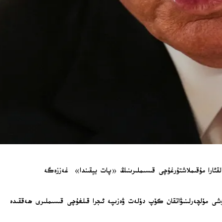
ەلقئارا مۇقىملاشتۇرغۇچى قىسىملىرىنىڭ «پات يېقىندا» غەززەگە
شى مۆلچەرلىنىۋاتقان كۆپ دۆلەت ۋەزىپە ئىجرا قىلغۇچى قىسىملىرى ھەققىدە