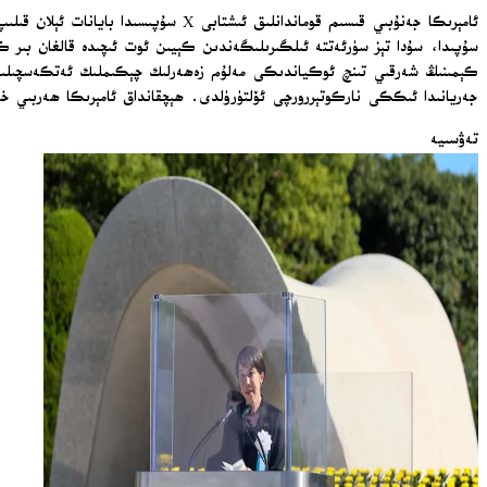
ئامېرىكا جەنۇبىي قىسىم قوماندانلىق
سۇپىدا، سۇدا تېز سۈرئەتتە ئىلگىرىلىگەندىن كېيىن ئوت ئىچىدە قالغان بىر كېم
كېمىنىڭ شەرقىي تىنچ ئوكياندىكى مەلۇم زەھەرلىك چېكىملىك ئەتكەسچىلىكى لى
جەريانىدا ئىككى ناركوتېررورچى ئۆلتۈرۈلدى. ھېچقانداق ئامېرىكا ھەربىي خا
تەۋسىيە