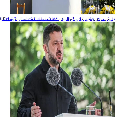
ياپونىيە باش ۋەزىرى يادرو قوراللىرىنى ئىشلەتمەسلىك ئەنئەنىسىنى قوغداشقا ۋ