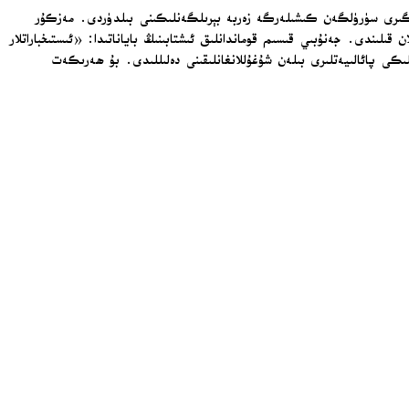
ىلىكى قىلغانلىقى ئىلگىرى سۈرۈلگەن كىشىلەرگە زەربە بېرىلگەنلىكىنى بىلدۈردى. مەزكۇر
ىلىندى. جەنۇبىي قىسىم قوماندانلىق ئىشتابىنىڭ باياناتىدا: «ئىستىخباراتلار
ى پائالىيەتلىرى بىلەن شۇغۇللانغانلىقىنى دەلىللىدى. بۇ ھەرىكەت