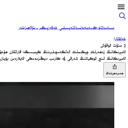
سىياسەت
تۈركىيە
مەدەنىيەت
تەپسىلىي خەۋەر
پىكىر-مۇلاھىزىلەر
خەلقئارا
2 مىنۇت ئوقۇش
ئامېرىكانىڭ زەھەرلىك چېكىملىك ئەتكەسچىلىرىنىڭ كېمىسىگە قاراتقان ھۇ
ئامېرىكانىڭ تىنچ ئوكياننىڭ شەرقى ۋە كارىب دېڭىزىدىكى ئايلاردىن بۇيان داۋاملا
ھەمبەھرىلەڭ