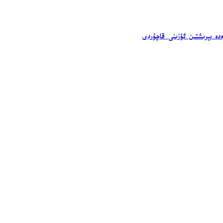
ەدە بېرىشتىن ئۆزىنى قاچۇردى