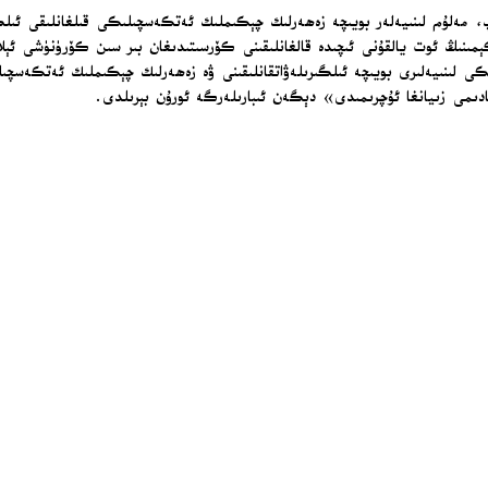
 ئىشتابى X سۇپىسىدا بايانات ئېلان قىلىپ، مەلۇم لىنىيەلەر بويىچە زەھەرلىك چېكىملىك ئەتكەسچ
ىنىڭ ئوت يالقۇنى ئىچىدە قالغانلىقىنى كۆرسىتىدىغان بىر سىن كۆرۈنۈشى ئېلان ق
نىيەلىرى بويىچە ئىلگىرىلەۋاتقانلىقىنى ۋە زەھەرلىك چېكىملىك ئەتكەسچىلىك
دىمى زىيانغا ئۇچرىمىدى» دېگەن ئىبارىلەرگە ئورۇن بېرىلدى.