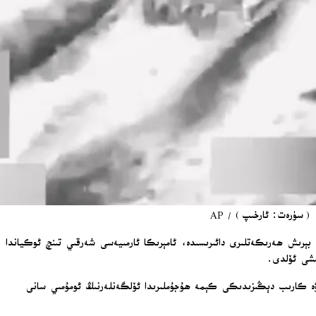
 (سۈرەت: ئارخىپ) / AP
 بېرىش ھەرىكەتلىرى دائىرىسىدە، ئامېرىكا ئارمىيەسى شەرقىي تىنچ ئوكياندا
ىشى ئۆلدى.
ى ۋە كارىب دېڭىزىدىكى كېمە ھۇجۇملىرىدا ئۆلگەنلەرنىڭ ئومۇمىي سانى