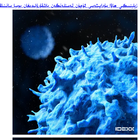
زېلېنسكىي ھاۋا مۇداپىئەسى ئۈچۈن تەمىنلەنگەن باشقۇرۇلىدىغان بومبا سانىنىڭ ئ