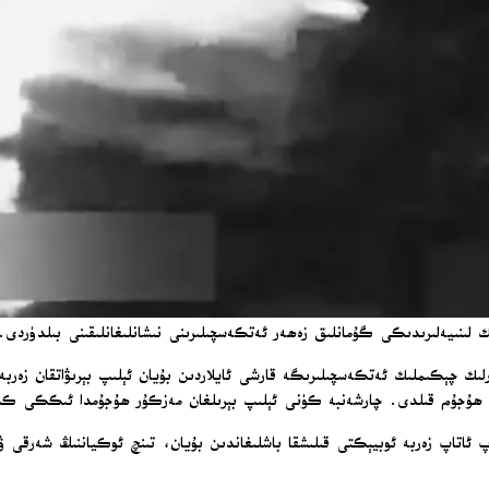
 لىنىيەلىرىدىكى گۇمانلىق زەھەر ئەتكەسچىلىرىنى نىشانلىغانلىقىنى بىلدۈردى.
رلىك چېكىملىك ئەتكەسچىلىرىگە قارشى ئايلاردىن بۇيان ئېلىپ بېرىۋاتقان زەربە
 ھۇجۇم قىلدى. چارشەنبە كۈنى ئېلىپ بېرىلغان مەزكۇر ھۇجۇمدا ئىككى ك
ەپ ئاتاپ زەربە ئوبيېكتى قىلىشقا باشلىغاندىن بۇيان، تىنچ ئوكياننىڭ شەرق