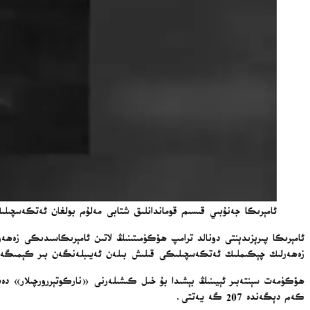
ئامېرىكا جەنۇبىي قىسىم قوماندانلىق شتابى مەلۇم بولغان ئەتكەسچىلىك
ئامېرىكا پىرېزىدېنتى دونالد ترامپ ھۆكۈمىتىنىڭ لاتىن ئامېرىكاسىدىكى زەھە
زەھەرلىك چېكىملىك ئەتكەسچىلىكى قىلىش بىلەن ئەيىبلەنگەن بىر كېمىگە
ھۆكۈمەت سېنتەبىر ئېيىنىڭ بېشىدا بۇ خىل كىشىلەرنى «ناركوتېررورچىلار» د
كەم دېگەندە 207 گە يەتتى.