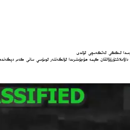
جۇمىدا ئىككى ئەتكەسچى ئۆلدى
شتۇرۇۋاتقان كېمە ھۇجۇملىرىدا ئۆلگەنلەر ئومۇمىي سانى كەم دېگەندە 207 گە يەتتى