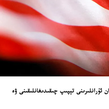
ن ئۇرانلىرىنى تېپىپ چىقىدىغانلىقىنى ۋە