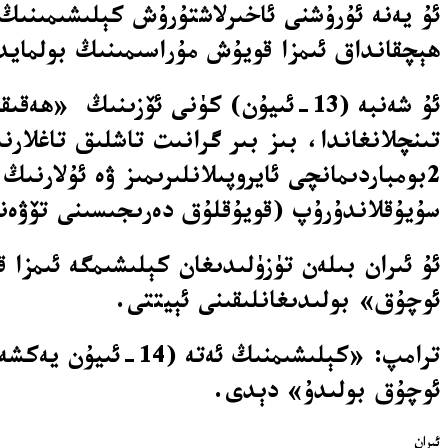
ئۇ يەنە ئۇرۇشنى ئاخىرلاشتۇرۇش كېلىشىمىنىڭ 
ھېچقانداق ئىمزا قويۇش مۇراسىمىنىڭ بولمايد
2بومباردىمانچى ئايروپىلانلىرىمىز ۋە ئۇلارن
سۇيۇقلاندۇرۇپ (قويۇقلۇق دەرىجىسىنى تۆۋەنل
ئۇ ئىران بىلەن تۈزۈلىدىغان كېلىشىمگە ئىمزا
ئوچۇق» بولىدىغانلىقىنى ئېيتتى.
ترامپ: «كېلىشىمنىڭ
ئوچۇق بولىدۇ» دېدى.
ئىران