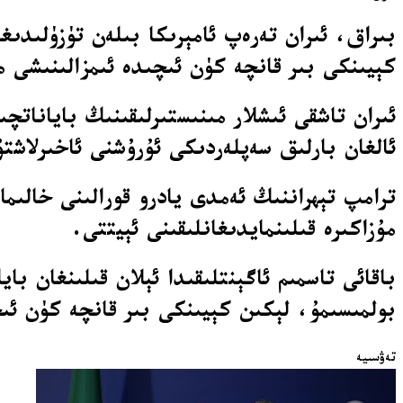
بىراق، ئىران تەرەپ ئامېرىكا بىلەن تۈزۈلىدى
كېيىنكى بىر قانچە كۈن ئىچىدە ئىمزالىنىشى 
ئىران تاشقى ئىشلار مىنىستىرلىقىنىڭ باياناتچ
ئالغان بارلىق سەپلەردىكى ئۇرۇشنى ئاخىرلاشت
ترامپ تېھراننىڭ ئەمدى يادرو قورالىنى خالىما
مۇزاكىرە قىلىنمايدىغانلىقىنى ئېيتتى.
باقائى تاسمىم ئاگېنتلىقىدا ئېلان قىلىنغان با
بولمىسىمۇ، لېكىن كېيىنكى بىر قانچە كۈن ئىچ
تەۋسىيە