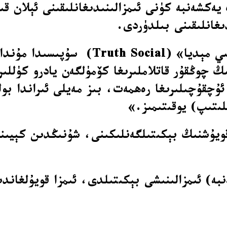
يەكشەنبە كۈنى ئىمزالىنىدىغانلىقىنى ئېلان قى
ىغانلىقىنى بىلدۈردى.
ئۇ شەنبە (13-ئىيۇن) كۈنى ئۆزىنىڭ «ھ
ىڭ ئۇچقۇچىلىرىغا رەھمەت، بىز مەيلى ئىراندا بو
ىتىپ) يوقىتىمىز.»
 قويۇشنىڭ بېكىتىلگەنلىكىنى، شۇنىڭدىن كېيىن
 ئەتە (14-ئىيۇن يەكشەنبە) ئىمزالىنىشى بېكىتىلدى، ئىمزا