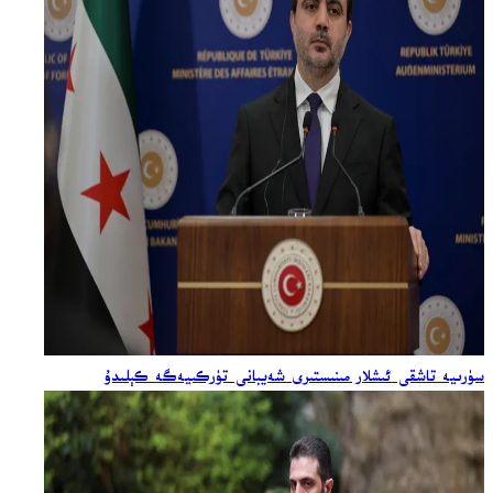
سۈرىيە تاشقى ئىشلار مىنىستىرى شەيبانى تۈركىيەگە كېلىدۇ