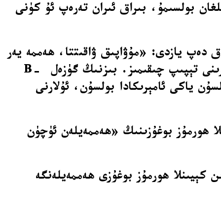
لغان بولسىمۇ، بىراق ئىران تەرەپ ئۇ كۈنى
ەقىقىي مېديا» (Truth Social) سۇپىسىدا مۇنداق دەپ يازدى: «مۇۋاپىق ۋاقىتتا، ھەممە يەر
تىنچلانغاندا، بىز بىر گرانىت تاشلىق تاغلارنىڭ چوڭقۇر قاتلاملىرىغا كۆمۈلگەن يادرو كۈللىرىنى تېپىپ چىقىمىز. بىزنىڭ گۈزەل B-
لسۇن ياكى ئامېرىكادا بولسۇن، ئۇلارنى
لا ھورمۇز بوغۇزىنىڭ «ھەممەيلەن ئۈچۈن
 قويۇلغاندىن كېيىنلا ھورمۇز بوغۇزى ھەممەيلەنگە