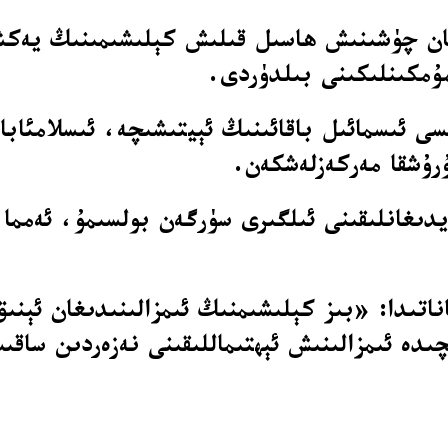
غان چۈشىنىش ھاسىل قىلىش كېلىشىمىنىڭ يەكشە
مۇمكىنلىكىنى بىلدۈردى.
ىسى ئىسمائىل باقائىنىڭ ئېيتىشىچە، ئىسلامئاب
ۇرۇشقا مەركەزلەشكەن.
يدىغانلىقىنى ئىلگىرى سۈرگەن بولسىمۇ، ئەمما 
ياناتىدا: «بىز كېلىشىمنىڭ ئىمزالىنىدىغان ئې
ىدە ئىمزالىنىش ئېھتىماللىقىنى نەزەردىن ساق