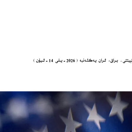
پىرېزىدېنت ترامپ ئىران بىلەن تۈزۈلىدىغان كېلىشىمنىڭ ئىمزالىنىدىغانلىقىنى، شۇنىڭدىن كېيىنلا ھورمۇز بوغۇزىنىڭ «ھەممەيلەنگە ئوچۇق» بولىدىغانلىقىنى ئېيتتى. بىراق، ئىران يەكشەنبە (2026-يىلى 14-ئىيۇن)