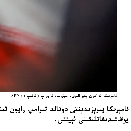
ئامېرىكا ۋە ئىران بايراقلىرى. سۈرەت: ئا ف پ (ئاخىپ) / AFP
ئامېرىكا پىرېزىدېنتى دونالد تىرامپ رايون تىن
يوقىتىدىغانلىقىنى ئېيتتى.