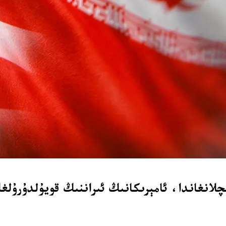
چلانغاندا، ئامېرىكانىڭ ئىراننىڭ قويۇلدۇرۇلغا