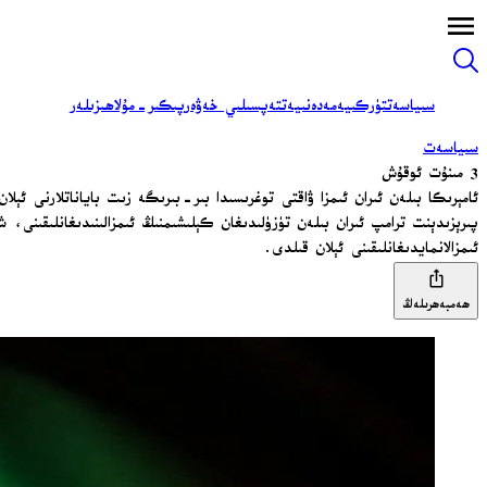
سىياسەت
تۈركىيە
مەدەنىيەت
تەپسىلىي خەۋەر
پىكىر-مۇلاھىزىلەر
سىياسەت
3 مىنۇت ئوقۇش
ئامېرىكا بىلەن ئىران ئىمزا ۋاقتى توغرىسىدا بىر-بىرىگە زىت باياناتلارنى ئېلا
ئىمزالانمايدىغانلىقىنى ئېلان قىلدى.
ھەمبەھرىلەڭ