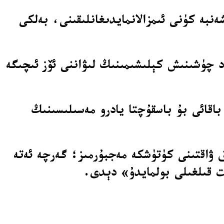
نبە كۈنى ئىمزالانمايدىغانلىقىنى، بەلكى
اد چۈشىنىش كېلىشىمىنىڭ لىۋاننى ئۆز ئىچىگە
باقائى بۇ باسقۇچتا يادرو مەسىلىسىنىڭ
نىق ۋاقتىنى كۈتۈشكە مەجبۇرمىز؛ گەرچە ئەتە
ىت قىلغىلى بولمايدۇ» دېدى.