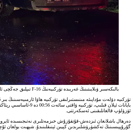
بالىكەسىر ۋىلايىتىنىڭ غەربىدە تۈركىيەنىڭ F-16 تىپلىق جەڭچى ئايروپىلانى چۈشۈپ كەتكەندىن كېيىن، ئىزدەش ئەترىتى ۋەقە ئورنىدا تۇرماقتا، تېز ياردەم ماشىنىلىرى ساقلاپ تۇرماقتا. / AA
ئۈزۈلۈپ قالغانلىقىنى ئەسكەرتتى.
دەرھال باشلانغان ئىزدەش-قۇتقۇزۇش خىزمەتلىرى نەتىجىسىدە ئايروپى
گۇرۇپپىسىنىڭ تەكشۈرۈشلىرىدىن كېيىن ئېنىقلىنىدۇ. شېھىت بولغان ئۇچقۇ