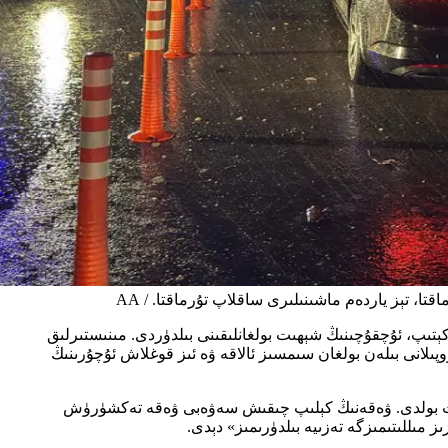
لىكەسىرنىڭ غەربىي شىمالىدا چۈشۈپ كېتىپ، ئۇچقۇچىنىڭ شېھىت بولغانلىقىنى بىلدۈردى. مىنىستىرلىق
ن قىلىپ، تۈركىيە ۋاقتى سائەت 00:56 دە 9-ئاساسىي رېئاكتىپ ئايروپىلان بازىسى قوماندانلىق مەركىزىدىن قوزغالغان بىر F-16 ئايروپىلانى بىلەن بولغان سىمسىز ئالاقە ۋە ئىز قوغلاش ئۇچۇرىنىڭ
شېھىت بولدى. ۋەقەنىڭ كېلىپ چىقىش سەۋەبى ۋەقە تەكشۈرۈش
 مىللىتىمىزگە تەزىيە بىلدۈرىمىز» دېدى.