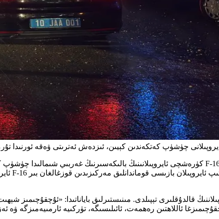
تۈركىيە دۆلەت مۇداپىئە مىنىستىرلىقى تۈركىيە ھاۋا ئارمىيەسىنىڭ بىر F-16 كۈرەشچى ئايروپىلانىنىڭ با
بايانات ئېلا
لاننىڭ قالدۇقلىرى تېپىلدى. مىنىستىرلىق باياناتىدا: «ئۇچقۇچىمىز 
چىمىزغا ئاللاھتىن رەھمەت، ئائىلىسىگە، تۈركىيە ئارمىيەمىزگە ۋە ئەزىز