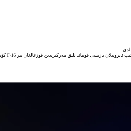
تۈركىيە جۇم