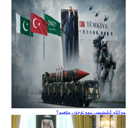
مەككە كېلىشىمى نېمە ئۈچۈن مۇھىم؟