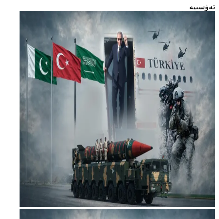
تەۋسىيە