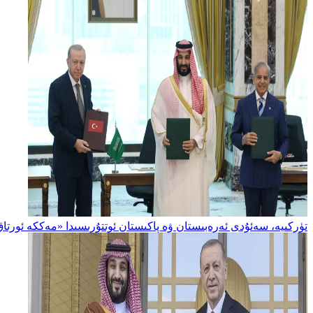
تۈركىيە، سەئۇدى ئەرەبىستان ۋە پاكىستان ئوتتۇرىسىدا «مەككە ئورتاق