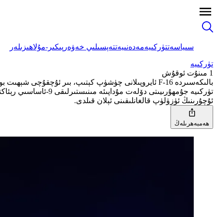
سىياسەت
تۈركىيە
مەدەنىيەت
تەپسىلىي خەۋەر
پىكىر-مۇلاھىزىلەر
تۈركىيە
1 مىنۇت ئوقۇش
بالىكەسىردە F-16 ئايروپىلانى چۈشۈپ كېتىپ، بىر ئۇچقۇچى شېھىت بولدى
ئۇچۇرىنىڭ ئۈزۈلۈپ قالغانلىقىنى ئېلان قىلدى.
ھەمبەھرىلەڭ