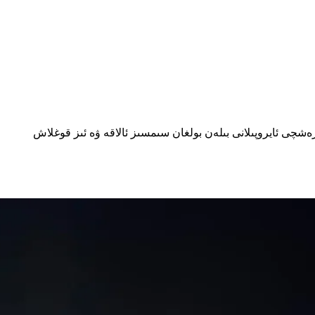
ھۇرىيىتى دۆلەت مۇداپىئە مىنىستىرلىقى 9-ئاساسىي رېئاكتىپ ئايروپىلان بازىسى قوماندانلىق مەركىزىدىن قوزغالغان بىر F-16 كۈرەشچى ئايروپىلانى بىلەن بولغان سىمسىز ئالاقە ۋە ئىز قوغلاش