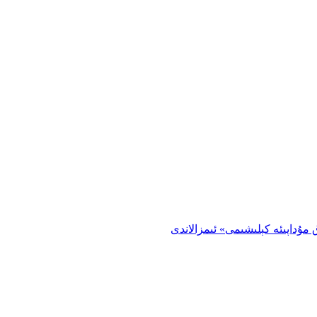
 مۇداپىئە كېلىشىمى» ئىمزالاندى