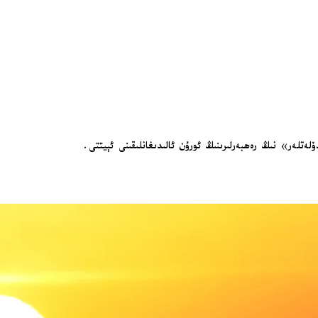
ەتلەر» نىڭ رەھبەرلىرىنىڭ ئورۇن ئالىدىغانلىقىنى ئېيتتى.