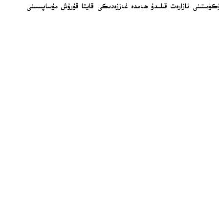
ىي خادىملار ھۆكۈمىتىنى نازارەت قىلىدۇ ھەمدە غەززەدىكى قايتا قۇرۇش مۇساپىسىنى