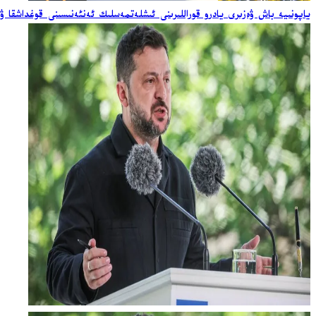
ياپونىيە باش ۋەزىرى يادرو قوراللىرىنى ئىشلەتمەسلىك ئەنئەنىسىنى قوغداشقا ۋ