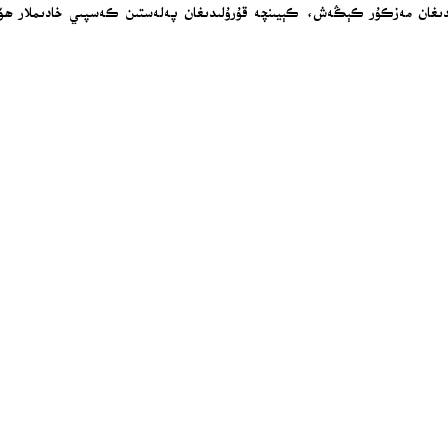
15 دۆلەت رەھبىرىنى ئۆز ئىچىگە ئالىدىغان مەزكۇر كېڭەش، كېيىنچە قۇرۇلىدىغان پەلەستىن كەسپ