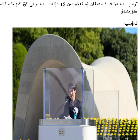
ترامپ رەھبەرلىك قىلىدىغان ۋە تەخمىنەن 
كۆزىتىدۇ.
تەۋسىيە