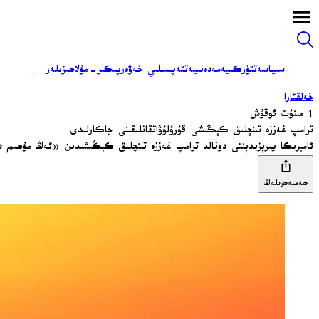
سىياسەت
تۈركىيە
مەدەنىيەت
تەپسىلىي خەۋەر
پىكىر-مۇلاھىزىلەر
خەلقئارا
1 مىنۇت ئوقۇش
ترامپ غەززە تىنچلىق كېڭىشى قۇرۇلۇۋاتقانلىقىنى جاكارلىدى
ئامېرىكا پىرېزىدېنتى دونالد ترامپ غەززە تىنچلىق كېڭىشىدىن «ئەڭ مۇھىم دۆل
ھەمبەھرىلەڭ