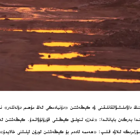
ىڭ داۋاملىشىۋاتقانلىقىنى ۋە كېڭەشتىن «دۇنيادىكى ئەڭ مۇھىم دۆلەتلەر» نىڭ 
ىنىدا بەرگەن باياناتىدا: «غەززە تىنچلىق كېڭىشى قۇرۇلۇۋاتىدۇ. كېڭەشتىن ئ
 سۆزلىرىگە ئىلاۋە قىلىپ: «ھەممە ئادەم بۇ كېڭەشتىن ئورۇن ئېلىشنى خالايدۇ