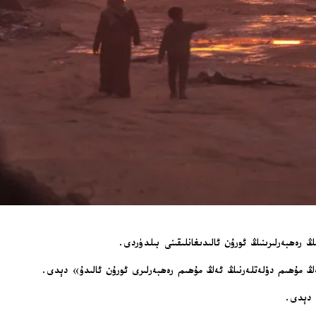
رەھبەرلىرىنىڭ ئورۇن ئالىدىغانلىقىنى بىلدۈردى.
ەڭ مۇھىم دۆلەتلەرنىڭ ئەڭ مۇھىم رەھبەرلىرى ئورۇن ئالىدۇ» دېدى.
» دېدى.