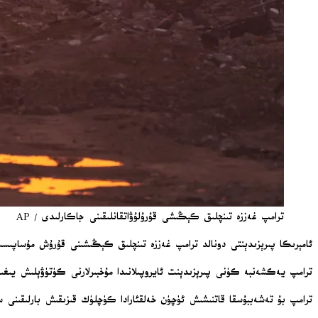
ترامپ غەززە تىنچلىق كېڭىشى قۇرۇلۇۋاتقانلىقىنى جاكارلىدى / AP
ئامېرىكا پىرېزىدېنتى دونالد ترامپ غەززە تىنچلىق كېڭىشىنى قۇرۇش مۇساپىسىن
ترامپ يەكشەنبە كۈنى پىرېزىدېنت ئايروپىلانىدا مۇخبىرلارنى كۈتۈۋېلىش يىغ
ترامپ بۇ تەشەببۇسقا قاتنىشىش ئۈچۈن خەلقئارادا كۈچلۈك قىزىقىش بارلىقىنى