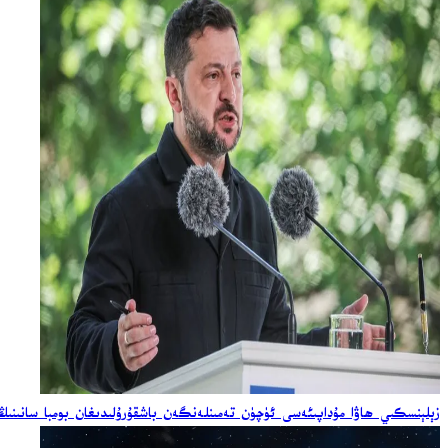
زېلېنسكىي ھاۋا مۇداپىئەسى ئۈچۈن تەمىنلەنگەن باشقۇرۇلىدىغان بومبا سانىنىڭ ئ