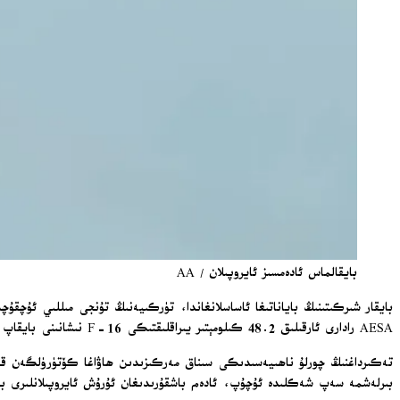
بايقالماس ئادەمسىز ئايروپىلان / AA
AESA رادارى ئارقىلىق 48.2 كىلومېتىر يىراقلىقتىكى F-16 نىشانىنى بايقاپ قۇلۇپلىغان ھەمدە دۆلەت ئىچىدە ئىشلەنگەن «گۆكدوغان» باشقۇرۇلىدىغان بومبىسى بىلەن ئېلىپ بېرىلغان تەقلىدىي ھۇجۇمدا نىشانغا دەل تەگكۈزگەن.
بىرلەشمە سەپ شەكلىدە ئۇچۇپ، ئادەم باشقۇرىدىغان ئۇرۇش ئايروپىلانلىرى بىلەن ماسلى