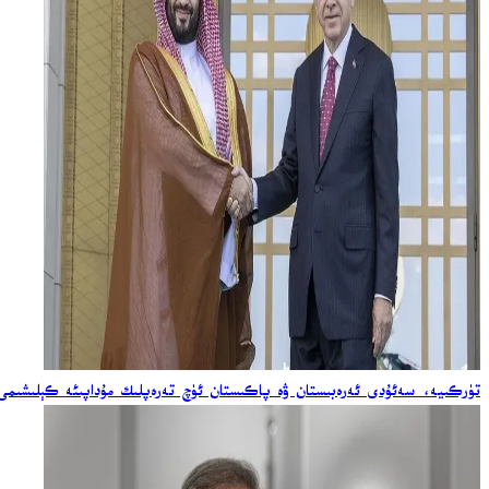
تۈركىيە، سەئۇدى ئەرەبىستان ۋە پاكىستان ئۈچ تەرەپلىك مۇداپىئە كېلىشىمى ئ