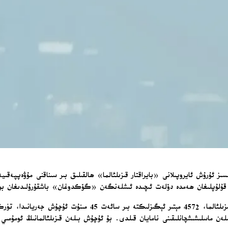
شىشچانلىقىنى نامايان قىلدى. بۇ ئۇچۇش بىلەن قىزىلئالمانىڭ ئومۇمىي ئۇچۇش ۋاقتى 55 