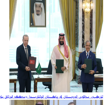
تۈركىيە، سەئۇدى ئەرەبىستان ۋە پاكىستان ئوتتۇرىسىدا «مەككە ئورتاق مۇدا