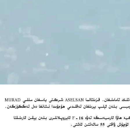
بايقار شىركىتىنىڭ باياناتىغا ئاساسلانغاندا، تۈركىيەنىڭ تۇنجى مىللىي ئۇچقۇچىسىز ئۇرۇش ئايروپىلانى «بايراقتار قىزىلئالما» ھالقىلىق بىر سىناقنى مۇۋەپپەقىيەتلىك تاماملىغان. قىزىلئالما ASELSAN شىركىتى ياسىغان مىللىي MURAD
تەكىرداغنىڭ چورلۇ ناھىيەسىدىكى سىناق مەركىزىدىن ھاۋاغا كۆتۈرۈلگەن قىزىلئالما، 4572 مېتىر ئېگىزلىكتە بىر سائەت 45 مىنۇت ئۇچۇش جەريانىدا، تۈركىيە ھاۋا ئارمىيەسىگە تەۋە F-16 ئايروپىلانلىرى بىلەن يېقىن ئارىلىقتا
سائەتتىن ئاشتى.