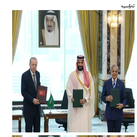
تەۋسىيە