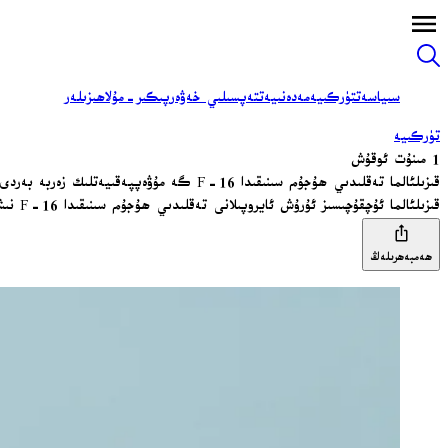
سىياسەت
تۈركىيە
مەدەنىيەت
تەپسىلىي خەۋەر
پىكىر-مۇلاھىزىلەر
تۈركىيە
1 مىنۇت ئوقۇش
قىزىلئالما تەقلىدىي ھۇجۇم سىنىقىدا F-16 گە مۇۋەپپەقىيەتلىك زەربە بەردى
قىزىلئالما ئۇچقۇچىسىز ئۇرۇش ئايروپىلانى تەقلىدىي ھۇجۇم سىنىقىدا F-16 نىشانىنى مۇۋەپپەقىيەتلىك قۇلۇپلاپ، نىشانغا تەگكۈزدى.
ھەمبەھرىلەڭ