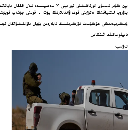
بېن گۋىر ئاممىۋى ئورتاقلىشىش تور بېتى 
ياۋروپا ئىتتىپاقىنىڭ «ئۆزىنى قوغداۋاتقانلارنىڭ پۇت - قولىنى چۈشەپ قويۇشق
ۋېنگىرىيەدىكى ھۆكۈمەت ئۆزگىرىشىنىڭ ئايلاردىن بۇيان داۋاملىشىۋاتقان توسۇ
دىپلوماتىك ئىنكاس
تەۋسىيە