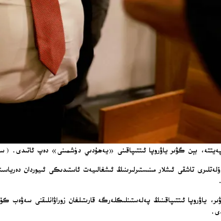
پەيتتە، بېن گۋىر ياۋروپا ئىتتىپاقىنى «يەھۇدىي دۈشمىنى» دەپ ئاتىدى. (سۈرە
دۆلەتلىرى تاشقى ئىشلار مىنىستىرلىرىنىڭ ئىشغالىيەت ئاستىدىكى ئىيوردان دەرياس
ر، ياۋروپا ئىتتىپاقىنىڭ پەلەستىنلىكلەرگە قارىتىلغان زوراۋانلىقنى سەۋەب ك
دى.