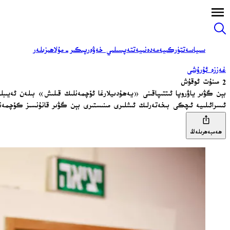
سىياسەت
تۈركىيە
مەدەنىيەت
تەپسىلىي خەۋەر
پىكىر-مۇلاھىزىلەر
غەززە ئۇرۇشى
2 مىنۇت ئوقۇش
بېن گۋىر ياۋروپا ئىتتىپاقىنى «يەھۇدىيلارغا ئۆچمەنلىك قىلىش» بىلەن ئەيىبل
ئىسرائىلىيە ئىچكى بىخەتەرلىك ئىشلىرى مىنىستىرى بېن گۋىر قانۇنسىز كۆچمە
ھەمبەھرىلەڭ