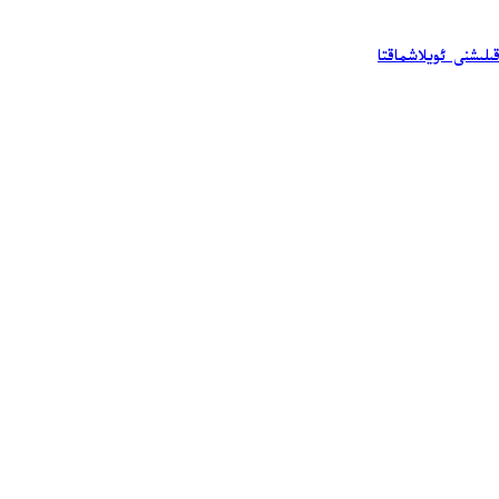
ىلىشنى ئويلاشماقتا