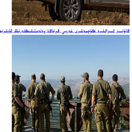
قانۇنسىز ئىسرائىلىيە كۆچمەنلىرى غەربىي قىرغاقتا پەلەستىنلىكلەرنىڭ ئۆيلى