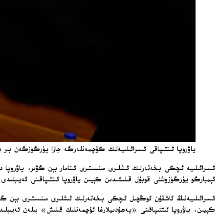
ياۋروپا ئىتتىپاقى ئىسرائىلىيەلىك كۆچمەنلەرگە جازا يۈرگۈزگەن بىر 
ئىسرائىلىيە ئىچكى بىخەتەرلىك ئىشلىرى مىنىستىرى ئىتامار بېن گۋىر، ياۋروپا 
ئېمبارگو يۈرگۈزۈشنى قوبۇل قىلىشىدىن كېيىن ياۋروپا ئىتتىپاقىنى ئەيىبلىدى.
ئىسرائىلىيەنىڭ ئاشقۇن ئوڭچىل ئىچكى بىخەتەرلىك ئىشلىرى مىنىستىرى بېن گۋى
كېيىن، ياۋروپا ئىتتىپاقىنى «يەھۇدىيلارغا ئۆچمەنلىك قىلىش» بىلەن ئەيىبلى