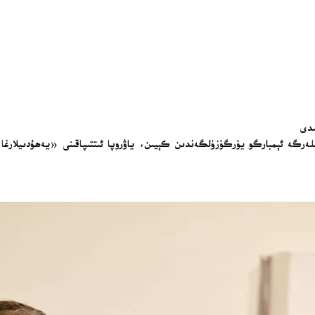
ىدى
نلەرگە ئېمبارگو يۈرگۈزۈلگەندىن كېيىن، ياۋروپا ئىتتىپاقىنى «يەھۇدىيلارغا