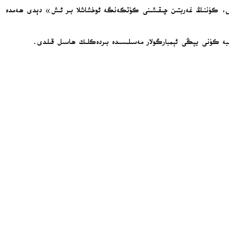
قارار چىقىرىشىنى كۈتۈش، كۈننىڭ غەربتىن چىقىشىنى كۈتكەنگە ئوخشاشلا بىر ئىش» دېدى ھەمدە
شەنبە كۈنى يېڭى ئېمبارگولار مەسىلىسىدە بىردەكلىك ھاسىل قىلدى.