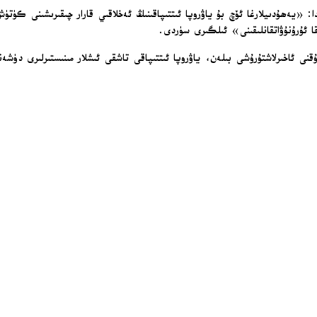
X سەھىپىسىدە ئېلان قىلغان باياناتىدا: «يەھۇدىيلارغا ئۆچ بۇ ياۋروپا ئىتتىپاقىنىڭ ئەخلاقىي 
ا ئۇرۇنۇۋاتقانلىقىنى» ئىلگىرى سۈردى.
قنى ئاخىرلاشتۇرۇشى بىلەن، ياۋروپا ئىتتىپاقى تاشقى ئىشلار مىنىستىرلىرى دۈ