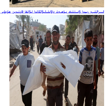
ئىسرائىلىيە رىمدا ۋاسىتىلىك سۆھبەت داۋاملىشىۋاتقاندا لىۋانغا قايتىدىن ھۇجۇم ق