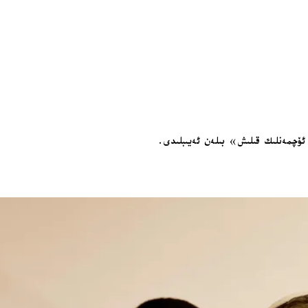
 ئۆچمەنلىك قىلىش» بىلەن ئەيىبلىدى.