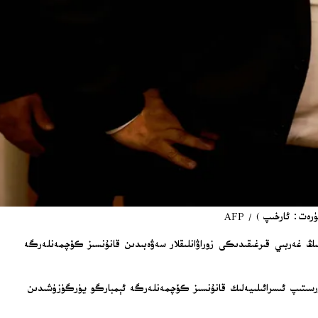
ت: ئارخىپ) / AFP
ىنىڭ غەربىي قىرغىقىدىكى زوراۋانلىقلار سەۋەبىدىن قانۇنسىز كۆچمەنلەرگە
ۆرسىتىپ ئىسرائىلىيەلىك قانۇنسىز كۆچمەنلەرگە ئېمبارگو يۈرگۈزۈشىدىن