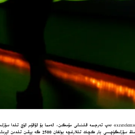
ئىنگلىزچىدىكى «love» دېگەن سۆز تۈركچىدە «sevgi» ۋە ۋېنگرىيەچىدە «szerelem» دەپ تەرجىمە قىلىنىشى 
تەتقىقاتچىلار، مىليونلىغان سۆزلىگۈچىسى بار چوڭ تىللار