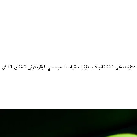
ستىتۇتىدىكى تەتقىقاتچىلار، دۇنيا مىقياسىدا ھېسسىي ئۇقۇملارنى تەتقىق قىلىش 