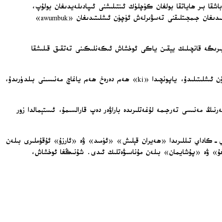
ەر شۇنچىلىك ئۆزگىچە بولۇپ پەقەت مۇئەييەن بىر مەدەنىيەتكە خاستەك قىلىدۇ. مەسىلەن، گېرمانچىدىكى «Sehnsucht» سۆزى باشقا بىر ھاياتقا بولغان كۈچلۈك ئىنتىلىشنى ئىپادىلەيدىغان بولۇپ،
ئىنگلىزچىدە مۇناسىپ مەنىسى يوق. شۇنىڭغا ئوخشاش پاپۇئا يېڭى گۋىنىيەسىدىكى بائىن خەلقىنىڭ مېھمانلار كەتكەندىن كېيىن ئۆي ئىگىلىرى ھېس قىلىدىغان جىمجىتلىقنى تەسۋىرلەش ئۈچۈن ئىشلىتىدىغان «awumbuk»
ر-بىرىگە قانچىلىك يېقىن ياكى ئوخشاش ئىكەنلىكىنى تەتقىق قىلىشقا
مەسىلەن، ئىنگلىزچىدىكى «funny» سۆزى ھەم قىزىقارلىق ھەم غەلىتە مەنىسىنى بىلدۈرۈشى مۇمكىن. رۇسچىدا «ruka» سۆزى ھەم قول ھەم بىلەك ئۈچۈن ئىشلىتىلىدۇ، ياپونچىدا «ki» ھەم دەرەخ ھەم ياغاچ مەنىسىنى بىلدۈرىدۇ،
رنىڭ مەنىسى تەرجىمە لۇغەتلىرىدە باراۋەر دەپ قارالسىمۇ، ئىستېمالدا زور
ي-كاداي تىللىرىدا «ھەيران قېلىش» «ئۈمىد» ۋە «ئارزۇ» ئۇقۇملىرى بىلەن
ايغۇ» ۋە «پۇشايمان» بىلەن مۇناسىۋەتلىك ئىدى. شۇنىڭغا ئوخشاش،