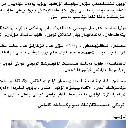
سۆزىنىڭمۇ باشقا تىلدا مۇناسىپ مەنىسى يوق.
دۇنيا تىللىرىدا ھەر خىل ھېسسىي ھالەتلەرگە نام بېرىلگەن بولۇپ، بۇ ئەھۋال 
يېتەكلىگەن. تەتقىقاتچىلار بۇنى ئېنىقلاش ئۈچۈن، كۆپ مەنىلىك سۆزلەرنى 
فىرانسۇزچىدا بولسا «femme» ھەم ئايال ھەم جۈپ دېگەن مەنىنى ئىپادىلەيدۇ.
تەتقىقاتچىلار، كۆپ مەنىلىك ھېسسىيات ئۇقۇملىرىنىڭ ئومۇمىي تورىنى قۇرۇپ چىقت
پەرقلەرنىڭ بارلىقىنى ئوتتۇرىغا قويدى.
مەسىلەن، ئاۋسترونېزىيە تىللىرىدا «ھەيران قېلىش» ئۇقۇمى «قورقۇش» بىلەن
مۇناسىۋەتلىك ئىدى. «تاسادىپىيلىق» ئۇقۇمى ھىندى-ياۋروپا تىللىرىدا «غەزە
«پەخىرلىنىش» ئۇقۇمى مەدەنىيەتكە قاراپ ياكى ئىجابىي ياكى سەلبىي ھېسسىي
تۈپكى ھېسسىياتلارنىڭ بىيولوگىيەلىك ئاساسى
تەۋسىيە