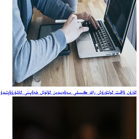
ئۇزۇن ۋاقىت ئولتۇرۇش راك كېسىلى سەۋەبىدىن ئۆلۈش خەۋپىنى ئاشۇرۇۋېتىدۇ