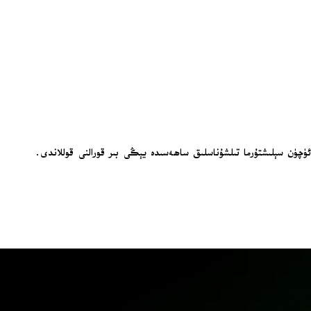
ئۈچۈن سېلىشتۇرما تىلشۇناسلىق ساھەسىدە يېڭى بىر قورالنى قوللاندى.