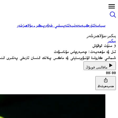
سىياسەت
تۈركىيە
مەدەنىيەت
تەپسىلىي خەۋەر
پىكىر-مۇلاھىزىلەر
پىكىر-مۇلاھىزىلەر
پىكىر
3 مىنۇت ئوقۇش
تىل ۋە مۇھەببەت: چەمبەرچاس مۇناسىۋەت
شىمالىي كارولىنا ئۇنىۋېرسىتېتى ۋە ماكىس پىلانك ئىنسان تارىخى پەنلىرى ئىن
ماقالىنى قويۇڭ
00:00
ھەمبەھرىلەڭ