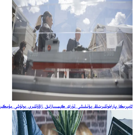
ئامېرىكا پاراخوتلىرىنىڭ يۆنىلىشى تۈرك كېمىسازلىق زاۋۇتلىرى بولۇشى مۇمكىن