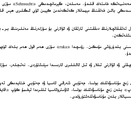
ئۈچۈن ئىشلىتىلىدىغان سۆزل
تەتقىقاتچىلارنىڭ دىققىتىنى تارتقان ۋە ئۇلارنى بۇ سۆزلەرنىڭ مەنىلىرىنىڭ بى
ئىشلەتكەن.
ى ۋە ئۇلارنى تىللار ۋە تىل ئائىلىلىرى ئارىسىدا سېلىشتۇردى. نەتىجىلەر، سۆزلە
 زىچ مۇناسىۋەتلىك بولسا، جەنۇبىي شەرقىي ئاسىيا ۋە جەنۇبىي خىتايدىكى تە
پ» بىلەن زىچ مۇناسىۋەتلىك بولسا، ئاۋستروئاسىيا تىللىرىدا تېخىمۇ كۆپ «ق
اتلار بىلەن مۇناسىۋەتلەشتۈرۈلدى.