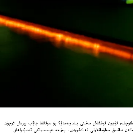
مۇمكىن، ئەمما بۇ ئۇقۇم ئۈچ تىلدا سۆزلىگۈچىلەر ئۈچۈن ئوخشاش مەنىنى بىلدۈرەمدۇ؟ بۇ سوئالغا جاۋاب بېرىش ئۈچۈن
دىن پەقەت بىر قانچە مىڭ سۆزلىگۈچىسى بار كىچىك تىللارغىچە بولغان 2500 گە يېقىن تىلدىن ئېرىشكەن سانلىق مەلۇماتلارنى تەكشۈردى. بەزىدە ھېسسىياتنى تەسۋىرلەش