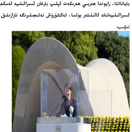
باياناتتا، رايوندا ھەربىي ھەرىكەت ئېلىپ بارغان ئىسرائىلىيە ئەسك
ئىسرائىلىيەلىك ئائىلىلەر بولسا، تەكشۈرۈش نەتىجىلىرىگە نارازىلىق
تەۋسىيە