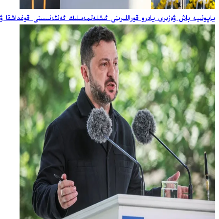
ياپونىيە باش ۋەزىرى يادرو قوراللىرىنى ئىشلەتمەسلىك ئەنئەنىسىنى قوغداشقا ۋ