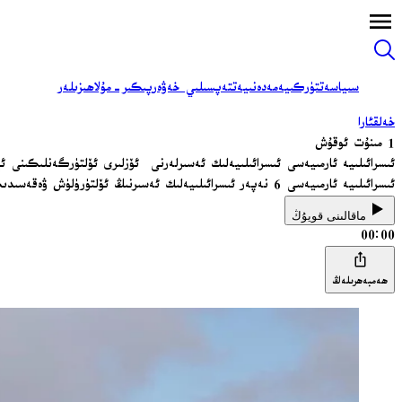
سىياسەت
تۈركىيە
مەدەنىيەت
تەپسىلىي خەۋەر
پىكىر-مۇلاھىزىلەر
خەلقئارا
1 مىنۇت ئوقۇش
ئىسرائىلىيە ئارمىيەسى ئىسرائىلىيەلىك ئەسىرلەرنى ئۆزلىرى ئۆلتۈرگەنلىكىنى ئې
ئىسرائىلىيە ئارمىيەسى 6 نەپەر ئىسرائىلىيەلىك ئەسىرنىڭ ئۆلتۈرۈلۈش ۋەقەسىدىكى مەسئۇلىيىتىنى ئۆز ئۈستىگە ئالدى.
ماقالىنى قويۇڭ
00:00
ھەمبەھرىلەڭ