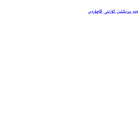
ەدە بېرىشتىن ئۆزىنى قاچۇردى