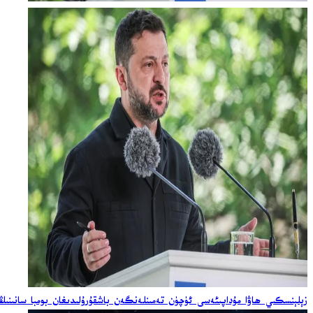
زېلېنسكىي ھاۋا مۇداپىئەسى ئۈچۈن تەمىنلەنگەن باشقۇرۇلىدىغان بومبا سانىنىڭ ئ