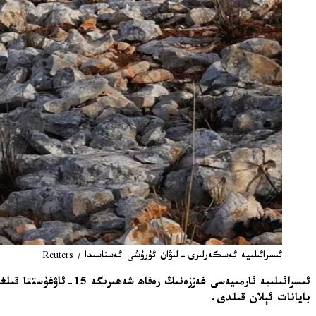
ئىسرائىلىيە ئەسكەرلىرى-لىۋان ئۇرۇشى ئەسناسىدا / Reuters
بايانات ئېلان قىلدى.