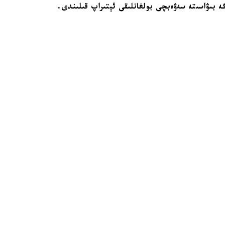
گە بىۋاسىتە سەۋەبچى بولغانلىقى ئېتىراپ قىلىندى.