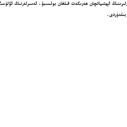
ەرلىرىنىڭ ئېھتىياتچان ھەرىكەت قىلغان بولسىمۇ، ئەسىرلەرنىڭ ئۆلۈمى
 بىلدۈردى.