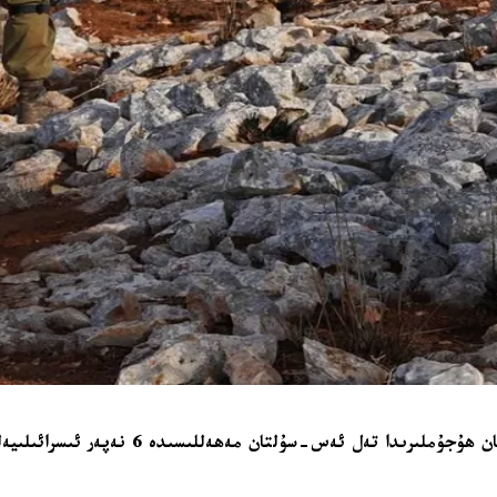
ئىسرائىلىيە ئارمىيەسى غەززەنىڭ رەفاھ شەھ